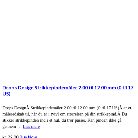
Drops Design Strikkepindemåler 2.00 til 12.00 mm (0 til 17
US)
Drops DesignÂ Strikkepindemåler 2.00 til 12.00 mm (0 til 17 US)Â er et
måleredskab til, når du er i tvivl om størrelsen på din strikkepind.Â Du
stikker strikkepinden ind i et hul, du tror passer. Kan pinden ikke gå
gennem …
Læs mere
kr.
22,00
Buy Now