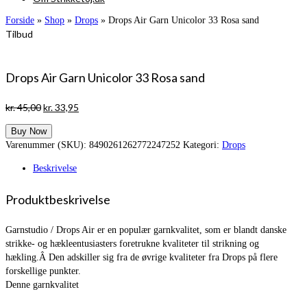
Forside
»
Shop
»
Drops
»
Drops Air Garn Unicolor 33 Rosa sand
Tilbud
Drops Air Garn Unicolor 33 Rosa sand
Den
Den
kr.
45,00
kr.
33,95
oprindelige
aktuelle
Buy Now
pris
pris
Varenummer (SKU):
8490261262772247252
Kategori:
Drops
var:
er:
kr. 45,00.
kr. 33,95.
Beskrivelse
Produktbeskrivelse
Garnstudio / Drops Air er en populær garnkvalitet, som er blandt danske
strikke- og hækleentusiasters foretrukne kvaliteter til strikning og
hækling.Â Den adskiller sig fra de øvrige kvaliteter fra Drops på flere
forskellige punkter.
Denne garnkvalitet