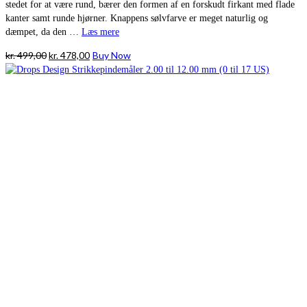
stedet for at være rund, bærer den formen af en forskudt firkant med flade
kanter samt runde hjørner. Knappens sølvfarve er meget naturlig og
dæmpet, da den …
Læs mere
Den
Den
kr.
499,00
kr.
478,00
Buy Now
oprindelige
aktuelle
pris
pris
var:
er:
kr. 499,00.
kr. 478,00.