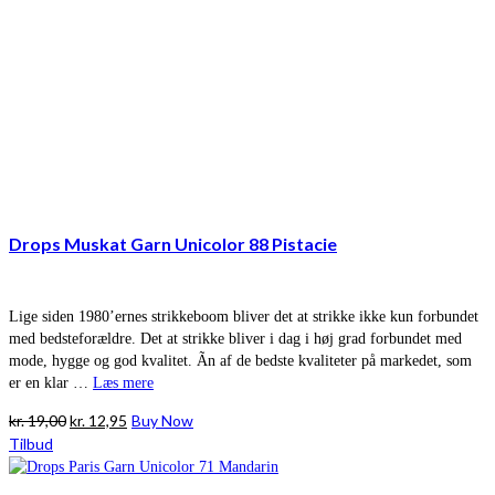
Drops Muskat Garn Unicolor 88 Pistacie
Lige siden 1980’ernes strikkeboom bliver det at strikke ikke kun forbundet
med bedsteforældre. Det at strikke bliver i dag i høj grad forbundet med
mode, hygge og god kvalitet. Ãn af de bedste kvaliteter på markedet, som
er en klar …
Læs mere
Den
Den
kr.
19,00
kr.
12,95
Buy Now
oprindelige
aktuelle
Tilbud
pris
pris
var:
er: