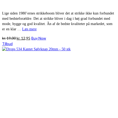
Lige siden 1980’ernes strikkeboom bliver det at strikke ikke kun forbundet
med bedsteforældre. Det at strikke bliver i dag i høj grad forbundet med
mode, hygge og god kvalitet. Ãn af de bedste kvaliteter på markedet, som
er en klar …
Læs mere
Den
Den
kr.
19,00
kr.
12,95
Buy Now
oprindelige
aktuelle
Tilbud
pris
pris
var:
er:
kr. 19,00.
kr. 12,95.