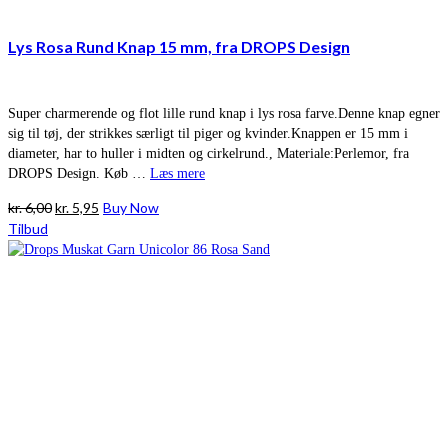
Lys Rosa Rund Knap 15 mm, fra DROPS Design
Super charmerende og flot lille rund knap i lys rosa farve.Denne knap egner
sig til tøj, der strikkes særligt til piger og kvinder.Knappen er 15 mm i
diameter, har to huller i midten og cirkelrund., Materiale:Perlemor, fra
DROPS Design. Køb …
Læs mere
Den
Den
kr.
6,00
kr.
5,95
Buy Now
oprindelige
aktuelle
Tilbud
pris
pris
var:
er:
kr. 6,00.
kr. 5,95.