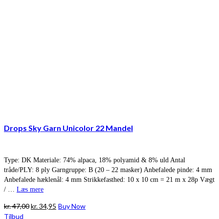
Drops Sky Garn Unicolor 22 Mandel
Type: DK Materiale: 74% alpaca, 18% polyamid & 8% uld Antal
tråde/PLY: 8 ply Garngruppe: B (20 – 22 masker) Anbefalede pinde: 4 mm
Anbefalede hæklenål: 4 mm Strikkefasthed: 10 x 10 cm = 21 m x 28p Vægt
/ …
Læs mere
Den
Den
kr.
47,00
kr.
34,95
Buy Now
oprindelige
aktuelle
Tilbud