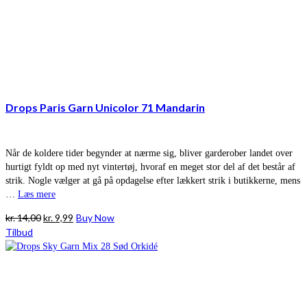
Drops Paris Garn Unicolor 71 Mandarin
Når de koldere tider begynder at nærme sig, bliver garderober landet over
hurtigt fyldt op med nyt vintertøj, hvoraf en meget stor del af det består af
strik. Nogle vælger at gå på opdagelse efter lækkert strik i butikkerne, mens
…
Læs mere
Den
Den
kr.
14,00
kr.
9,99
Buy Now
oprindelige
aktuelle
Tilbud
pris
pris
var:
er:
kr. 14,00.
kr. 9,99.