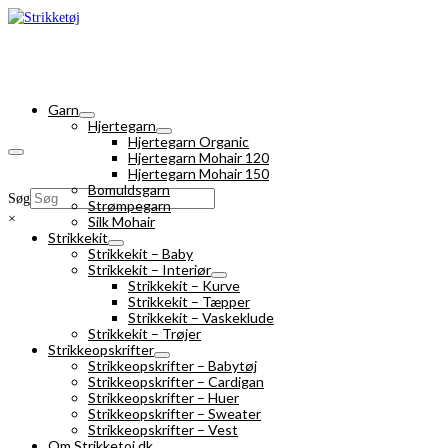
Garn
Hjertegarn
Hjertegarn Organic
Hjertegarn Mohair 120
Hjertegarn Mohair 150
Bomuldsgarn
Søg
Strømpegarn
×
Silk Mohair
Strikkekit
Strikkekit – Baby
Strikkekit – Interiør
Strikkekit – Kurve
Strikkekit – Tæpper
Strikkekit – Vaskeklude
Strikkekit – Trøjer
Strikkeopskrifter
Strikkeopskrifter – Babytøj
Strikkeopskrifter – Cardigan
Strikkeopskrifter – Huer
Strikkeopskrifter – Sweater
Strikkeopskrifter – Vest
Om Strikketoj.dk