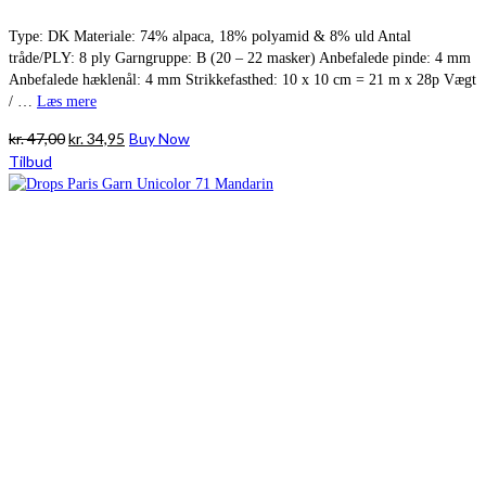
Type: DK Materiale: 74% alpaca, 18% polyamid & 8% uld Antal
tråde/PLY: 8 ply Garngruppe: B (20 – 22 masker) Anbefalede pinde: 4 mm
Anbefalede hæklenål: 4 mm Strikkefasthed: 10 x 10 cm = 21 m x 28p Vægt
/ …
Læs mere
Den
Den
kr.
47,00
kr.
34,95
Buy Now
oprindelige
aktuelle
Tilbud
pris
pris
var:
er:
kr. 47,00.
kr. 34,95.