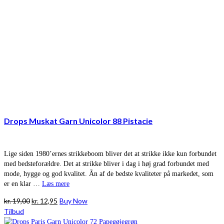
Drops Muskat Garn Unicolor 88 Pistacie
Lige siden 1980’ernes strikkeboom bliver det at strikke ikke kun forbundet
med bedsteforældre. Det at strikke bliver i dag i høj grad forbundet med
mode, hygge og god kvalitet. Ãn af de bedste kvaliteter på markedet, som
er en klar …
Læs mere
Den
Den
kr.
19,00
kr.
12,95
Buy Now
oprindelige
aktuelle
Tilbud
pris
pris