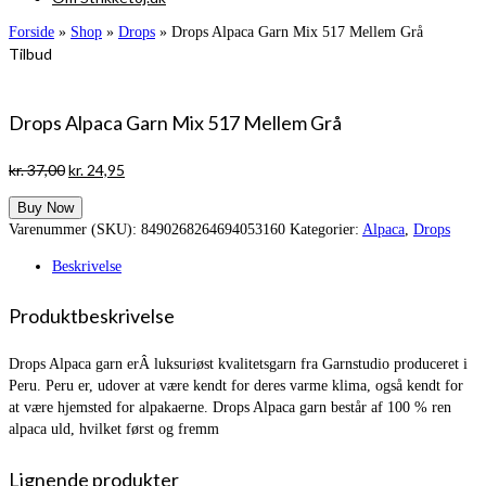
Forside
»
Shop
»
Drops
»
Drops Alpaca Garn Mix 517 Mellem Grå
Tilbud
Drops Alpaca Garn Mix 517 Mellem Grå
Den
Den
kr.
37,00
kr.
24,95
oprindelige
aktuelle
Buy Now
pris
pris
Varenummer (SKU):
8490268264694053160
Kategorier:
Alpaca
,
Drops
var:
er:
kr. 37,00.
kr. 24,95.
Beskrivelse
Produktbeskrivelse
Drops Alpaca garn erÂ luksuriøst kvalitetsgarn fra Garnstudio produceret i
Peru. Peru er, udover at være kendt for deres varme klima, også kendt for
at være hjemsted for alpakaerne. Drops Alpaca garn består af 100 % ren
alpaca uld, hvilket først og fremm
Lignende produkter