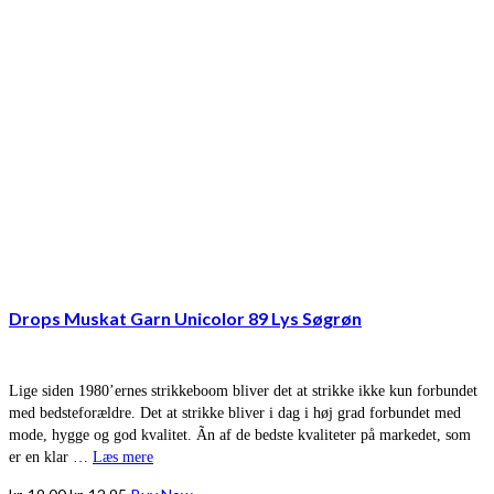
Drops Muskat Garn Unicolor 89 Lys Søgrøn
Lige siden 1980’ernes strikkeboom bliver det at strikke ikke kun forbundet
med bedsteforældre. Det at strikke bliver i dag i høj grad forbundet med
mode, hygge og god kvalitet. Ãn af de bedste kvaliteter på markedet, som
er en klar …
Læs mere
Den
Den