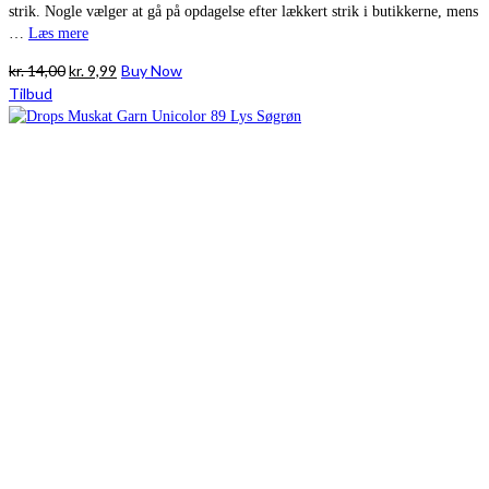
strik. Nogle vælger at gå på opdagelse efter lækkert strik i butikkerne, mens
…
Læs mere
Den
Den
kr.
14,00
kr.
9,99
Buy Now
oprindelige
aktuelle
Tilbud
pris
pris
var:
er:
kr. 14,00.
kr. 9,99.