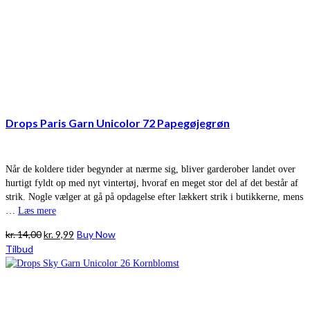
Drops Paris Garn Unicolor 72 Papegøjegrøn
Når de koldere tider begynder at nærme sig, bliver garderober landet over
hurtigt fyldt op med nyt vintertøj, hvoraf en meget stor del af det består af
strik. Nogle vælger at gå på opdagelse efter lækkert strik i butikkerne, mens
…
Læs mere
Den
Den
kr.
14,00
kr.
9,99
Buy Now
oprindelige
aktuelle
Tilbud
pris
pris
var:
er:
kr. 14,00.
kr. 9,99.