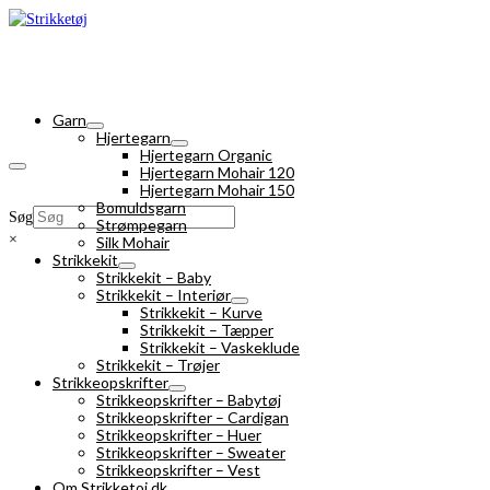
Garn
Hjertegarn
Hjertegarn Organic
Hjertegarn Mohair 120
Hjertegarn Mohair 150
Bomuldsgarn
Søg
Strømpegarn
×
Silk Mohair
Strikkekit
Strikkekit – Baby
Strikkekit – Interiør
Strikkekit – Kurve
Strikkekit – Tæpper
Strikkekit – Vaskeklude
Strikkekit – Trøjer
Strikkeopskrifter
Strikkeopskrifter – Babytøj
Strikkeopskrifter – Cardigan
Strikkeopskrifter – Huer
Strikkeopskrifter – Sweater
Strikkeopskrifter – Vest
Om Strikketoj.dk