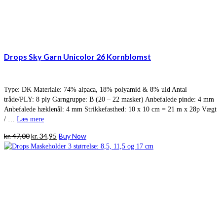
Drops Sky Garn Unicolor 26 Kornblomst
Type: DK Materiale: 74% alpaca, 18% polyamid & 8% uld Antal
tråde/PLY: 8 ply Garngruppe: B (20 – 22 masker) Anbefalede pinde: 4 mm
Anbefalede hæklenål: 4 mm Strikkefasthed: 10 x 10 cm = 21 m x 28p Vægt
/ …
Læs mere
Den
Den
kr.
47,00
kr.
34,95
Buy Now
oprindelige
aktuelle
pris
pris
var:
er:
kr. 47,00.
kr. 34,95.