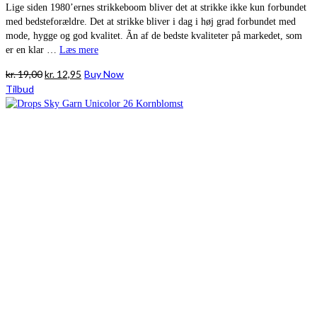
Lige siden 1980’ernes strikkeboom bliver det at strikke ikke kun forbundet
med bedsteforældre. Det at strikke bliver i dag i høj grad forbundet med
mode, hygge og god kvalitet. Ãn af de bedste kvaliteter på markedet, som
er en klar …
Læs mere
Den
Den
kr.
19,00
kr.
12,95
Buy Now
oprindelige
aktuelle
Tilbud
pris
pris
var:
er:
kr. 19,00.
kr. 12,95.