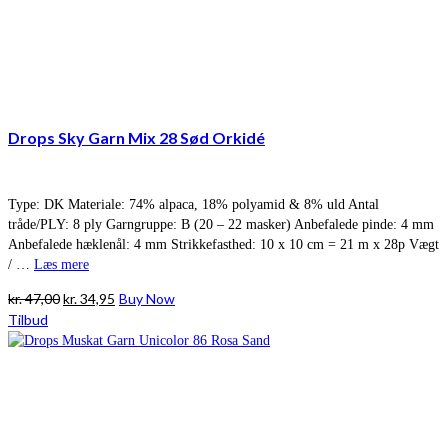
Drops Sky Garn Mix 28 Sød Orkidé
Type: DK Materiale: 74% alpaca, 18% polyamid & 8% uld Antal
tråde/PLY: 8 ply Garngruppe: B (20 – 22 masker) Anbefalede pinde: 4 mm
Anbefalede hæklenål: 4 mm Strikkefasthed: 10 x 10 cm = 21 m x 28p Vægt
/ …
Læs mere
Den
Den
kr.
47,00
kr.
34,95
Buy Now
oprindelige
aktuelle
Tilbud
pris
pris
var:
er:
kr. 47,00.
kr. 34,95.