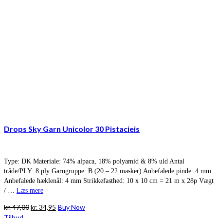
Drops Sky Garn Unicolor 30 Pistacieis
Type: DK Materiale: 74% alpaca, 18% polyamid & 8% uld Antal
tråde/PLY: 8 ply Garngruppe: B (20 – 22 masker) Anbefalede pinde: 4 mm
Anbefalede hæklenål: 4 mm Strikkefasthed: 10 x 10 cm = 21 m x 28p Vægt
/ …
Læs mere
Den
Den
kr.
47,00
kr.
34,95
Buy Now
oprindelige
aktuelle
Tilbud