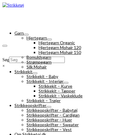
Garn
Hjertegarn
Hjertegarn Organic
Hjertegarn Mohair 120
Hjertegarn Mohair 150
Bomuldsgarn
Søg
Strømpegarn
×
Silk Mohair
Strikkekit
Strikkekit – Baby
Strikkekit – Interiør
Strikkekit – Kurve
Strikkekit – Tæpper
Strikkekit – Vaskeklude
Strikkekit – Trøjer
Strikkeopskrifter
Strikkeopskrifter – Babytøj
Strikkeopskrifter – Cardigan
Strikkeopskrifter – Huer
Strikkeopskrifter – Sweater
Strikkeopskrifter – Vest
Om Strikketoj.dk