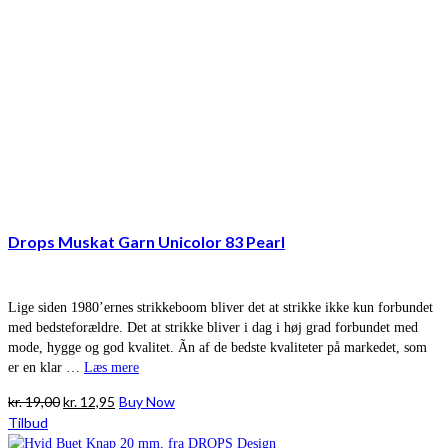
Drops Muskat Garn Unicolor 83 Pearl
Lige siden 1980’ernes strikkeboom bliver det at strikke ikke kun forbundet
med bedsteforældre. Det at strikke bliver i dag i høj grad forbundet med
mode, hygge og god kvalitet. Ãn af de bedste kvaliteter på markedet, som
er en klar …
Læs mere
Den
Den
kr.
19,00
kr.
12,95
Buy Now
oprindelige
aktuelle
Tilbud
pris
pris