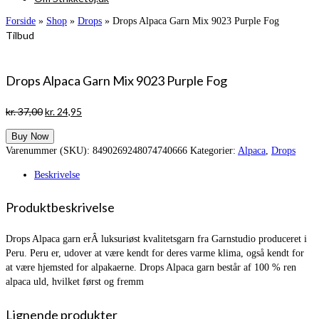
Forside
»
Shop
»
Drops
»
Drops Alpaca Garn Mix 9023 Purple Fog
Tilbud
Drops Alpaca Garn Mix 9023 Purple Fog
Den
Den
kr.
37,00
kr.
24,95
oprindelige
aktuelle
Buy Now
pris
pris
Varenummer (SKU):
8490269248074740666
Kategorier:
Alpaca
,
Drops
var:
er:
kr. 37,00.
kr. 24,95.
Beskrivelse
Produktbeskrivelse
Drops Alpaca garn erÂ luksuriøst kvalitetsgarn fra Garnstudio produceret i
Peru. Peru er, udover at være kendt for deres varme klima, også kendt for
at være hjemsted for alpakaerne. Drops Alpaca garn består af 100 % ren
alpaca uld, hvilket først og fremm
Lignende produkter