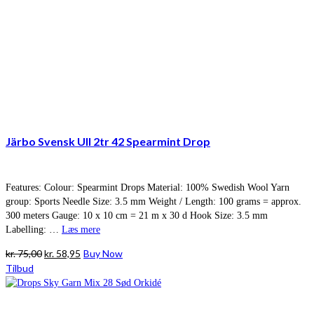
Järbo Svensk Ull 2tr 42 Spearmint Drop
Features: Colour: Spearmint Drops Material: 100% Swedish Wool Yarn
group: Sports Needle Size: 3.5 mm Weight / Length: 100 grams = approx.
300 meters Gauge: 10 x 10 cm = 21 m x 30 d Hook Size: 3.5 mm
Labelling: …
Læs mere
Den
Den
kr.
75,00
kr.
58,95
Buy Now
oprindelige
aktuelle
Tilbud
pris
pris
var:
er:
kr. 75,00.
kr. 58,95.