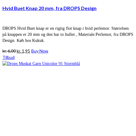
Hvid Buet Knap 20 mm, fra DROPS Design
DROPS Hvid Buet knap er en rigtig flot knap i hvid perlemor. Størrelsen
på knappen er 20 mm og den har to huller., Materiale:Perlemor, fra DROPS
Design. Køb hos Kukuk.
Den
Den
kr.
6,00
kr.
1,95
Buy Now
oprindelige
aktuelle
Tilbud
pris
pris
var:
er:
kr. 6,00.
kr. 1,95.