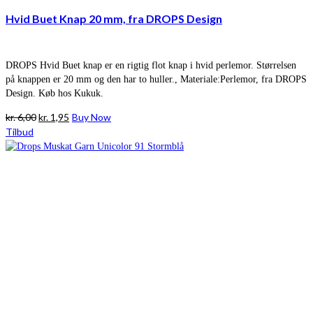
Hvid Buet Knap 20 mm, fra DROPS Design
DROPS Hvid Buet knap er en rigtig flot knap i hvid perlemor. Størrelsen
på knappen er 20 mm og den har to huller., Materiale:Perlemor, fra DROPS
Design. Køb hos Kukuk.
Den
Den
kr.
6,00
kr.
1,95
Buy Now
oprindelige
aktuelle
Tilbud
pris
pris
var:
er:
kr. 6,00.
kr. 1,95.