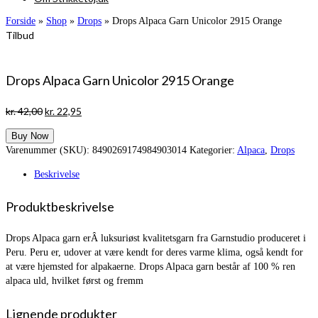
Forside
»
Shop
»
Drops
»
Drops Alpaca Garn Unicolor 2915 Orange
Tilbud
Drops Alpaca Garn Unicolor 2915 Orange
Den
Den
kr.
42,00
kr.
22,95
oprindelige
aktuelle
Buy Now
pris
pris
Varenummer (SKU):
8490269174984903014
Kategorier:
Alpaca
,
Drops
var:
er:
kr. 42,00.
kr. 22,95.
Beskrivelse
Produktbeskrivelse
Drops Alpaca garn erÂ luksuriøst kvalitetsgarn fra Garnstudio produceret i
Peru. Peru er, udover at være kendt for deres varme klima, også kendt for
at være hjemsted for alpakaerne. Drops Alpaca garn består af 100 % ren
alpaca uld, hvilket først og fremm
Lignende produkter