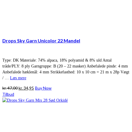
Drops Sky Garn Unicolor 22 Mandel
Type: DK Materiale: 74% alpaca, 18% polyamid & 8% uld Antal
tråde/PLY: 8 ply Garngruppe: B (20 – 22 masker) Anbefalede pinde: 4 mm
Anbefalede hæklenål: 4 mm Strikkefasthed: 10 x 10 cm = 21 m x 28p Vægt
/ …
Læs mere
Den
Den
kr.
47,00
kr.
34,95
Buy Now
oprindelige
aktuelle
Tilbud
pris
pris
var:
er:
kr. 47,00.
kr. 34,95.