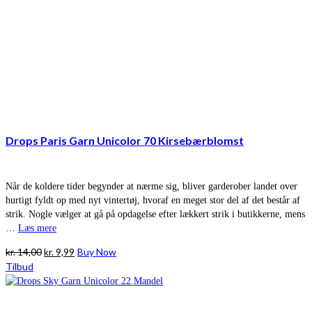
Drops Paris Garn Unicolor 70 Kirsebærblomst
Når de koldere tider begynder at nærme sig, bliver garderober landet over
hurtigt fyldt op med nyt vintertøj, hvoraf en meget stor del af det består af
strik. Nogle vælger at gå på opdagelse efter lækkert strik i butikkerne, mens
…
Læs mere
Den
Den
kr.
14,00
kr.
9,99
Buy Now
oprindelige
aktuelle
Tilbud
pris
pris
var:
er:
kr. 14,00.
kr. 9,99.