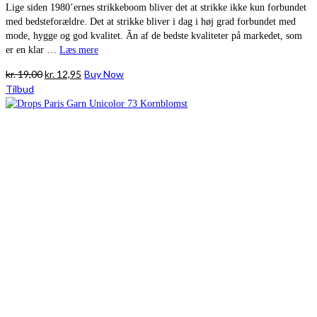
Lige siden 1980’ernes strikkeboom bliver det at strikke ikke kun forbundet
med bedsteforældre. Det at strikke bliver i dag i høj grad forbundet med
mode, hygge og god kvalitet. Ãn af de bedste kvaliteter på markedet, som
er en klar …
Læs mere
Den
Den
kr.
19,00
kr.
12,95
Buy Now
oprindelige
aktuelle
Tilbud
pris
pris
var:
er:
kr. 19,00.
kr. 12,95.