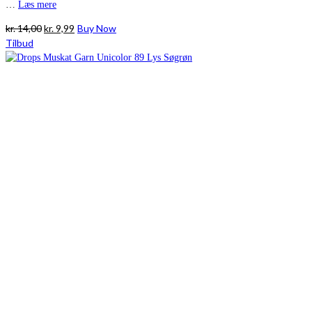
…
Læs mere
Den
Den
kr.
14,00
kr.
9,99
Buy Now
oprindelige
aktuelle
Tilbud
pris
pris
var:
er:
kr. 14,00.
kr. 9,99.