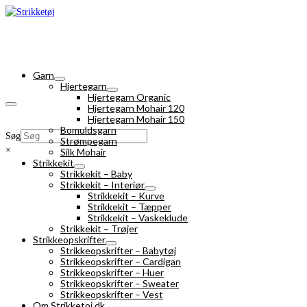
Garn
Hjertegarn
Hjertegarn Organic
Hjertegarn Mohair 120
Hjertegarn Mohair 150
Bomuldsgarn
Søg
Strømpegarn
×
Silk Mohair
Strikkekit
Strikkekit – Baby
Strikkekit – Interiør
Strikkekit – Kurve
Strikkekit – Tæpper
Strikkekit – Vaskeklude
Strikkekit – Trøjer
Strikkeopskrifter
Strikkeopskrifter – Babytøj
Strikkeopskrifter – Cardigan
Strikkeopskrifter – Huer
Strikkeopskrifter – Sweater
Strikkeopskrifter – Vest
Om Strikketoj.dk