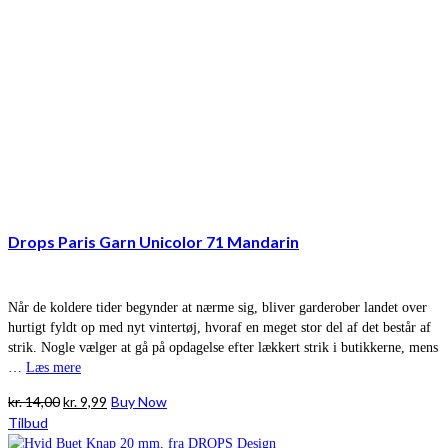
Drops Paris Garn Unicolor 71 Mandarin
Når de koldere tider begynder at nærme sig, bliver garderober landet over
hurtigt fyldt op med nyt vintertøj, hvoraf en meget stor del af det består af
strik. Nogle vælger at gå på opdagelse efter lækkert strik i butikkerne, mens
…
Læs mere
Den
Den
kr.
14,00
kr.
9,99
Buy Now
oprindelige
aktuelle
Tilbud
pris
pris