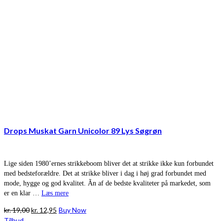
Drops Muskat Garn Unicolor 89 Lys Søgrøn
Lige siden 1980’ernes strikkeboom bliver det at strikke ikke kun forbundet
med bedsteforældre. Det at strikke bliver i dag i høj grad forbundet med
mode, hygge og god kvalitet. Ãn af de bedste kvaliteter på markedet, som
er en klar …
Læs mere
Den
Den
kr.
19,00
kr.
12,95
Buy Now
oprindelige
aktuelle
Tilbud