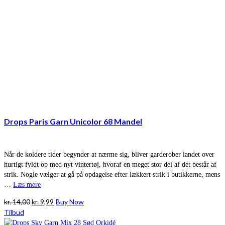
Drops Paris Garn Unicolor 68 Mandel
Når de koldere tider begynder at nærme sig, bliver garderober landet over
hurtigt fyldt op med nyt vintertøj, hvoraf en meget stor del af det består af
strik. Nogle vælger at gå på opdagelse efter lækkert strik i butikkerne, mens
…
Læs mere
Den
Den
kr.
14,00
kr.
9,99
Buy Now
oprindelige
aktuelle
Tilbud
pris
pris