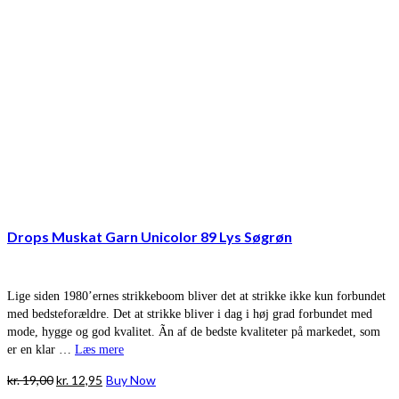
Drops Muskat Garn Unicolor 89 Lys Søgrøn
Lige siden 1980’ernes strikkeboom bliver det at strikke ikke kun forbundet
med bedsteforældre. Det at strikke bliver i dag i høj grad forbundet med
mode, hygge og god kvalitet. Ãn af de bedste kvaliteter på markedet, som
er en klar …
Læs mere
Den
Den
kr.
19,00
kr.
12,95
Buy Now
oprindelige
aktuelle