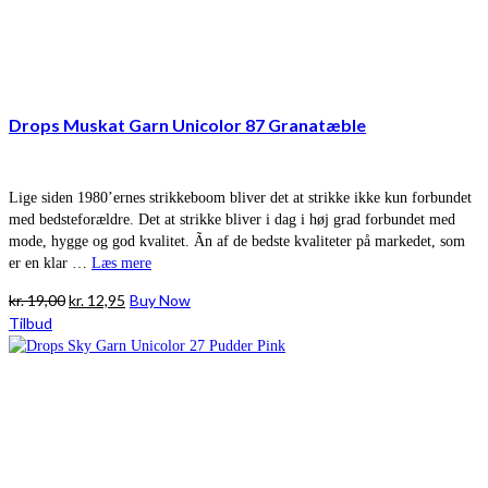
Drops Muskat Garn Unicolor 87 Granatæble
Lige siden 1980’ernes strikkeboom bliver det at strikke ikke kun forbundet
med bedsteforældre. Det at strikke bliver i dag i høj grad forbundet med
mode, hygge og god kvalitet. Ãn af de bedste kvaliteter på markedet, som
er en klar …
Læs mere
Den
Den
kr.
19,00
kr.
12,95
Buy Now
oprindelige
aktuelle
Tilbud
pris
pris
var:
er:
kr. 19,00.
kr. 12,95.