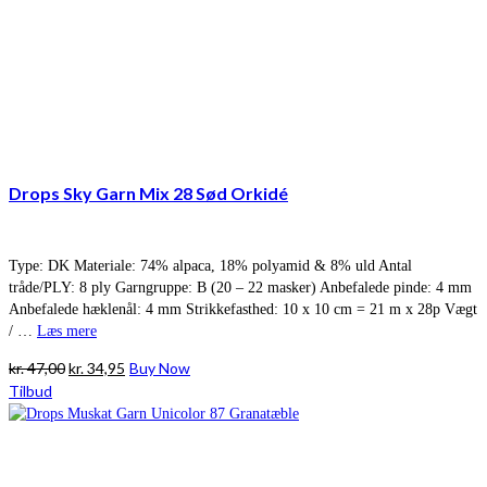
Drops Sky Garn Mix 28 Sød Orkidé
Type: DK Materiale: 74% alpaca, 18% polyamid & 8% uld Antal
tråde/PLY: 8 ply Garngruppe: B (20 – 22 masker) Anbefalede pinde: 4 mm
Anbefalede hæklenål: 4 mm Strikkefasthed: 10 x 10 cm = 21 m x 28p Vægt
/ …
Læs mere
Den
Den
kr.
47,00
kr.
34,95
Buy Now
oprindelige
aktuelle
Tilbud
pris
pris
var:
er:
kr. 47,00.
kr. 34,95.