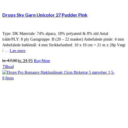
Drops Sky Garn Unicolor 27 Pudder Pink
Type: DK Materiale: 74% alpaca, 18% polyamid & 8% uld Antal
tråde/PLY: 8 ply Garngruppe: B (20 – 22 masker) Anbefalede pinde: 4 mm
Anbefalede hæklenål: 4 mm Strikkefasthed: 10 x 10 cm = 21 m x 28p Vægt
/ …
Læs mere
Den
Den
kr.
47,00
kr.
34,95
Buy Now
oprindelige
aktuelle
Tilbud
pris
pris
var:
er:
kr. 47,00.
kr. 34,95.