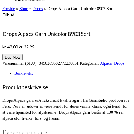
Forside
»
Shop
»
Drops
»
Drops Alpaca Garn Unicolor 8903 Sort
Tilbud
Drops Alpaca Garn Unicolor 8903 Sort
Den
Den
kr.
42,00
kr.
22,95
oprindelige
aktuelle
Buy Now
pris
pris
Varenummer (SKU):
8490269582773230051
Kategorier:
Alpaca
,
Drops
var:
er:
kr. 42,00.
kr. 22,95.
Beskrivelse
Produktbeskrivelse
Drops Alpaca garn erÂ luksuriøst kvalitetsgarn fra Garnstudio produceret i
Peru. Peru er, udover at være kendt for deres varme klima, også kendt for
at være hjemsted for alpakaerne. Drops Alpaca garn består af 100 % ren
alpaca uld, hvilket først og fremm
Lignende produkter