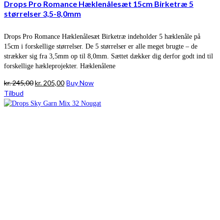
Drops Pro Romance Hæklenålesæt 15cm Birketræ 5
størrelser 3,5-8,0mm
Drops Pro Romance Hæklenålesæt Birketræ indeholder 5 hæklenåle på
15cm i forskellige størrelser. De 5 størrelser er alle meget brugte – de
strækker sig fra 3,5mm op til 8,0mm. Sættet dækker dig derfor godt ind til
forskellige hækleprojekter. Hæklenålene
Den
Den
kr.
245,00
kr.
205,00
Buy Now
oprindelige
aktuelle
Tilbud
pris
pris
var:
er:
kr. 245,00.
kr. 205,00.