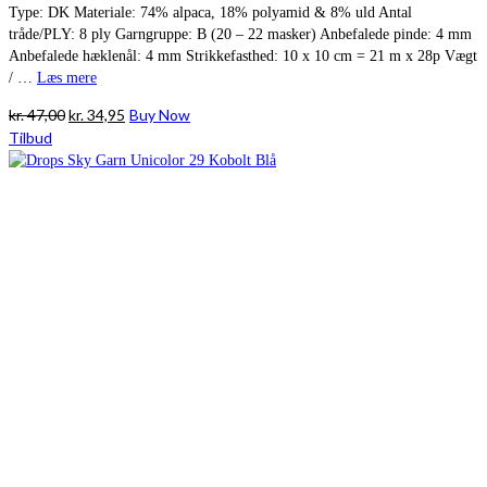
Type: DK Materiale: 74% alpaca, 18% polyamid & 8% uld Antal
tråde/PLY: 8 ply Garngruppe: B (20 – 22 masker) Anbefalede pinde: 4 mm
Anbefalede hæklenål: 4 mm Strikkefasthed: 10 x 10 cm = 21 m x 28p Vægt
/ …
Læs mere
Den
Den
kr.
47,00
kr.
34,95
Buy Now
oprindelige
aktuelle
Tilbud
pris
pris
var:
er:
kr. 47,00.
kr. 34,95.