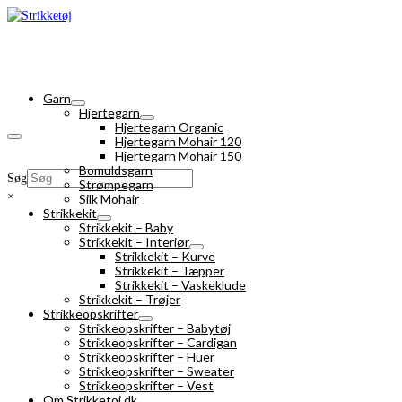
Garn
Hjertegarn
Hjertegarn Organic
Hjertegarn Mohair 120
Hjertegarn Mohair 150
Bomuldsgarn
Søg
Strømpegarn
×
Silk Mohair
Strikkekit
Strikkekit – Baby
Strikkekit – Interiør
Strikkekit – Kurve
Strikkekit – Tæpper
Strikkekit – Vaskeklude
Strikkekit – Trøjer
Strikkeopskrifter
Strikkeopskrifter – Babytøj
Strikkeopskrifter – Cardigan
Strikkeopskrifter – Huer
Strikkeopskrifter – Sweater
Strikkeopskrifter – Vest
Om Strikketoj.dk