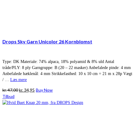
Drops Sky Garn Unicolor 26 Kornblomst
Type: DK Materiale: 74% alpaca, 18% polyamid & 8% uld Antal
tråde/PLY: 8 ply Garngruppe: B (20 – 22 masker) Anbefalede pinde: 4 mm
Anbefalede hæklenål: 4 mm Strikkefasthed: 10 x 10 cm = 21 m x 28p Vægt
/ …
Læs mere
Den
Den
kr.
47,00
kr.
34,95
Buy Now
oprindelige
aktuelle
Tilbud
pris
pris
var:
er:
kr. 47,00.
kr. 34,95.