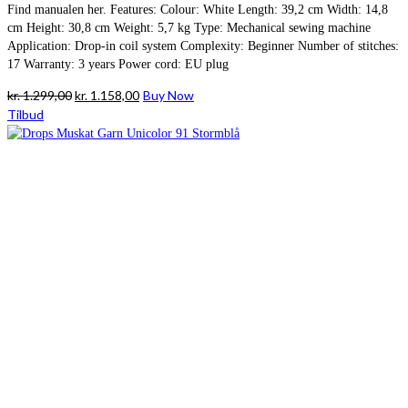
Find manualen her. Features: Colour: White Length: 39,2 cm Width: 14,8
cm Height: 30,8 cm Weight: 5,7 kg Type: Mechanical sewing machine
Application: Drop-in coil system Complexity: Beginner Number of stitches:
17 Warranty: 3 years Power cord: EU plug
Den
Den
kr.
1.299,00
kr.
1.158,00
Buy Now
oprindelige
aktuelle
Tilbud
pris
pris
var:
er:
kr. 1.299,00.
kr. 1.158,00.