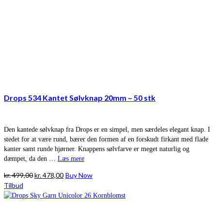
Drops 534 Kantet Sølvknap 20mm – 50 stk
Den kantede sølvknap fra Drops er en simpel, men særdeles elegant knap. I
stedet for at være rund, bærer den formen af en forskudt firkant med flade
kanter samt runde hjørner. Knappens sølvfarve er meget naturlig og
dæmpet, da den …
Læs mere
Den
Den
kr.
499,00
kr.
478,00
Buy Now
oprindelige
aktuelle
Tilbud
pris
pris
var:
er:
kr. 499,00.
kr. 478,00.