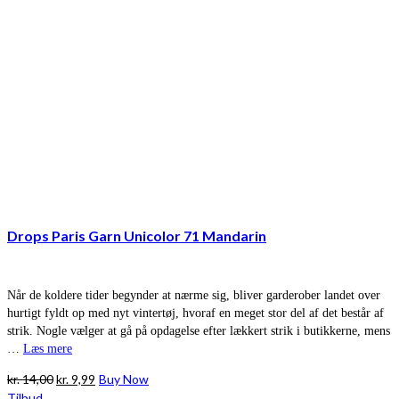
Drops Paris Garn Unicolor 71 Mandarin
Når de koldere tider begynder at nærme sig, bliver garderober landet over
hurtigt fyldt op med nyt vintertøj, hvoraf en meget stor del af det består af
strik. Nogle vælger at gå på opdagelse efter lækkert strik i butikkerne, mens
…
Læs mere
Den
Den
kr.
14,00
kr.
9,99
Buy Now
oprindelige
aktuelle
Tilbud