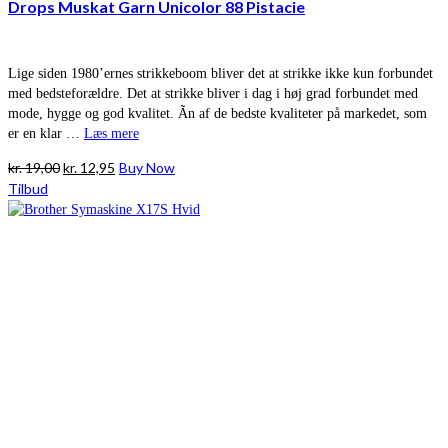
Drops Muskat Garn Unicolor 88 Pistacie
Lige siden 1980’ernes strikkeboom bliver det at strikke ikke kun forbundet
med bedsteforældre. Det at strikke bliver i dag i høj grad forbundet med
mode, hygge og god kvalitet. Ãn af de bedste kvaliteter på markedet, som
er en klar …
Læs mere
Den
Den
kr.
19,00
kr.
12,95
Buy Now
oprindelige
aktuelle
Tilbud
pris
pris
var:
er:
kr. 19,00.
kr. 12,95.