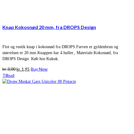
Knap Kokosnød 20 mm, fra DROPS Design
Flot og rustik knap i kokosnød fra DROPS.Farven er gyldenbrun og
størrelsen er 20 mm.Knappen har 4 huller., Materiale:Kokosnød, fra
DROPS Design. Køb hos Kukuk.
Den
Den
kr.
3,00
kr.
1,95
Buy Now
oprindelige
aktuelle
Tilbud
pris
pris
var:
er:
kr. 3,00.
kr. 1,95.