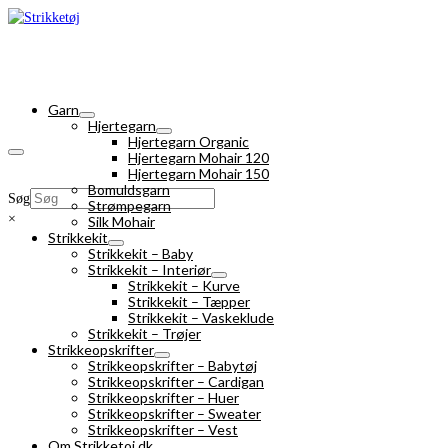
Garn
Hjertegarn
Hjertegarn Organic
Hjertegarn Mohair 120
Hjertegarn Mohair 150
Bomuldsgarn
Søg
Strømpegarn
×
Silk Mohair
Strikkekit
Strikkekit – Baby
Strikkekit – Interiør
Strikkekit – Kurve
Strikkekit – Tæpper
Strikkekit – Vaskeklude
Strikkekit – Trøjer
Strikkeopskrifter
Strikkeopskrifter – Babytøj
Strikkeopskrifter – Cardigan
Strikkeopskrifter – Huer
Strikkeopskrifter – Sweater
Strikkeopskrifter – Vest
Om Strikketoj.dk