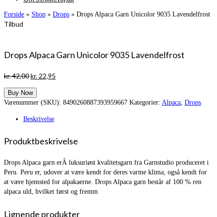
Forside
»
Shop
»
Drops
»
Drops Alpaca Garn Unicolor 9035 Lavendelfrost
Tilbud
Drops Alpaca Garn Unicolor 9035 Lavendelfrost
Den
Den
kr.
42,00
kr.
22,95
oprindelige
aktuelle
Buy Now
pris
pris
Varenummer (SKU):
8490260887393959667
Kategorier:
Alpaca
,
Drops
var:
er:
kr. 42,00.
kr. 22,95.
Beskrivelse
Produktbeskrivelse
Drops Alpaca garn erÂ luksuriøst kvalitetsgarn fra Garnstudio produceret i
Peru. Peru er, udover at være kendt for deres varme klima, også kendt for
at være hjemsted for alpakaerne. Drops Alpaca garn består af 100 % ren
alpaca uld, hvilket først og fremm
Lignende produkter