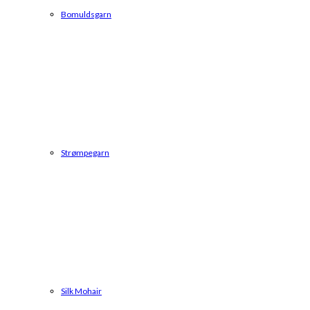
Bomuldsgarn
Strømpegarn
Silk Mohair