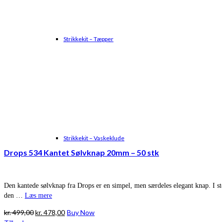
Strikkekit – Tæpper
Strikkekit – Vaskeklude
Drops 534 Kantet Sølvknap 20mm – 50 stk
Den kantede sølvknap fra Drops er en simpel, men særdeles elegant knap. I st
den …
Læs mere
Den
Den
kr.
499,00
kr.
478,00
Buy Now
oprindelige
aktuelle