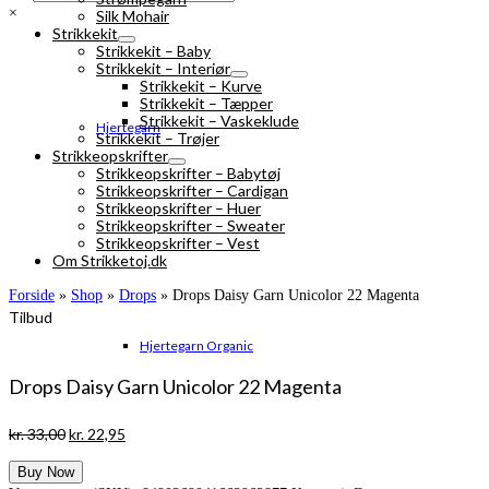
×
Silk Mohair
Strikkekit
Strikkekit – Baby
Strikkekit – Interiør
Strikkekit – Kurve
Strikkekit – Tæpper
Strikkekit – Vaskeklude
Hjertegarn
Strikkekit – Trøjer
Strikkeopskrifter
Strikkeopskrifter – Babytøj
Strikkeopskrifter – Cardigan
Strikkeopskrifter – Huer
Strikkeopskrifter – Sweater
Strikkeopskrifter – Vest
Om Strikketoj.dk
Forside
»
Shop
»
Drops
»
Drops Daisy Garn Unicolor 22 Magenta
Tilbud
Hjertegarn Organic
Drops Daisy Garn Unicolor 22 Magenta
Den
Den
kr.
33,00
kr.
22,95
oprindelige
aktuelle
Buy Now
pris
pris