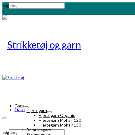
Søg
×
Garn
Garn
Hjertegarn
Hjertegarn Organic
Hjertegarn Mohair 120
Hjertegarn Mohair 150
Bomuldsgarn
Søg
Strømpegarn