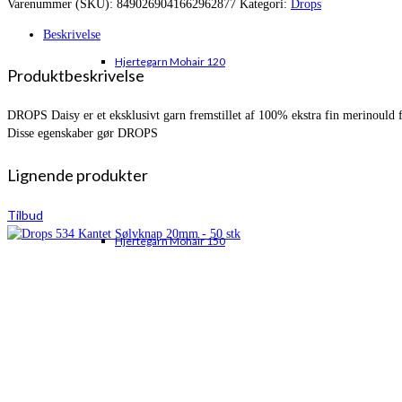
Varenummer (SKU):
8490269041662962877
Kategori:
Drops
var:
er:
kr. 33,00.
kr. 22,95.
Beskrivelse
Hjertegarn Mohair 120
Produktbeskrivelse
DROPS Daisy er et eksklusivt garn fremstillet af 100% ekstra fin merinould f
Disse egenskaber gør DROPS
Lignende produkter
Tilbud
Hjertegarn Mohair 150