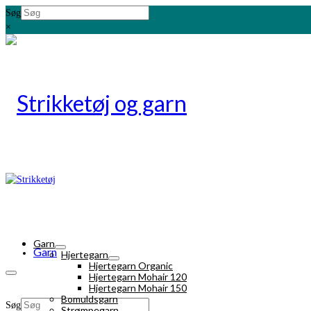
Søg
×
Garn
Garn
Hjertegarn
Hjertegarn Organic
Hjertegarn Mohair 120
Hjertegarn Mohair 150
Bomuldsgarn
Søg
Strømpegarn