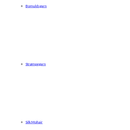
Bomuldsgarn
Strømpegarn
Silk Mohair