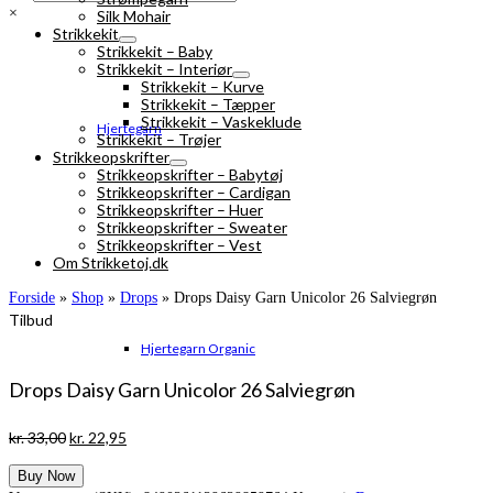
×
Silk Mohair
Strikkekit
Strikkekit – Baby
Strikkekit – Interiør
Strikkekit – Kurve
Strikkekit – Tæpper
Strikkekit – Vaskeklude
Hjertegarn
Strikkekit – Trøjer
Strikkeopskrifter
Strikkeopskrifter – Babytøj
Strikkeopskrifter – Cardigan
Strikkeopskrifter – Huer
Strikkeopskrifter – Sweater
Strikkeopskrifter – Vest
Om Strikketoj.dk
Forside
»
Shop
»
Drops
»
Drops Daisy Garn Unicolor 26 Salviegrøn
Tilbud
Hjertegarn Organic
Drops Daisy Garn Unicolor 26 Salviegrøn
Den
Den
kr.
33,00
kr.
22,95
oprindelige
aktuelle
Buy Now
pris
pris