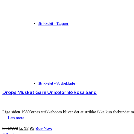
Strikkekit – Tæpper
Strikkekit – Vaskeklude
Drops Muskat Garn Unicolor 86 Rosa Sand
Lige siden 1980’ernes strikkeboom bliver det at strikke ikke kun forbundet me
…
Læs mere
Den
Den
kr.
19,00
kr.
12,95
Buy Now
oprindelige
aktuelle