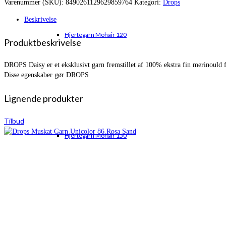
Varenummer (SKU):
8490261129629859764
Kategori:
Drops
var:
er:
kr. 33,00.
kr. 22,95.
Beskrivelse
Hjertegarn Mohair 120
Produktbeskrivelse
DROPS Daisy er et eksklusivt garn fremstillet af 100% ekstra fin merinould f
Disse egenskaber gør DROPS
Lignende produkter
Tilbud
Hjertegarn Mohair 150