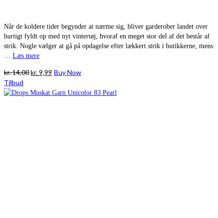
Når de koldere tider begynder at nærme sig, bliver garderober landet over
hurtigt fyldt op med nyt vintertøj, hvoraf en meget stor del af det består af
strik. Nogle vælger at gå på opdagelse efter lækkert strik i butikkerne, mens
…
Læs mere
Den
Den
kr.
14,00
kr.
9,99
Buy Now
oprindelige
aktuelle
Tilbud
pris
pris
var:
er:
kr. 14,00.
kr. 9,99.