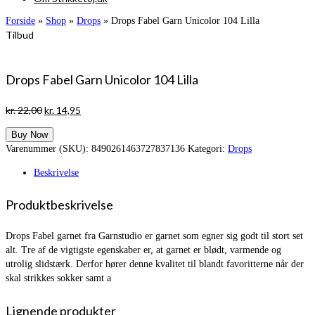
Forside
»
Shop
»
Drops
»
Drops Fabel Garn Unicolor 104 Lilla
Tilbud
Drops Fabel Garn Unicolor 104 Lilla
Den
Den
kr.
22,00
kr.
14,95
oprindelige
aktuelle
Buy Now
pris
pris
Varenummer (SKU):
8490261463727837136
Kategori:
Drops
var:
er:
kr. 22,00.
kr. 14,95.
Beskrivelse
Produktbeskrivelse
Drops Fabel garnet fra Garnstudio er garnet som egner sig godt til stort set
alt. Tre af de vigtigste egenskaber er, at garnet er blødt, varmende og
utrolig slidstærk. Derfor hører denne kvalitet til blandt favoritterne når der
skal strikkes sokker samt a
Lignende produkter