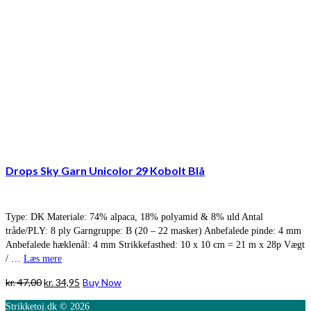
Drops Sky Garn Unicolor 29 Kobolt Blå
Type: DK Materiale: 74% alpaca, 18% polyamid & 8% uld Antal
tråde/PLY: 8 ply Garngruppe: B (20 – 22 masker) Anbefalede pinde: 4 mm
Anbefalede hæklenål: 4 mm Strikkefasthed: 10 x 10 cm = 21 m x 28p Vægt
/ …
Læs mere
Den
Den
kr.
47,00
kr.
34,95
Buy Now
oprindelige
aktuelle
Strikketoj.dk © 2026
pris
pris