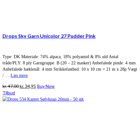
Drops Sky Garn Unicolor 27 Pudder Pink
Type: DK Materiale: 74% alpaca, 18% polyamid & 8% uld Antal
tråde/PLY: 8 ply Garngruppe: B (20 – 22 masker) Anbefalede pinde: 4 mm
Anbefalede hæklenål: 4 mm Strikkefasthed: 10 x 10 cm = 21 m x 28p Vægt
/ …
Læs mere
Den
Den
kr.
47,00
kr.
34,95
Buy Now
oprindelige
aktuelle
Tilbud
pris
pris
var:
er:
kr. 47,00.
kr. 34,95.