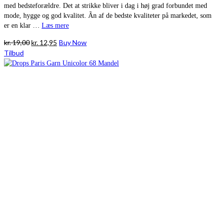
med bedsteforældre. Det at strikke bliver i dag i høj grad forbundet med
mode, hygge og god kvalitet. Ãn af de bedste kvaliteter på markedet, som
er en klar …
Læs mere
Den
Den
kr.
19,00
kr.
12,95
Buy Now
oprindelige
aktuelle
Tilbud
pris
pris
var:
er:
kr. 19,00.
kr. 12,95.