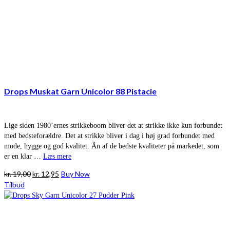
Drops Muskat Garn Unicolor 88 Pistacie
Lige siden 1980’ernes strikkeboom bliver det at strikke ikke kun forbundet
med bedsteforældre. Det at strikke bliver i dag i høj grad forbundet med
mode, hygge og god kvalitet. Ãn af de bedste kvaliteter på markedet, som
er en klar …
Læs mere
Den
Den
kr.
19,00
kr.
12,95
Buy Now
oprindelige
aktuelle
Tilbud
pris
pris
var:
er:
kr. 19,00.
kr. 12,95.