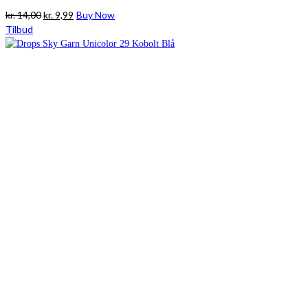
Den
Den
kr.
14,00
kr.
9,99
Buy Now
oprindelige
aktuelle
Tilbud
pris
pris
var:
er:
kr. 14,00.
kr. 9,99.