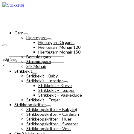
Garn
Hjertegarn
Hjertegarn Organic
Hjertegarn Mohair 120
Hjertegarn Mohair 150
Bomuldsgarn
Søg
Strømpegarn
×
Silk Mohair
Strikkekit
Strikkekit – Baby
Strikkekit – Interiør
Strikkekit – Kurve
Strikkekit – Tæpper
Strikkekit – Vaskeklude
Strikkekit – Trøjer
Strikkeopskrifter
Strikkeopskrifter – Babytøj
Strikkeopskrifter – Cardigan
Strikkeopskrifter – Huer
Strikkeopskrifter – Sweater
Strikkeopskrifter – Vest
Om Strikketoj.dk