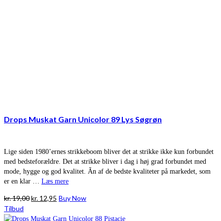
Drops Muskat Garn Unicolor 89 Lys Søgrøn
Lige siden 1980’ernes strikkeboom bliver det at strikke ikke kun forbundet
med bedsteforældre. Det at strikke bliver i dag i høj grad forbundet med
mode, hygge og god kvalitet. Ãn af de bedste kvaliteter på markedet, som
er en klar …
Læs mere
Den
Den
kr.
19,00
kr.
12,95
Buy Now
oprindelige
aktuelle
Tilbud
pris
pris