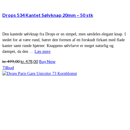
Drops 534 Kantet Sølvknap 20mm – 50 stk
Den kantede sølvknap fra Drops er en simpel, men særdeles elegant knap. I
stedet for at være rund, bærer den formen af en forskudt firkant med flade
kanter samt runde hjørner. Knappens sølvfarve er meget naturlig og
dæmpet, da den …
Læs mere
Den
Den
kr.
499,00
kr.
478,00
Buy Now
oprindelige
aktuelle
Tilbud
pris
pris
var:
er:
kr. 499,00.
kr. 478,00.