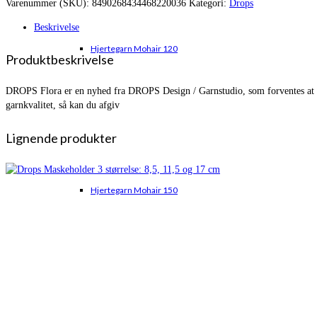
Varenummer (SKU):
8490268434468220036
Kategori:
Drops
var:
er:
kr. 24,00.
kr. 16,95.
Beskrivelse
Hjertegarn Mohair 120
Produktbeskrivelse
DROPS Flora er en nyhed fra DROPS Design / Garnstudio, som forventes at bli
garnkvalitet, så kan du afgiv
Lignende produkter
Hjertegarn Mohair 150