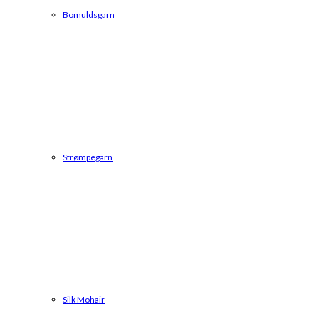
Bomuldsgarn
Strømpegarn
Silk Mohair