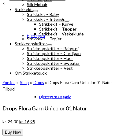
×
Silk Mohair
Strikkekit
Strikkekit – Baby
Strikkekit – Interiør
Strikkekit – Kurve
Strikkekit – Tæpper
Strikkekit – Vaskeklude
Hjertegarn
Strikkekit – Trøjer
Strikkeopskrifter
Strikkeopskrifter – Babytøj
Strikkeopskrifter – Cardigan
Strikkeopskrifter – Huer
Strikkeopskrifter – Sweater
Strikkeopskrifter – Vest
Om Strikketoj.dk
Forside
»
Shop
»
Drops
»
Drops Flora Garn Unicolor 01 Natur
Tilbud
Hjertegarn Organic
Drops Flora Garn Unicolor 01 Natur
Den
Den
kr.
24,00
kr.
16,95
oprindelige
aktuelle
Buy Now
pris
pris