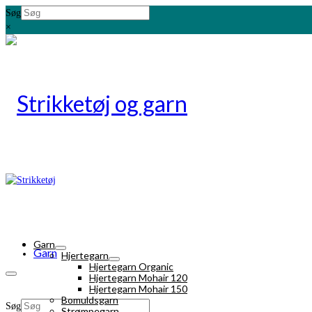
Søg
×
Garn
Garn
Hjertegarn
Hjertegarn Organic
Hjertegarn Mohair 120
Hjertegarn Mohair 150
Bomuldsgarn
Søg
Strømpegarn