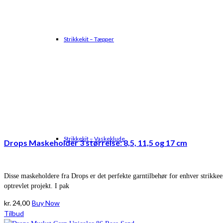
Strikkekit – Tæpper
Strikkekit – Vaskeklude
Drops Maskeholder 3 størrelse: 8,5, 11,5 og 17 cm
Disse maskeholdere fra Drops er det perfekte garntilbehør for enhver strikke
optrevlet projekt. I pak
kr.
24,00
Buy Now
Tilbud