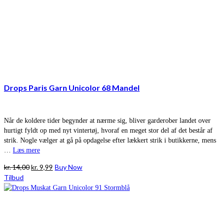
Drops Paris Garn Unicolor 68 Mandel
Når de koldere tider begynder at nærme sig, bliver garderober landet over
hurtigt fyldt op med nyt vintertøj, hvoraf en meget stor del af det består af
strik. Nogle vælger at gå på opdagelse efter lækkert strik i butikkerne, mens
…
Læs mere
Den
Den
kr.
14,00
kr.
9,99
Buy Now
oprindelige
aktuelle
Tilbud
pris
pris
var:
er:
kr. 14,00.
kr. 9,99.