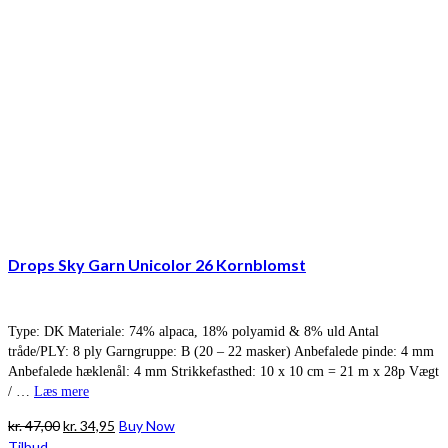
Drops Sky Garn Unicolor 26 Kornblomst
Type: DK Materiale: 74% alpaca, 18% polyamid & 8% uld Antal
tråde/PLY: 8 ply Garngruppe: B (20 – 22 masker) Anbefalede pinde: 4 mm
Anbefalede hæklenål: 4 mm Strikkefasthed: 10 x 10 cm = 21 m x 28p Vægt
/ …
Læs mere
Den
Den
kr.
47,00
kr.
34,95
Buy Now
oprindelige
aktuelle
Tilbud