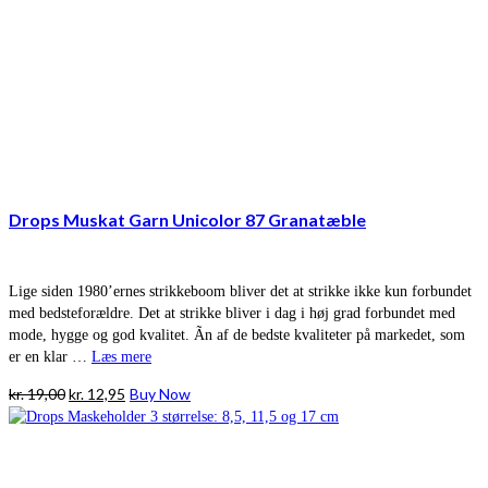
Drops Muskat Garn Unicolor 87 Granatæble
Lige siden 1980’ernes strikkeboom bliver det at strikke ikke kun forbundet
med bedsteforældre. Det at strikke bliver i dag i høj grad forbundet med
mode, hygge og god kvalitet. Ãn af de bedste kvaliteter på markedet, som
er en klar …
Læs mere
Den
Den
kr.
19,00
kr.
12,95
Buy Now
oprindelige
aktuelle
pris
pris
var:
er:
kr. 19,00.
kr. 12,95.