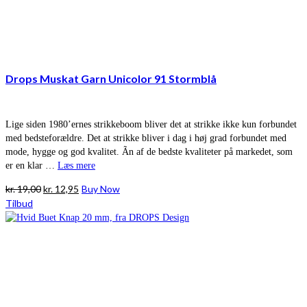
Drops Muskat Garn Unicolor 91 Stormblå
Lige siden 1980’ernes strikkeboom bliver det at strikke ikke kun forbundet
med bedsteforældre. Det at strikke bliver i dag i høj grad forbundet med
mode, hygge og god kvalitet. Ãn af de bedste kvaliteter på markedet, som
er en klar …
Læs mere
Den
Den
kr.
19,00
kr.
12,95
Buy Now
oprindelige
aktuelle
Tilbud
pris
pris
var:
er:
kr. 19,00.
kr. 12,95.