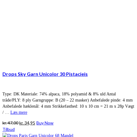
Drops Sky Garn Unicolor 30 Pistacieis
Type: DK Materiale: 74% alpaca, 18% polyamid & 8% uld Antal
tråde/PLY: 8 ply Garngruppe: B (20 – 22 masker) Anbefalede pinde: 4 mm
Anbefalede hæklenål: 4 mm Strikkefasthed: 10 x 10 cm = 21 m x 28p Vægt
/ …
Læs mere
Den
Den
kr.
47,00
kr.
34,95
Buy Now
oprindelige
aktuelle
Tilbud
pris
pris