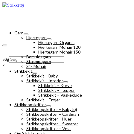
Garn
Hjertegarn
Hjertegarn Organic
Hjertegarn Mohair 120
Hjertegarn Mohair 150
Bomuldsgarn
Søg
Strømpegarn
×
Silk Mohair
Strikkekit
Strikkekit – Baby
Strikkekit – Interiør
Strikkekit – Kurve
Strikkekit – Tæpper
Strikkekit – Vaskeklude
Strikkekit – Trøjer
Strikkeopskrifter
Strikkeopskrifter – Babytøj
Strikkeopskrifter – Cardigan
Strikkeopskrifter – Huer
Strikkeopskrifter – Sweater
Strikkeopskrifter – Vest
Om Strikketoj.dk