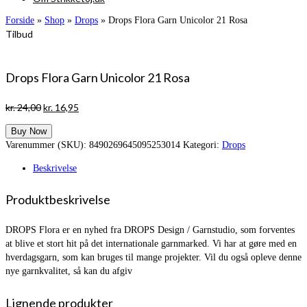
Forside
»
Shop
»
Drops
»
Drops Flora Garn Unicolor 21 Rosa
Tilbud
Drops Flora Garn Unicolor 21 Rosa
Den
Den
kr.
24,00
kr.
16,95
oprindelige
aktuelle
Buy Now
pris
pris
Varenummer (SKU):
8490269645095253014
Kategori:
Drops
var:
er:
kr. 24,00.
kr. 16,95.
Beskrivelse
Produktbeskrivelse
DROPS Flora er en nyhed fra DROPS Design / Garnstudio, som forventes
at blive et stort hit på det internationale garnmarked. Vi har at gøre med en
hverdagsgarn, som kan bruges til mange projekter. Vil du også opleve denne
nye garnkvalitet, så kan du afgiv
Lignende produkter