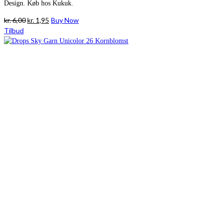
Design. Køb hos Kukuk.
Den
Den
kr.
6,00
kr.
1,95
Buy Now
oprindelige
aktuelle
Tilbud
pris
pris
var:
er:
kr. 6,00.
kr. 1,95.