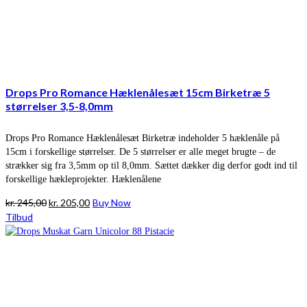
Drops Pro Romance Hæklenålesæt 15cm Birketræ 5
størrelser 3,5-8,0mm
Drops Pro Romance Hæklenålesæt Birketræ indeholder 5 hæklenåle på
15cm i forskellige størrelser. De 5 størrelser er alle meget brugte – de
strækker sig fra 3,5mm op til 8,0mm. Sættet dækker dig derfor godt ind til
forskellige hækleprojekter. Hæklenålene
Den
Den
kr.
245,00
kr.
205,00
Buy Now
oprindelige
aktuelle
Tilbud
pris
pris
var:
er:
kr. 245,00.
kr. 205,00.