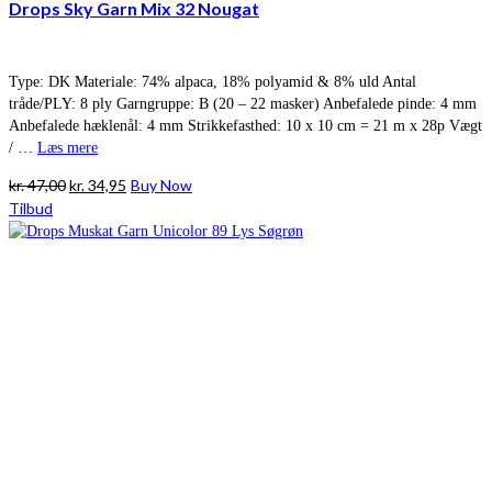
Drops Sky Garn Mix 32 Nougat
Type: DK Materiale: 74% alpaca, 18% polyamid & 8% uld Antal
tråde/PLY: 8 ply Garngruppe: B (20 – 22 masker) Anbefalede pinde: 4 mm
Anbefalede hæklenål: 4 mm Strikkefasthed: 10 x 10 cm = 21 m x 28p Vægt
/ …
Læs mere
Den
Den
kr.
47,00
kr.
34,95
Buy Now
oprindelige
aktuelle
Tilbud
pris
pris
var:
er:
kr. 47,00.
kr. 34,95.