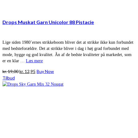
Drops Muskat Garn Unicolor 88 Pistacie
Lige siden 1980’ernes strikkeboom bliver det at strikke ikke kun forbundet
med bedsteforældre. Det at strikke bliver i dag i høj grad forbundet med
mode, hygge og god kvalitet. Ãn af de bedste kvaliteter på markedet, som
er en klar …
Læs mere
Den
Den
kr.
19,00
kr.
12,95
Buy Now
oprindelige
aktuelle
Tilbud
pris
pris
var:
er:
kr. 19,00.
kr. 12,95.