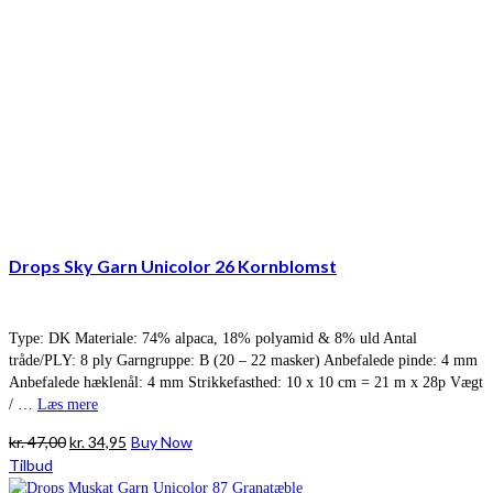
Drops Sky Garn Unicolor 26 Kornblomst
Type: DK Materiale: 74% alpaca, 18% polyamid & 8% uld Antal
tråde/PLY: 8 ply Garngruppe: B (20 – 22 masker) Anbefalede pinde: 4 mm
Anbefalede hæklenål: 4 mm Strikkefasthed: 10 x 10 cm = 21 m x 28p Vægt
/ …
Læs mere
Den
Den
kr.
47,00
kr.
34,95
Buy Now
oprindelige
aktuelle
Tilbud
pris
pris