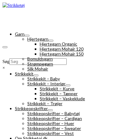
Garn
Hjertegarn
Hjertegarn Organic
Hjertegarn Mohair 120
Hjertegarn Mohair 150
Bomuldsgarn
Søg
Strømpegarn
×
Silk Mohair
Strikkekit
Strikkekit – Baby
Strikkekit – Interiør
Strikkekit – Kurve
Strikkekit – Tæpper
Strikkekit – Vaskeklude
Strikkekit – Trøjer
Strikkeopskrifter
Strikkeopskrifter – Babytøj
Strikkeopskrifter – Cardigan
Strikkeopskrifter – Huer
Strikkeopskrifter – Sweater
Strikkeopskrifter – Vest
Om Strikketoj.dk