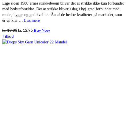
Lige siden 1980’ernes strikkeboom bliver det at strikke ikke kun forbundet
med bedsteforældre. Det at strikke bliver i dag i høj grad forbundet med
mode, hygge og god kvalitet. Ãn af de bedste kvaliteter på markedet, som
er en klar …
Læs mere
Den
Den
kr.
19,00
kr.
12,95
Buy Now
oprindelige
aktuelle
Tilbud
pris
pris
var:
er:
kr. 19,00.
kr. 12,95.