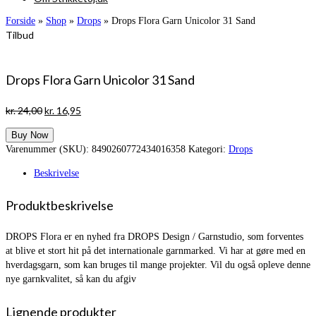
Forside
»
Shop
»
Drops
»
Drops Flora Garn Unicolor 31 Sand
Tilbud
Drops Flora Garn Unicolor 31 Sand
Den
Den
kr.
24,00
kr.
16,95
oprindelige
aktuelle
Buy Now
pris
pris
Varenummer (SKU):
8490260772434016358
Kategori:
Drops
var:
er:
kr. 24,00.
kr. 16,95.
Beskrivelse
Produktbeskrivelse
DROPS Flora er en nyhed fra DROPS Design / Garnstudio, som forventes
at blive et stort hit på det internationale garnmarked. Vi har at gøre med en
hverdagsgarn, som kan bruges til mange projekter. Vil du også opleve denne
nye garnkvalitet, så kan du afgiv
Lignende produkter