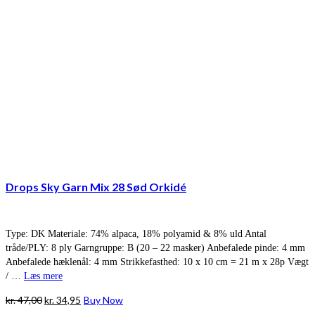
Drops Sky Garn Mix 28 Sød Orkidé
Type: DK Materiale: 74% alpaca, 18% polyamid & 8% uld Antal
tråde/PLY: 8 ply Garngruppe: B (20 – 22 masker) Anbefalede pinde: 4 mm
Anbefalede hæklenål: 4 mm Strikkefasthed: 10 x 10 cm = 21 m x 28p Vægt
/ …
Læs mere
Den
Den
kr.
47,00
kr.
34,95
Buy Now
oprindelige
aktuelle