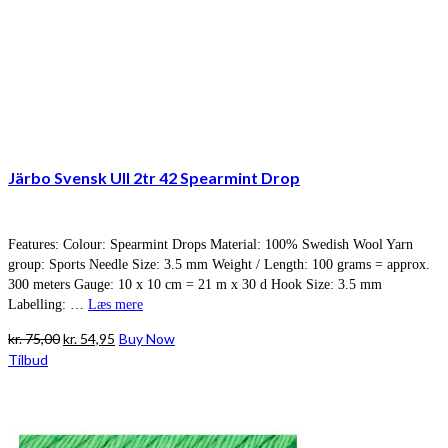
Järbo Svensk Ull 2tr 42 Spearmint Drop
Features: Colour: Spearmint Drops Material: 100% Swedish Wool Yarn
group: Sports Needle Size: 3.5 mm Weight / Length: 100 grams = approx.
300 meters Gauge: 10 x 10 cm = 21 m x 30 d Hook Size: 3.5 mm
Labelling: …
Læs mere
Den
Den
kr.
75,00
kr.
54,95
Buy Now
oprindelige
aktuelle
Tilbud
pris
pris
var:
er:
kr. 75,00.
kr. 54,95.