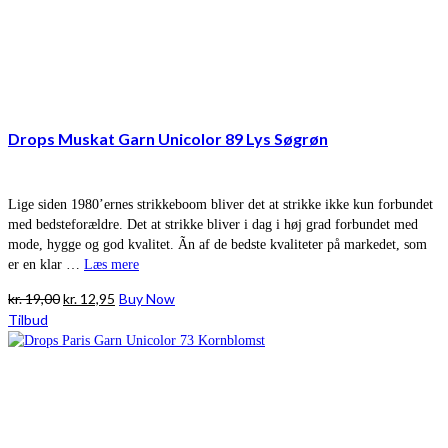
Drops Muskat Garn Unicolor 89 Lys Søgrøn
Lige siden 1980’ernes strikkeboom bliver det at strikke ikke kun forbundet
med bedsteforældre. Det at strikke bliver i dag i høj grad forbundet med
mode, hygge og god kvalitet. Ãn af de bedste kvaliteter på markedet, som
er en klar …
Læs mere
Den
Den
kr.
19,00
kr.
12,95
Buy Now
oprindelige
aktuelle
Tilbud
pris
pris
var:
er:
kr. 19,00.
kr. 12,95.