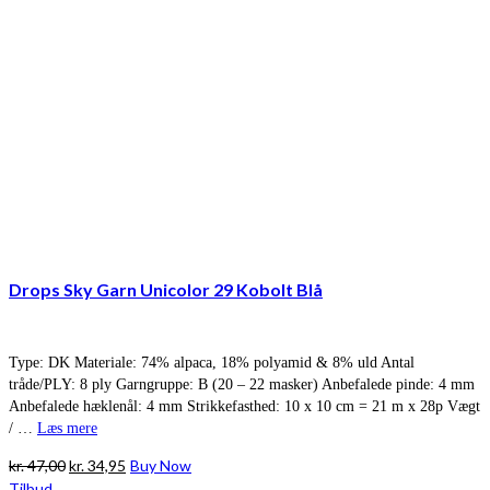
Drops Sky Garn Unicolor 29 Kobolt Blå
Type: DK Materiale: 74% alpaca, 18% polyamid & 8% uld Antal
tråde/PLY: 8 ply Garngruppe: B (20 – 22 masker) Anbefalede pinde: 4 mm
Anbefalede hæklenål: 4 mm Strikkefasthed: 10 x 10 cm = 21 m x 28p Vægt
/ …
Læs mere
Den
Den
kr.
47,00
kr.
34,95
Buy Now
oprindelige
aktuelle
Tilbud