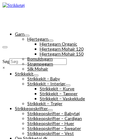
Garn
Hjertegarn
Hjertegarn Organic
Hjertegarn Mohair 120
Hjertegarn Mohair 150
Bomuldsgarn
Søg
Strømpegarn
×
Silk Mohair
Strikkekit
Strikkekit – Baby
Strikkekit – Interiør
Strikkekit – Kurve
Strikkekit – Tæpper
Strikkekit – Vaskeklude
Strikkekit – Trøjer
Strikkeopskrifter
Strikkeopskrifter – Babytøj
Strikkeopskrifter – Cardigan
Strikkeopskrifter – Huer
Strikkeopskrifter – Sweater
Strikkeopskrifter – Vest
Om Strikketoj.dk