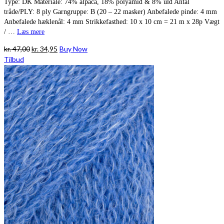
Type: DK Materiale: 74% alpaca, 18% polyamid & 8% uld Antal
tråde/PLY: 8 ply Garngruppe: B (20 – 22 masker) Anbefalede pinde: 4 mm
Anbefalede hæklenål: 4 mm Strikkefasthed: 10 x 10 cm = 21 m x 28p Vægt
/ …
Læs mere
Den
Den
kr.
47,00
kr.
34,95
Buy Now
oprindelige
aktuelle
Tilbud
pris
pris
var:
er:
kr. 47,00.
kr. 34,95.