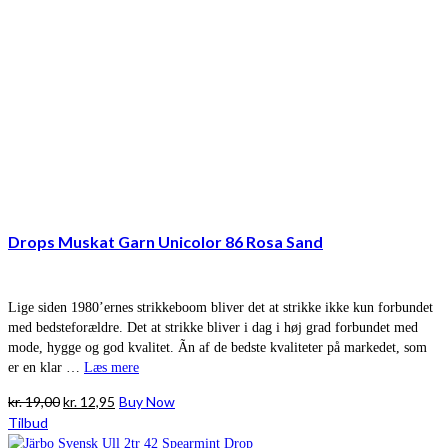
Drops Muskat Garn Unicolor 86 Rosa Sand
Lige siden 1980’ernes strikkeboom bliver det at strikke ikke kun forbundet
med bedsteforældre. Det at strikke bliver i dag i høj grad forbundet med
mode, hygge og god kvalitet. Ãn af de bedste kvaliteter på markedet, som
er en klar …
Læs mere
Den
Den
kr.
19,00
kr.
12,95
Buy Now
oprindelige
aktuelle
Tilbud
pris
pris