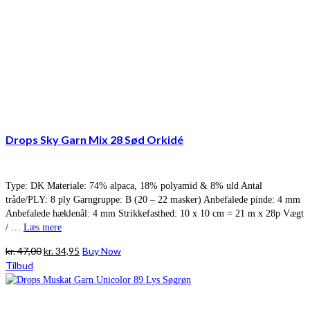
Drops Sky Garn Mix 28 Sød Orkidé
Type: DK Materiale: 74% alpaca, 18% polyamid & 8% uld Antal
tråde/PLY: 8 ply Garngruppe: B (20 – 22 masker) Anbefalede pinde: 4 mm
Anbefalede hæklenål: 4 mm Strikkefasthed: 10 x 10 cm = 21 m x 28p Vægt
/ …
Læs mere
Den
Den
kr.
47,00
kr.
34,95
Buy Now
oprindelige
aktuelle
Tilbud
pris
pris
var:
er:
kr. 47,00.
kr. 34,95.