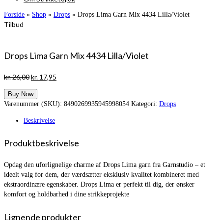
Forside
»
Shop
»
Drops
»
Drops Lima Garn Mix 4434 Lilla/Violet
Tilbud
Drops Lima Garn Mix 4434 Lilla/Violet
Den
Den
kr.
26,00
kr.
17,95
oprindelige
aktuelle
Buy Now
pris
pris
Varenummer (SKU):
8490269935945998054
Kategori:
Drops
var:
er:
kr. 26,00.
kr. 17,95.
Beskrivelse
Produktbeskrivelse
Opdag den uforlignelige charme af Drops Lima garn fra Garnstudio – et
ideelt valg for dem, der værdsætter eksklusiv kvalitet kombineret med
ekstraordinære egenskaber. Drops Lima er perfekt til dig, der ønsker
komfort og holdbarhed i dine strikkeprojekte
Lignende produkter