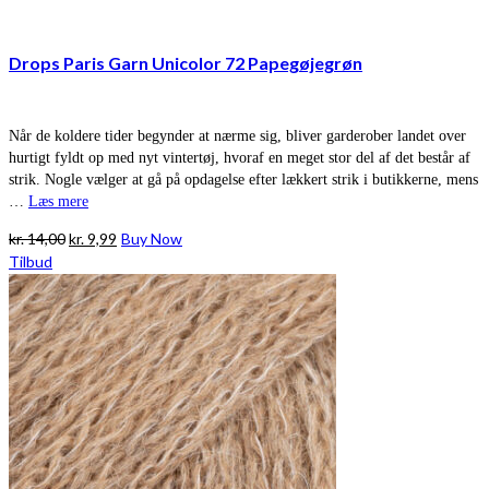
Drops Paris Garn Unicolor 72 Papegøjegrøn
Når de koldere tider begynder at nærme sig, bliver garderober landet over
hurtigt fyldt op med nyt vintertøj, hvoraf en meget stor del af det består af
strik. Nogle vælger at gå på opdagelse efter lækkert strik i butikkerne, mens
…
Læs mere
Den
Den
kr.
14,00
kr.
9,99
Buy Now
oprindelige
aktuelle
Tilbud
pris
pris
var:
er:
kr. 14,00.
kr. 9,99.