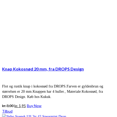
Knap Kokosnød 20 mm, fra DROPS Design
Flot og rustik knap i kokosnød fra DROPS.Farven er gyldenbrun og
størrelsen er 20 mm.Knappen har 4 huller., Materiale:Kokosnød, fra
DROPS Design. Køb hos Kukuk.
Den
Den
kr.
3,00
kr.
1,95
Buy Now
oprindelige
aktuelle
Tilbud
pris
pris