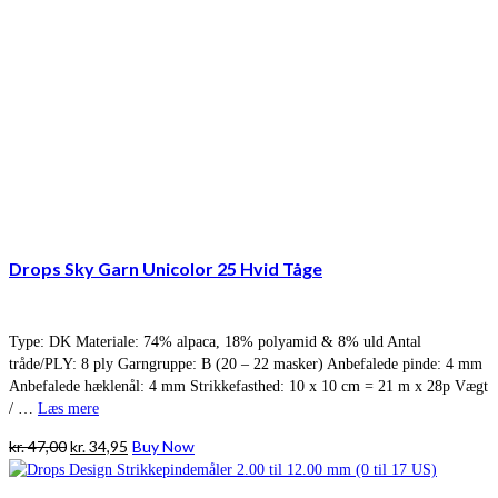
Drops Sky Garn Unicolor 25 Hvid Tåge
Type: DK Materiale: 74% alpaca, 18% polyamid & 8% uld Antal
tråde/PLY: 8 ply Garngruppe: B (20 – 22 masker) Anbefalede pinde: 4 mm
Anbefalede hæklenål: 4 mm Strikkefasthed: 10 x 10 cm = 21 m x 28p Vægt
/ …
Læs mere
Den
Den
kr.
47,00
kr.
34,95
Buy Now
oprindelige
aktuelle
pris
pris