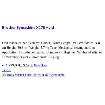
Brother Symaskine X17S Hvid
Find manualen her. Features: Colour: White Length: 39,2 cm Width: 14,8
cm Height: 30,8 cm Weight: 5,7 kg Type: Mechanical sewing machine
Application: Drop-in coil system Complexity: Beginner Number of stitches:
17 Warranty: 3 years Power cord: EU plug
Den
Den
kr.
1.299,00
kr.
976,00
Buy Now
oprindelige
aktuelle
Tilbud
pris
pris
var:
er:
kr. 1.299,00.
kr. 976,00.