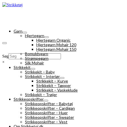
Garn
Hjertegarn
Hjertegarn Organic
Hjertegarn Mohair 120
Hjertegarn Mohair 150
Bomuldsgarn
Søg
Strømpegarn
×
Silk Mohair
Strikkekit
Strikkekit – Baby
Strikkekit – Interiør
Strikkekit – Kurve
Strikkekit – Tæpper
Strikkekit – Vaskeklude
Strikkekit – Trøjer
Strikkeopskrifter
Strikkeopskrifter – Babytøj
Strikkeopskrifter – Cardigan
Strikkeopskrifter – Huer
Strikkeopskrifter – Sweater
Strikkeopskrifter – Vest
Om Strikketoj.dk