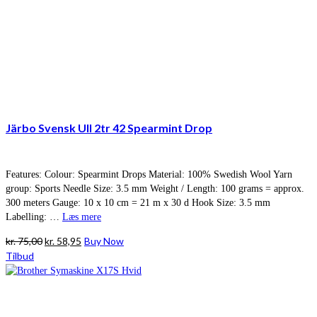
Järbo Svensk Ull 2tr 42 Spearmint Drop
Features: Colour: Spearmint Drops Material: 100% Swedish Wool Yarn
group: Sports Needle Size: 3.5 mm Weight / Length: 100 grams = approx.
300 meters Gauge: 10 x 10 cm = 21 m x 30 d Hook Size: 3.5 mm
Labelling: …
Læs mere
Den
Den
kr.
75,00
kr.
58,95
Buy Now
oprindelige
aktuelle
Tilbud
pris
pris
var:
er:
kr. 75,00.
kr. 58,95.