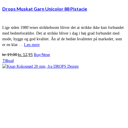
Drops Muskat Garn Unicolor 88 Pistacie
Lige siden 1980’ernes strikkeboom bliver det at strikke ikke kun forbundet
med bedsteforældre. Det at strikke bliver i dag i høj grad forbundet med
mode, hygge og god kvalitet. Ãn af de bedste kvaliteter på markedet, som
er en klar …
Læs mere
Den
Den
kr.
19,00
kr.
12,95
Buy Now
oprindelige
aktuelle
Tilbud
pris
pris
var:
er:
kr. 19,00.
kr. 12,95.