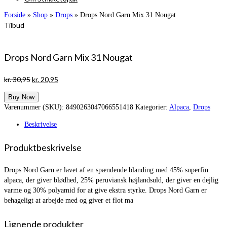
Forside
»
Shop
»
Drops
»
Drops Nord Garn Mix 31 Nougat
Tilbud
Drops Nord Garn Mix 31 Nougat
Den
Den
kr.
30,95
kr.
20,95
oprindelige
aktuelle
Buy Now
pris
pris
Varenummer (SKU):
8490263047066551418
Kategorier:
Alpaca
,
Drops
var:
er:
kr. 30,95.
kr. 20,95.
Beskrivelse
Produktbeskrivelse
Drops Nord Garn er lavet af en spændende blanding med 45% superfin
alpaca, der giver blødhed, 25% peruviansk højlandsuld, der giver en dejlig
varme og 30% polyamid for at give ekstra styrke. Drops Nord Garn er
behageligt at arbejde med og giver et flot ma
Lignende produkter