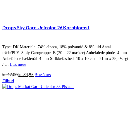
Drops Sky Garn Unicolor 26 Kornblomst
Type: DK Materiale: 74% alpaca, 18% polyamid & 8% uld Antal
tråde/PLY: 8 ply Garngruppe: B (20 – 22 masker) Anbefalede pinde: 4 mm
Anbefalede hæklenål: 4 mm Strikkefasthed: 10 x 10 cm = 21 m x 28p Vægt
/ …
Læs mere
Den
Den
kr.
47,00
kr.
34,95
Buy Now
oprindelige
aktuelle
Tilbud
pris
pris
var:
er:
kr. 47,00.
kr. 34,95.