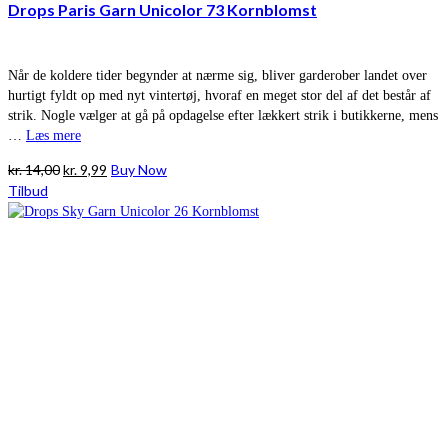
Drops Paris Garn Unicolor 73 Kornblomst
Når de koldere tider begynder at nærme sig, bliver garderober landet over
hurtigt fyldt op med nyt vintertøj, hvoraf en meget stor del af det består af
strik. Nogle vælger at gå på opdagelse efter lækkert strik i butikkerne, mens
…
Læs mere
Den
Den
kr.
14,00
kr.
9,99
Buy Now
oprindelige
aktuelle
Tilbud
pris
pris
var:
er:
kr. 14,00.
kr. 9,99.