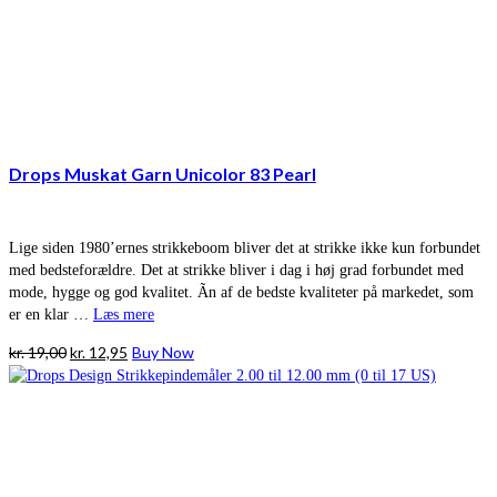
Drops Muskat Garn Unicolor 83 Pearl
Lige siden 1980’ernes strikkeboom bliver det at strikke ikke kun forbundet
med bedsteforældre. Det at strikke bliver i dag i høj grad forbundet med
mode, hygge og god kvalitet. Ãn af de bedste kvaliteter på markedet, som
er en klar …
Læs mere
Den
Den
kr.
19,00
kr.
12,95
Buy Now
oprindelige
aktuelle
pris
pris
var:
er:
kr. 19,00.
kr. 12,95.