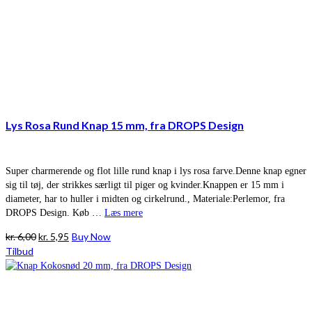
Lys Rosa Rund Knap 15 mm, fra DROPS Design
Super charmerende og flot lille rund knap i lys rosa farve.Denne knap egner
sig til tøj, der strikkes særligt til piger og kvinder.Knappen er 15 mm i
diameter, har to huller i midten og cirkelrund., Materiale:Perlemor, fra
DROPS Design. Køb …
Læs mere
Den
Den
kr.
6,00
kr.
5,95
Buy Now
oprindelige
aktuelle
Tilbud
pris
pris
var:
er:
kr. 6,00.
kr. 5,95.