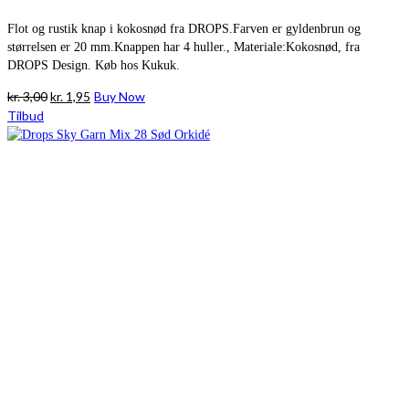
Flot og rustik knap i kokosnød fra DROPS.Farven er gyldenbrun og
størrelsen er 20 mm.Knappen har 4 huller., Materiale:Kokosnød, fra
DROPS Design. Køb hos Kukuk.
Den
Den
kr.
3,00
kr.
1,95
Buy Now
oprindelige
aktuelle
Tilbud
pris
pris
var:
er:
kr. 3,00.
kr. 1,95.