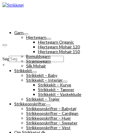
Garn
Hjertegarn
Hjertegarn Organic
Hjertegarn Mohair 120
Hjertegarn Mohair 150
Bomuldsgarn
Søg
Strømpegarn
×
Silk Mohair
Strikkekit
Strikkekit – Baby
Strikkekit – Interiør
Strikkekit – Kurve
Strikkekit – Tæpper
Strikkekit – Vaskeklude
Strikkekit – Trøjer
Strikkeopskrifter
Strikkeopskrifter – Babytøj
Strikkeopskrifter – Cardigan
Strikkeopskrifter – Huer
Strikkeopskrifter – Sweater
Strikkeopskrifter – Vest
Om Strikketoj.dk