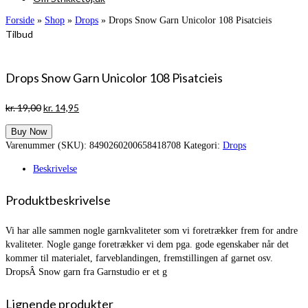
Forside
»
Shop
»
Drops
»
Drops Snow Garn Unicolor 108 Pisatcieis
Tilbud
Drops Snow Garn Unicolor 108 Pisatcieis
Den
Den
kr.
19,00
kr.
14,95
oprindelige
aktuelle
Buy Now
pris
pris
Varenummer (SKU):
8490260200658418708
Kategori:
Drops
var:
er:
kr. 19,00.
kr. 14,95.
Beskrivelse
Produktbeskrivelse
Vi har alle sammen nogle garnkvaliteter som vi foretrækker frem for andre
kvaliteter. Nogle gange foretrækker vi dem pga. gode egenskaber når det
kommer til materialet, farveblandingen, fremstillingen af garnet osv.
DropsÂ Snow garn fra Garnstudio er et g
Lignende produkter