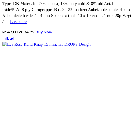
Type: DK Materiale: 74% alpaca, 18% polyamid & 8% uld Antal
tråde/PLY: 8 ply Garngruppe: B (20 – 22 masker) Anbefalede pinde: 4 mm
Anbefalede hæklenål: 4 mm Strikkefasthed: 10 x 10 cm = 21 m x 28p Vægt
/ …
Læs mere
Den
Den
kr.
47,00
kr.
34,95
Buy Now
oprindelige
aktuelle
Tilbud
pris
pris
var:
er:
kr. 47,00.
kr. 34,95.