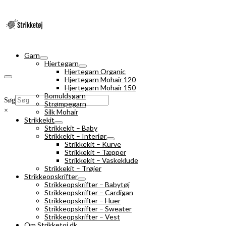
Garn
Hjertegarn
Hjertegarn Organic
Hjertegarn Mohair 120
Hjertegarn Mohair 150
Bomuldsgarn
Søg
Strømpegarn
×
Silk Mohair
Strikkekit
Strikkekit – Baby
Strikkekit – Interiør
Strikkekit – Kurve
Strikkekit – Tæpper
Strikkekit – Vaskeklude
Strikkekit – Trøjer
Strikkeopskrifter
Strikkeopskrifter – Babytøj
Strikkeopskrifter – Cardigan
Strikkeopskrifter – Huer
Strikkeopskrifter – Sweater
Strikkeopskrifter – Vest
Om Strikketoj.dk