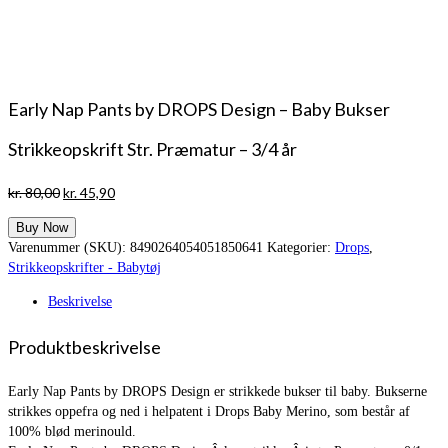
Early Nap Pants by DROPS Design – Baby Bukser
Strikkeopskrift Str. Præmatur – 3/4 år
Den
Den
kr.
80,00
kr.
45,90
oprindelige
aktuelle
Buy Now
pris
pris
Varenummer (SKU):
8490264054051850641
Kategorier:
Drops
,
var:
er:
Strikkeopskrifter - Babytøj
kr. 80,00.
kr. 45,90.
Beskrivelse
Produktbeskrivelse
Early Nap Pants by DROPS Design er strikkede bukser til baby. Bukserne
strikkes oppefra og ned i helpatent i Drops Baby Merino, som består af
100% blød merinould.