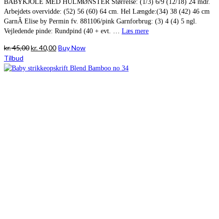
BABYKJOLE MED HULMØNSTER Størrelse: (1/3) 6/9 (12/18) 24 mdr.
Arbejdets overvidde: (52) 56 (60) 64 cm. Hel Længde:(34) 38 (42) 46 cm
GarnÂ Elise by Permin fv. 881106/pink Garnforbrug: (3) 4 (4) 5 ngl.
Vejledende pinde: Rundpind (40 + evt. …
Læs mere
Den
Den
kr.
45,00
kr.
40,00
Buy Now
oprindelige
aktuelle
Tilbud
pris
pris
var:
er:
kr. 45,00.
kr. 40,00.