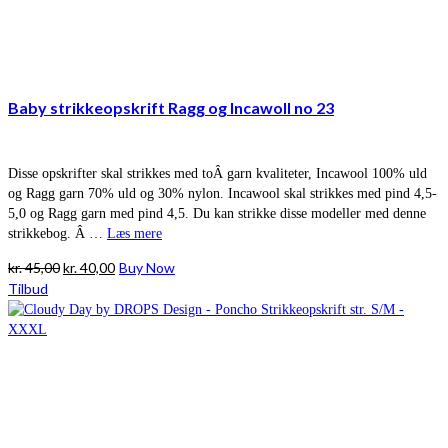
Baby strikkeopskrift Ragg og Incawoll no 23
Disse opskrifter skal strikkes med toÂ garn kvaliteter, Incawool 100% uld
og Ragg garn 70% uld og 30% nylon. Incawool skal strikkes med pind 4,5-
5,0 og Ragg garn med pind 4,5. Du kan strikke disse modeller med denne
strikkebog. Â …
Læs mere
Den
Den
kr.
45,00
kr.
40,00
Buy Now
oprindelige
aktuelle
Tilbud
pris
pris
var:
er:
kr. 45,00.
kr. 40,00.