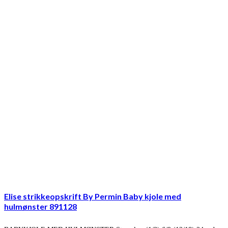
Elise strikkeopskrift By Permin Baby kjole med
hulmønster 891128