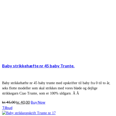
Baby strikkehæfte nr 45 baby Trunte.
Baby strikkehæfte nr 45 baby trunte med opskrifter til baby fra 0 til to år,
seks flotte modeller som skal strikkes med vores bløde og dejlige
strikkegarn Ciao Trunte, som er 100% uldgarn. Â Â
Den
Den
kr.
45,00
kr.
40,00
Buy Now
oprindelige
aktuelle
Tilbud
pris
pris