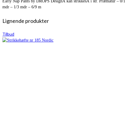
Early Nap Pants by DROPS DesignÂ kan strikkesÂ i str. Præmatur – 0/1
mdr – 1/3 mdr – 6/9 m
Lignende produkter
Tilbud