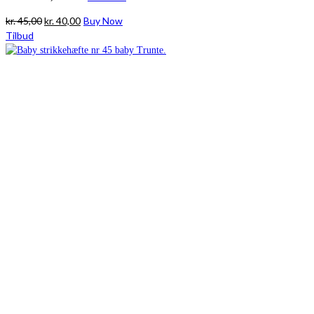
Den
Den
kr.
45,00
kr.
40,00
Buy Now
oprindelige
aktuelle
Tilbud
pris
pris
var:
er:
kr. 45,00.
kr. 40,00.