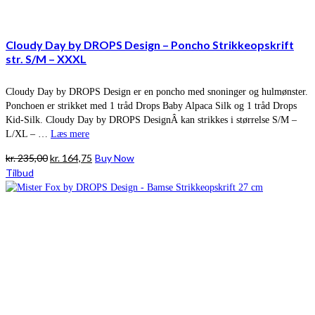
Cloudy Day by DROPS Design – Poncho Strikkeopskrift
str. S/M – XXXL
Cloudy Day by DROPS Design er en poncho med snoninger og hulmønster.
Ponchoen er strikket med 1 tråd Drops Baby Alpaca Silk og 1 tråd Drops
Kid-Silk. Cloudy Day by DROPS DesignÂ kan strikkes i størrelse S/M –
L/XL – …
Læs mere
Den
Den
kr.
235,00
kr.
164,75
Buy Now
oprindelige
aktuelle
Tilbud
pris
pris
var:
er:
kr. 235,00.
kr. 164,75.