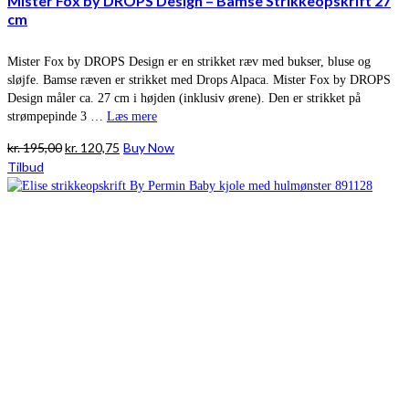
Mister Fox by DROPS Design – Bamse Strikkeopskrift 27
cm
Mister Fox by DROPS Design er en strikket ræv med bukser, bluse og
sløjfe. Bamse ræven er strikket med Drops Alpaca. Mister Fox by DROPS
Design måler ca. 27 cm i højden (inklusiv ørene). Den er strikket på
strømpepinde 3 …
Læs mere
Den
Den
kr.
195,00
kr.
120,75
Buy Now
oprindelige
aktuelle
Tilbud
pris
pris
var:
er:
kr. 195,00.
kr. 120,75.