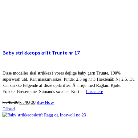
Baby strikkeopskrift Trunte nr 17
Disse modeller skal strikkes i vores dejlige baby garn Trunte, 100%
superwash uld. Kan maskinvaskes. Pinde: 2,5 og nr 3 Hæklenål: Nr 2,5. Du
kan strikke følgende af disse opskrifter. Â Trøje med Raglan. Kjole.
Frakke. Busseronne. Sømands sweater. Kort …
Læs mere
Den
Den
kr.
45,00
kr.
40,00
Buy Now
oprindelige
aktuelle
Tilbud
pris
pris
var:
er:
kr. 45,00.
kr. 40,00.