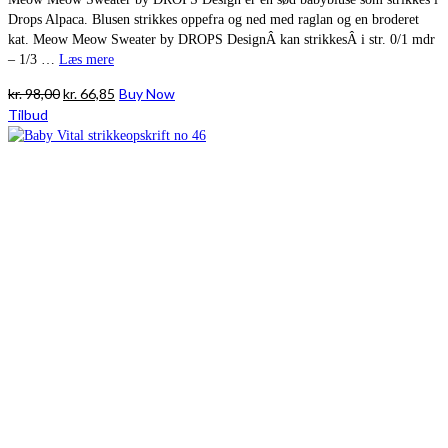
Drops Alpaca. Blusen strikkes oppefra og ned med raglan og en broderet
kat. Meow Meow Sweater by DROPS DesignÂ kan strikkesÂ i str. 0/1 mdr
– 1/3 …
Læs mere
Den
Den
kr.
98,00
kr.
66,85
Buy Now
oprindelige
aktuelle
Tilbud
pris
pris
var:
er:
kr. 98,00.
kr. 66,85.