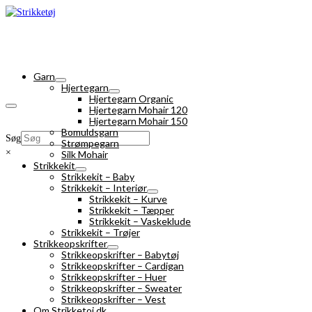
Garn
Hjertegarn
Hjertegarn Organic
Hjertegarn Mohair 120
Hjertegarn Mohair 150
Bomuldsgarn
Søg
Strømpegarn
×
Silk Mohair
Strikkekit
Strikkekit – Baby
Strikkekit – Interiør
Strikkekit – Kurve
Strikkekit – Tæpper
Strikkekit – Vaskeklude
Strikkekit – Trøjer
Strikkeopskrifter
Strikkeopskrifter – Babytøj
Strikkeopskrifter – Cardigan
Strikkeopskrifter – Huer
Strikkeopskrifter – Sweater
Strikkeopskrifter – Vest
Om Strikketoj.dk