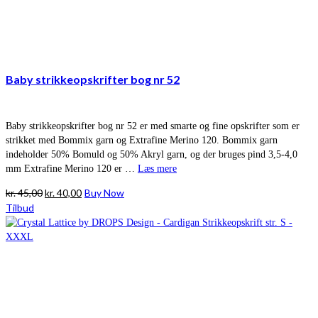
Baby strikkeopskrifter bog nr 52
Baby strikkeopskrifter bog nr 52 er med smarte og fine opskrifter som er
strikket med Bommix garn og Extrafine Merino 120. Bommix garn
indeholder 50% Bomuld og 50% Akryl garn, og der bruges pind 3,5-4,0
mm Extrafine Merino 120 er …
Læs mere
Den
Den
kr.
45,00
kr.
40,00
Buy Now
oprindelige
aktuelle
Tilbud
pris
pris
var:
er:
kr. 45,00.
kr. 40,00.