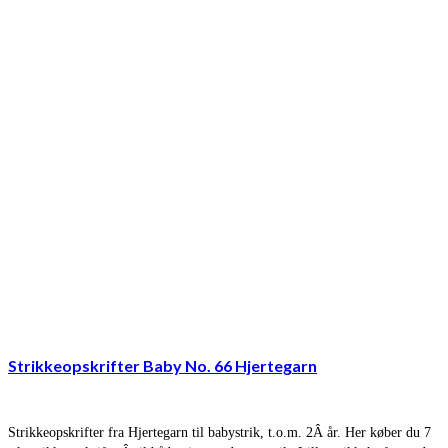
Strikkeopskrifter Baby No. 66 Hjertegarn
Strikkeopskrifter fra Hjertegarn til babystrik, t.o.m. 2Â år. Her køber du 7