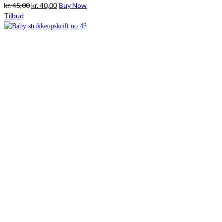
Den
Den
kr.
45,00
kr.
40,00
Buy Now
oprindelige
aktuelle
Tilbud
pris
pris
var:
er:
kr. 45,00.
kr. 40,00.