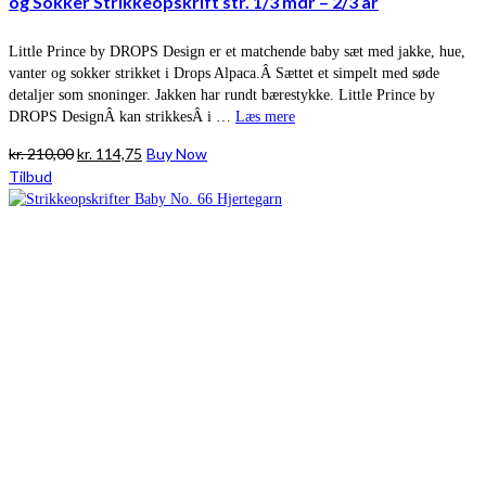
og Sokker Strikkeopskrift str. 1/3 mdr – 2/3 år
Little Prince by DROPS Design er et matchende baby sæt med jakke, hue,
vanter og sokker strikket i Drops Alpaca.Â Sættet et simpelt med søde
detaljer som snoninger. Jakken har rundt bærestykke. Little Prince by
DROPS DesignÂ kan strikkesÂ i …
Læs mere
Den
Den
kr.
210,00
kr.
114,75
Buy Now
oprindelige
aktuelle
Tilbud
pris
pris
var:
er:
kr. 210,00.
kr. 114,75.