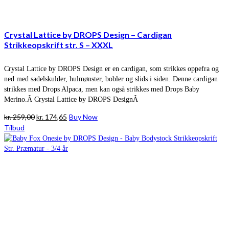
Crystal Lattice by DROPS Design – Cardigan
Strikkeopskrift str. S – XXXL
Crystal Lattice by DROPS Design er en cardigan, som strikkes oppefra og
ned med sadelskulder, hulmønster, bobler og slids i siden. Denne cardigan
strikkes med Drops Alpaca, men kan også strikkes med Drops Baby
Merino.Â Crystal Lattice by DROPS DesignÂ
Den
Den
kr.
259,00
kr.
174,65
Buy Now
oprindelige
aktuelle
Tilbud
pris
pris
var:
er:
kr. 259,00.
kr. 174,65.