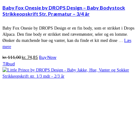
Baby Fox Onesie by DROPS Design – Baby Bodystock
Strikkeopskrift Str. Præmatur – 3/4 år
Baby Fox Onesie by DROPS Design er en fin body, som er strikket i Drops
Alpaca. Den fine body er strikket med rævemønster, seler og en lomme.
Ønsker du matchende hue og vanter, kan du finde et kit med disse …
Læs
mere
Den
Den
kr.
111,00
kr.
74,85
Buy Now
oprindelige
aktuelle
Tilbud
pris
pris
var:
er:
kr. 111,00.
kr. 74,85.