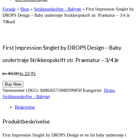
Forside
»
Shop
»
Strikkeopskrifter - Babytøj
»
First Impression Singlet by
DROPS Design – Baby undertrøje Strikkeopskrift str. Præmatur – 3/4 år
Tilbud
First Impression Singlet by DROPS Design – Baby
undertrøje Strikkeopskrift str. Præmatur – 3/4 år
Den
Den
kr.
40,00
kr.
22,95
oprindelige
aktuelle
Buy Now
pris
pris
Varenummer (SKU):
8490265719689399850
Kategorier:
Drops
,
var:
er:
Strikkeopskrifter - Babytøj
kr. 40,00.
kr. 22,95.
Beskrivelse
Produktbeskrivelse
First Impression Singlet by DROPS Design er en fin baby undertrøje i