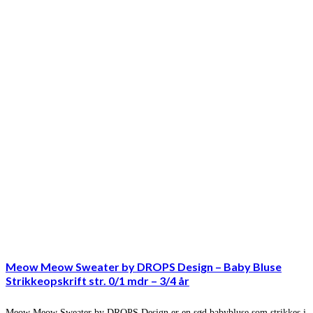
Meow Meow Sweater by DROPS Design – Baby Bluse
Strikkeopskrift str. 0/1 mdr – 3/4 år
Meow Meow Sweater by DROPS Design er en sød babybluse som strikkes i