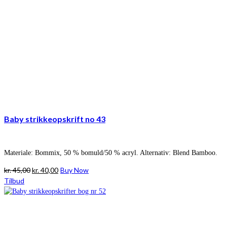
Baby strikkeopskrift no 43
Materiale: Bommix, 50 % bomuld/50 % acryl. Alternativ: Blend Bamboo.
Den
Den
kr.
45,00
kr.
40,00
Buy Now
oprindelige
aktuelle
Tilbud
pris
pris
var:
er:
kr. 45,00.
kr. 40,00.