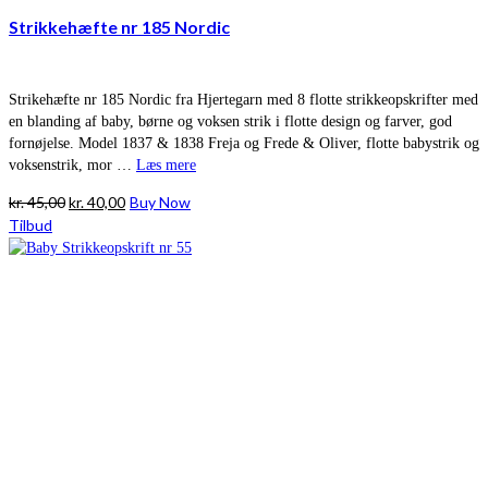
Strikkehæfte nr 185 Nordic
Strikehæfte nr 185 Nordic fra Hjertegarn med 8 flotte strikkeopskrifter med
en blanding af baby, børne og voksen strik i flotte design og farver, god
fornøjelse. Model 1837 & 1838 Freja og Frede & Oliver, flotte babystrik og
voksenstrik, mor …
Læs mere
Den
Den
kr.
45,00
kr.
40,00
Buy Now
oprindelige
aktuelle
Tilbud
pris
pris
var:
er:
kr. 45,00.
kr. 40,00.