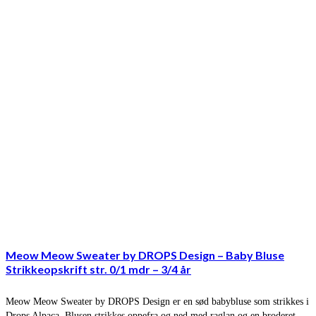
Meow Meow Sweater by DROPS Design – Baby Bluse
Strikkeopskrift str. 0/1 mdr – 3/4 år
Meow Meow Sweater by DROPS Design er en sød babybluse som strikkes i
Drops Alpaca. Blusen strikkes oppefra og ned med raglan og en broderet