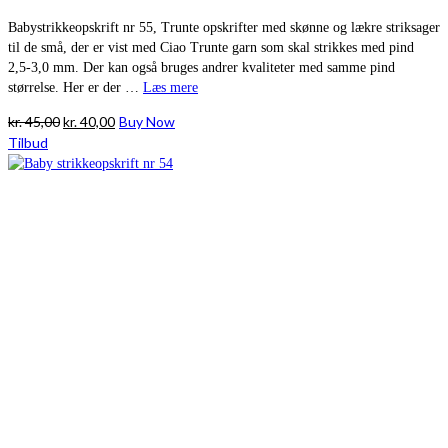
Babystrikkeopskrift nr 55, Trunte opskrifter med skønne og lækre striksager
til de små, der er vist med Ciao Trunte garn som skal strikkes med pind
2,5-3,0 mm. Der kan også bruges andrer kvaliteter med samme pind
størrelse. Her er der …
Læs mere
Den
Den
kr.
45,00
kr.
40,00
Buy Now
oprindelige
aktuelle
Tilbud
pris
pris
var:
er:
kr. 45,00.
kr. 40,00.