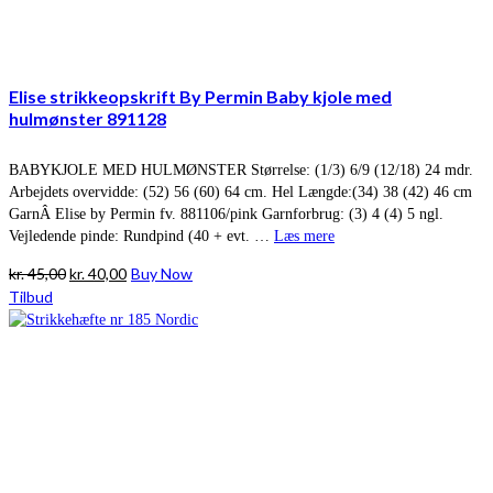
Elise strikkeopskrift By Permin Baby kjole med
hulmønster 891128
BABYKJOLE MED HULMØNSTER Størrelse: (1/3) 6/9 (12/18) 24 mdr.
Arbejdets overvidde: (52) 56 (60) 64 cm. Hel Længde:(34) 38 (42) 46 cm
GarnÂ Elise by Permin fv. 881106/pink Garnforbrug: (3) 4 (4) 5 ngl.
Vejledende pinde: Rundpind (40 + evt. …
Læs mere
Den
Den
kr.
45,00
kr.
40,00
Buy Now
oprindelige
aktuelle
Tilbud
pris
pris
var:
er:
kr. 45,00.
kr. 40,00.