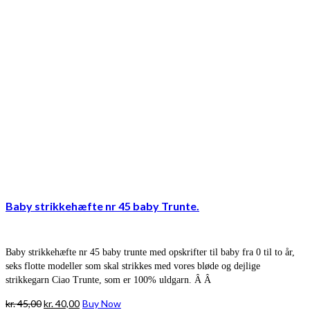
Baby strikkehæfte nr 45 baby Trunte.
Baby strikkehæfte nr 45 baby trunte med opskrifter til baby fra 0 til to år,
seks flotte modeller som skal strikkes med vores bløde og dejlige
strikkegarn Ciao Trunte, som er 100% uldgarn. Â Â
Den
Den
kr.
45,00
kr.
40,00
Buy Now