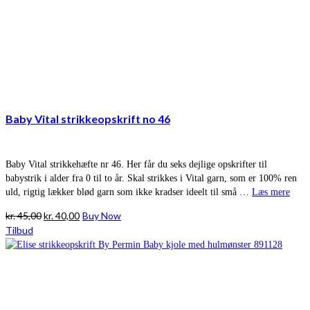
Baby Vital strikkeopskrift no 46
Baby Vital strikkehæfte nr 46. Her får du seks dejlige opskrifter til
babystrik i alder fra 0 til to år. Skal strikkes i Vital garn, som er 100% ren
uld, rigtig lækker blød garn som ikke kradser ideelt til små …
Læs mere
Den
Den
kr.
45,00
kr.
40,00
Buy Now
oprindelige
aktuelle
Tilbud
pris
pris
var:
er:
kr. 45,00.
kr. 40,00.