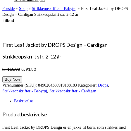
Forside
»
Shop
»
Strikkeopskrifter - Babytøj
»
First Leaf Jacket by DROPS
Design – Cardigan Strikkeopskrift str. 2-12 år
Tilbud
First Leaf Jacket by DROPS Design – Cardigan
Strikkeopskrift str. 2-12 år
Den
Den
kr.
160,00
kr.
91,80
oprindelige
aktuelle
Buy Now
pris
pris
Varenummer (SKU):
8490264380919188183
Kategorier:
Drops
,
var:
er:
Strikkeopskrifter - Babytøj
,
Strikkeopskrifter - Cardigan
kr. 160,00.
kr. 91,80.
Beskrivelse
Produktbeskrivelse
First Leaf Jacket by DROPS Design er en jakke til børn, som strikkes med