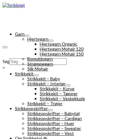
Garn
Hjertegarn
Hjertegarn Organic
Hjertegarn Mohair 120
Hjertegarn Mohair 150
Bomuldsgarn
Søg
Strømpegarn
×
Silk Mohair
Strikkekit
Strikkekit – Baby
Strikkekit – Interiør
Strikkekit – Kurve
Strikkekit – Tæpper
Strikkekit – Vaskeklude
Strikkekit – Trøjer
Strikkeopskrifter
Strikkeopskrifter – Babytøj
Strikkeopskrifter – Cardigan
Strikkeopskrifter – Huer
Strikkeopskrifter – Sweater
Strikkeopskrifter – Vest
Om Strikketoj.dk