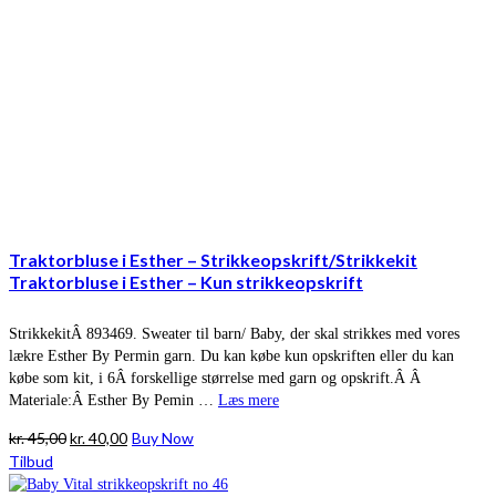
Traktorbluse i Esther – Strikkeopskrift/Strikkekit
Traktorbluse i Esther – Kun strikkeopskrift
StrikkekitÂ 893469. Sweater til barn/ Baby, der skal strikkes med vores
lækre Esther By Permin garn. Du kan købe kun opskriften eller du kan
købe som kit, i 6Â forskellige størrelse med garn og opskrift.Â Â
Materiale:Â Esther By Pemin …
Læs mere
Den
Den
kr.
45,00
kr.
40,00
Buy Now
oprindelige
aktuelle
Tilbud
pris
pris