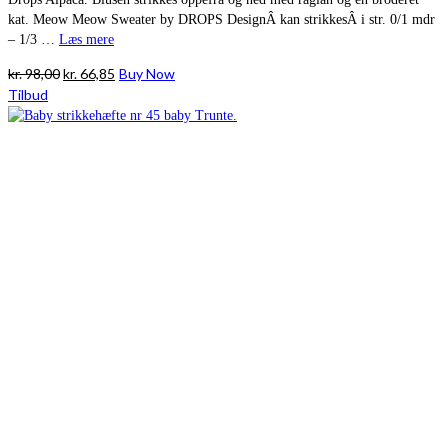
kat. Meow Meow Sweater by DROPS DesignÂ kan strikkesÂ i str. 0/1 mdr
– 1/3 …
Læs mere
Den
Den
kr.
98,00
kr.
66,85
Buy Now
oprindelige
aktuelle
Tilbud
pris
pris
var:
er:
kr. 98,00.
kr. 66,85.