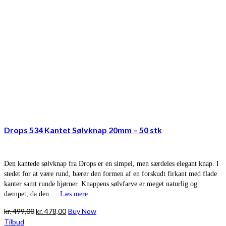
Drops 534 Kantet Sølvknap 20mm – 50 stk
Den kantede sølvknap fra Drops er en simpel, men særdeles elegant knap. I
stedet for at være rund, bærer den formen af en forskudt firkant med flade
kanter samt runde hjørner. Knappens sølvfarve er meget naturlig og
dæmpet, da den …
Læs mere
Den
Den
kr.
499,00
kr.
478,00
Buy Now
oprindelige
aktuelle
Tilbud