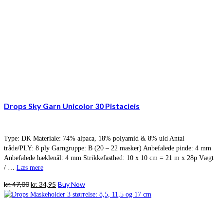
Drops Sky Garn Unicolor 30 Pistacieis
Type: DK Materiale: 74% alpaca, 18% polyamid & 8% uld Antal
tråde/PLY: 8 ply Garngruppe: B (20 – 22 masker) Anbefalede pinde: 4 mm
Anbefalede hæklenål: 4 mm Strikkefasthed: 10 x 10 cm = 21 m x 28p Vægt
/ …
Læs mere
Den
Den
kr.
47,00
kr.
34,95
Buy Now
oprindelige
aktuelle
pris
pris
var:
er: