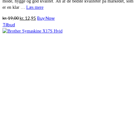
mode, hygge og god kvalitet. Ãn af de bedste kvaliteter på markedet, som
er en klar …
Læs mere
Den
Den
kr.
19,00
kr.
12,95
Buy Now
oprindelige
aktuelle
Tilbud
pris
pris
var:
er:
kr. 19,00.
kr. 12,95.