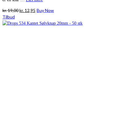
Den
Den
kr.
19,00
kr.
12,95
Buy Now
oprindelige
aktuelle
Tilbud
pris
pris
var:
er:
kr. 19,00.
kr. 12,95.