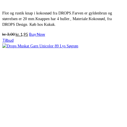
Flot og rustik knap i kokosnød fra DROPS.Farven er gyldenbrun og
størrelsen er 20 mm.Knappen har 4 huller., Materiale:Kokosnød, fra
DROPS Design. Køb hos Kukuk.
Den
Den
kr.
3,00
kr.
1,95
Buy Now
oprindelige
aktuelle
Tilbud
pris
pris
var:
er:
kr. 3,00.
kr. 1,95.