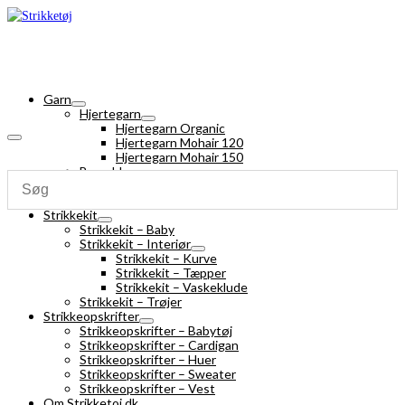
Garn
Hjertegarn
Hjertegarn Organic
Hjertegarn Mohair 120
Hjertegarn Mohair 150
Bomuldsgarn
Strømpegarn
Silk Mohair
Strikkekit
Strikkekit – Baby
Strikkekit – Interiør
Strikkekit – Kurve
Strikkekit – Tæpper
Strikkekit – Vaskeklude
Strikkekit – Trøjer
Strikkeopskrifter
Strikkeopskrifter – Babytøj
Strikkeopskrifter – Cardigan
Strikkeopskrifter – Huer
Strikkeopskrifter – Sweater
Strikkeopskrifter – Vest
Om Strikketoj.dk