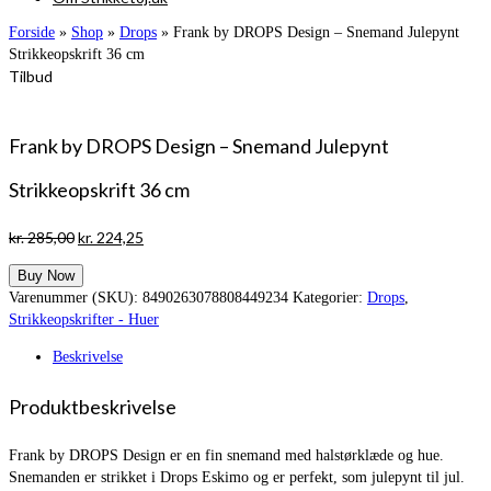
Forside
»
Shop
»
Drops
»
Frank by DROPS Design – Snemand Julepynt
Strikkeopskrift 36 cm
Tilbud
Frank by DROPS Design – Snemand Julepynt
Strikkeopskrift 36 cm
Den
Den
kr.
285,00
kr.
224,25
oprindelige
aktuelle
Buy Now
pris
pris
Varenummer (SKU):
8490263078808449234
Kategorier:
Drops
,
var:
er:
Strikkeopskrifter - Huer
kr. 285,00.
kr. 224,25.
Beskrivelse
Produktbeskrivelse
Frank by DROPS Design er en fin snemand med halstørklæde og hue.
Snemanden er strikket i Drops Eskimo og er perfekt, som julepynt til jul.