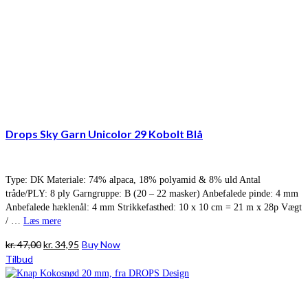
Drops Sky Garn Unicolor 29 Kobolt Blå
Type: DK Materiale: 74% alpaca, 18% polyamid & 8% uld Antal
tråde/PLY: 8 ply Garngruppe: B (20 – 22 masker) Anbefalede pinde: 4 mm
Anbefalede hæklenål: 4 mm Strikkefasthed: 10 x 10 cm = 21 m x 28p Vægt
/ …
Læs mere
Den
Den
kr.
47,00
kr.
34,95
Buy Now
oprindelige
aktuelle
Tilbud
pris
pris
var:
er:
kr. 47,00.
kr. 34,95.