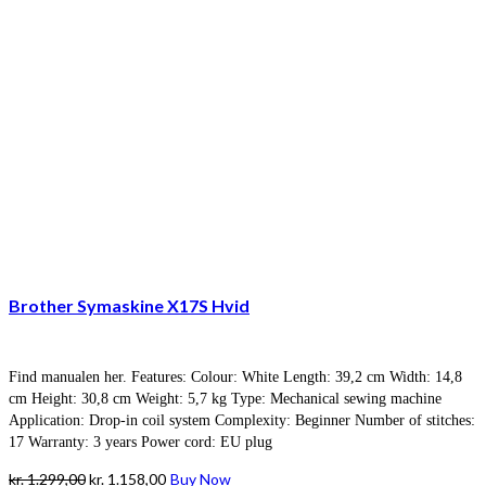
Brother Symaskine X17S Hvid
Find manualen her. Features: Colour: White Length: 39,2 cm Width: 14,8
cm Height: 30,8 cm Weight: 5,7 kg Type: Mechanical sewing machine
Application: Drop-in coil system Complexity: Beginner Number of stitches:
17 Warranty: 3 years Power cord: EU plug
Den
Den
kr.
1.299,00
kr.
1.158,00
Buy Now