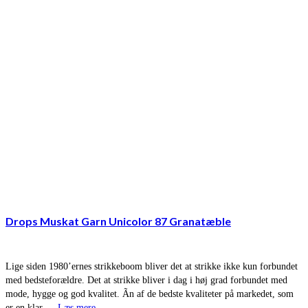
Drops Muskat Garn Unicolor 87 Granatæble
Lige siden 1980’ernes strikkeboom bliver det at strikke ikke kun forbundet
med bedsteforældre. Det at strikke bliver i dag i høj grad forbundet med
mode, hygge og god kvalitet. Ãn af de bedste kvaliteter på markedet, som
er en klar …
Læs mere