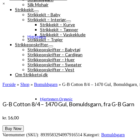
×
Silk Mohair
Strikkekit
Strikkekit – Baby
Strikkekit – Interiør
Strikkekit – Kurve
Strikkekit – Tæpper
Strikkekit – Vaskeklude
Hjertegarn
Strikkekit – Trøjer
Strikkeopskrifter
Strikkeopskrifter – Babytøj
Strikkeopskrifter – Cardigan
Strikkeopskrifter – Huer
Strikkeopskrifter – Sweater
Strikkeopskrifter – Vest
Om Strikketoj.dk
Forside
»
Shop
»
Bomuldsgarn
»
G-B Cotton 8/4 – 1470 Gul, Bomuldsgarn, 
Hjertegarn Organic
G-B Cotton 8/4 – 1470 Gul, Bomuldsgarn, fra G-B Garn
kr.
16,00
Buy Now
Varenummer (SKU):
8939583294997916514
Kategori:
Bomuldsgarn