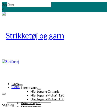
Søg
×
Garn
Garn
Hjertegarn
Hjertegarn Organic
Hjertegarn Mohair 120
Hjertegarn Mohair 150
Bomuldsgarn
Søg
Strømpegarn