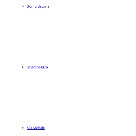
Bomuldsgarn
Strømpegarn
Silk Mohair