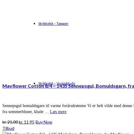
Strikkekit – Tæpper
Strikkekit – Vaskeklude
Mayflower Cotton 8/4 – 1435 Sennepsgul, Bomuldsgarn, fr
Sennepsgul bomuldsgarn til varme forårsdrømme Vi er helt vilde med denne Ma
fra sommerbluser, klude …
Læs mere
Den
Den
kr.
21,00
kr.
11,95
Buy Now
oprindelige
aktuelle
Tilbud
pris
pris