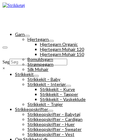
Garn
Hjertegarn
Hjertegarn Organic
Hjertegarn Mohair 120
Hjertegarn Mohair 150
Bomuldsgarn
Søg
Strømpegarn
×
Silk Mohair
Strikkekit
Strikkekit – Baby
Strikkekit – Interiør
Strikkekit – Kurve
Strikkekit – Tæpper
Strikkekit – Vaskeklude
Strikkekit – Trøjer
Strikkeopskrifter
Strikkeopskrifter – Babytøj
Strikkeopskrifter – Cardigan
Strikkeopskrifter – Huer
Strikkeopskrifter – Sweater
Strikkeopskrifter – Vest
Om Strikketoj.dk