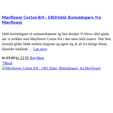
Mayflower Cotton 8/4 – 1450 Isblå, Bomuldsgarn, fra
Mayflower
Isblå bomuldsgarn til sommerdrømme og fine detaljer Vi bliver altid glade,
når vi strikker med Mayflower Cotton 8/4 i den sarte isblå nuance. Den lette
bomuld glider blødt mellem fingrene og egner sig til alt fra luftige bluser,
klassiske karklude …
Læs mere
Den
Den
kr.
21,00
kr.
11,95
Buy Now
oprindelige
aktuelle
Tilbud
pris
pris
var:
er:
kr. 21,00.
kr. 11,95.