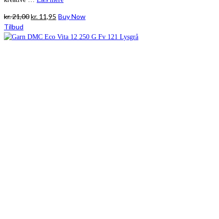
Den
Den
kr.
21,00
kr.
11,95
Buy Now
oprindelige
aktuelle
Tilbud
pris
pris
var:
er:
kr. 21,00.
kr. 11,95.