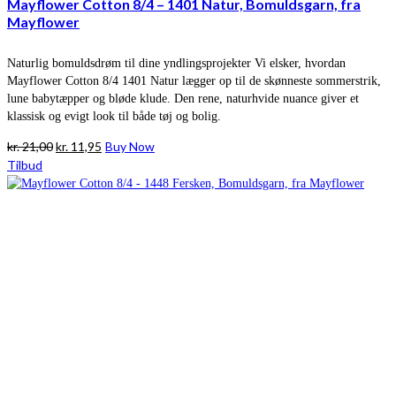
Mayflower Cotton 8/4 – 1401 Natur, Bomuldsgarn, fra
Mayflower
Naturlig bomuldsdrøm til dine yndlingsprojekter Vi elsker, hvordan
Mayflower Cotton 8/4 1401 Natur lægger op til de skønneste sommerstrik,
lune babytæpper og bløde klude. Den rene, naturhvide nuance giver et
klassisk og evigt look til både tøj og bolig.
Den
Den
kr.
21,00
kr.
11,95
Buy Now
oprindelige
aktuelle
Tilbud
pris
pris
var:
er:
kr. 21,00.
kr. 11,95.