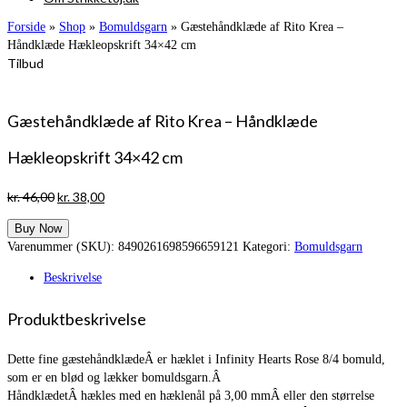
Forside
»
Shop
»
Bomuldsgarn
»
Gæstehåndklæde af Rito Krea –
Håndklæde Hækleopskrift 34×42 cm
Tilbud
Gæstehåndklæde af Rito Krea – Håndklæde
Hækleopskrift 34×42 cm
Den
Den
kr.
46,00
kr.
38,00
oprindelige
aktuelle
Buy Now
pris
pris
Varenummer (SKU):
8490261698596659121
Kategori:
Bomuldsgarn
var:
er:
kr. 46,00.
kr. 38,00.
Beskrivelse
Produktbeskrivelse
Dette fine gæstehåndklædeÂ er hæklet i Infinity Hearts Rose 8/4 bomuld,
som er en blød og lækker bomuldsgarn.Â
HåndklædetÂ hækles med en hæklenål på 3,00 mmÂ eller den størrelse