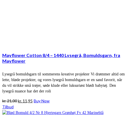
Mayflower Cotton 8/4 – 1440 Lysegrå, Bomuldsgarn, fra
Mayflower
Lysegrå bomuldsgarn til sommerens kreative projekter Vi drømmer altid om
lette, bløde projekter, og vores lysegrå bomuldsgarn er en sand favorit, når
du vil strikke små trøjer, søde klude eller luksuriøst blødt babytøj. Den
lysegrå nuance har det der roli
Den
Den
kr.
21,00
kr.
11,95
Buy Now
oprindelige
aktuelle
Tilbud
pris
pris
var:
er:
kr. 21,00.
kr. 11,95.