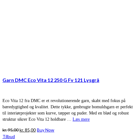
Garn DMC Eco Vita 12 250 G Fv 121 Lysgrå
Eco Vita 12 fra DMC er et revolutionerende garn, skabt med fokus på
bæredygtighed og kvalitet. Dette tykke, genbrugte bomuldsgarn er perfekt
til interiørprojekter som kurve, tæpper og puder. Med en blød og robust
struktur sikrer Eco Vita 12 holdbare …
Læs mere
Den
Den
kr.
95,00
kr.
85,00
Buy Now
oprindelige
aktuelle
Tilbud