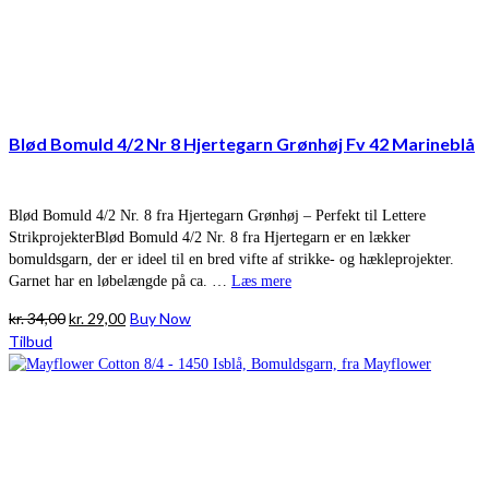
Blød Bomuld 4/2 Nr 8 Hjertegarn Grønhøj Fv 42 Marineblå
Blød Bomuld 4/2 Nr. 8 fra Hjertegarn Grønhøj – Perfekt til Lettere
StrikprojekterBlød Bomuld 4/2 Nr. 8 fra Hjertegarn er en lækker
bomuldsgarn, der er ideel til en bred vifte af strikke- og hækleprojekter.
Garnet har en løbelængde på ca. …
Læs mere
Den
Den
kr.
34,00
kr.
29,00
Buy Now
oprindelige
aktuelle
Tilbud
pris
pris
var:
er:
kr. 34,00.
kr. 29,00.