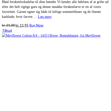
Blød ferskenforkælelse til dine hænder Vi kender alle følelsen af at gribe ud
efter det helt rigtige garn og denne smukke ferskenfarve er en af vores
favoritter. Garnet egner sig både til luftige sommerbluser og de fineste
karklude, hvor farven …
Læs mere
Den
Den
kr.
21,00
kr.
11,95
Buy Now
oprindelige
aktuelle
Tilbud
pris
pris
var:
er:
kr. 21,00.
kr. 11,95.