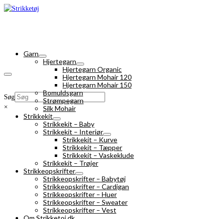
Garn
Hjertegarn
Hjertegarn Organic
Hjertegarn Mohair 120
Hjertegarn Mohair 150
Bomuldsgarn
Søg
Strømpegarn
×
Silk Mohair
Strikkekit
Strikkekit – Baby
Strikkekit – Interiør
Strikkekit – Kurve
Strikkekit – Tæpper
Strikkekit – Vaskeklude
Strikkekit – Trøjer
Strikkeopskrifter
Strikkeopskrifter – Babytøj
Strikkeopskrifter – Cardigan
Strikkeopskrifter – Huer
Strikkeopskrifter – Sweater
Strikkeopskrifter – Vest
Om Strikketoj.dk