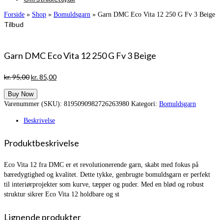
Forside
»
Shop
»
Bomuldsgarn
»
Garn DMC Eco Vita 12 250 G Fv 3 Beige
Tilbud
Garn DMC Eco Vita 12 250 G Fv 3 Beige
Den
Den
kr.
95,00
kr.
85,00
oprindelige
aktuelle
Buy Now
pris
pris
Varenummer (SKU):
8195090982726263980
Kategori:
Bomuldsgarn
var:
er:
kr. 95,00.
kr. 85,00.
Beskrivelse
Produktbeskrivelse
Eco Vita 12 fra DMC er et revolutionerende garn, skabt med fokus på
bæredygtighed og kvalitet. Dette tykke, genbrugte bomuldsgarn er perfekt
til interiørprojekter som kurve, tæpper og puder. Med en blød og robust
struktur sikrer Eco Vita 12 holdbare og st
Lignende produkter