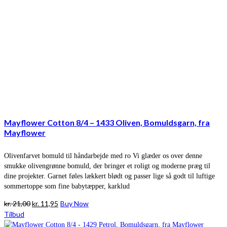
Mayflower Cotton 8/4 – 1433 Oliven, Bomuldsgarn, fra
Mayflower
Olivenfarvet bomuld til håndarbejde med ro Vi glæder os over denne
smukke olivengrønne bomuld, der bringer et roligt og moderne præg til
dine projekter. Garnet føles lækkert blødt og passer lige så godt til luftige
sommertoppe som fine babytæpper, karklud
Den
Den
kr.
21,00
kr.
11,95
Buy Now
oprindelige
aktuelle
Tilbud
pris
pris