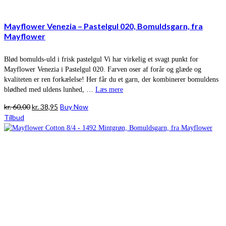
Mayflower Venezia – Pastelgul 020, Bomuldsgarn, fra
Mayflower
Blød bomulds-uld i frisk pastelgul Vi har virkelig et svagt punkt for
Mayflower Venezia i Pastelgul 020. Farven oser af forår og glæde og
kvaliteten er ren forkælelse! Her får du et garn, der kombinerer bomuldens
blødhed med uldens lunhed, …
Læs mere
Den
Den
kr.
60,00
kr.
38,95
Buy Now
oprindelige
aktuelle
Tilbud
pris
pris
var:
er:
kr. 60,00.
kr. 38,95.