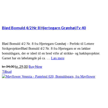
Blød Bomuld 4/2 Nr 8 Hjertegarn Grønhøj Fv 40
Blød Bomuld 4/2 Nr. 8 fra Hjertegarn Grønhøj – Perfekt til Lettere
StrikprojekterBlød Bomuld 4/2 Nr. 8 fra Hjertegarn er en lækker
bomuldsgarn, der er ideel til en bred vifte af strikke- og hækleprojekter.
Garnet har en løbelængde på ca. …
Læs mere
Den
Den
kr.
34,00
kr.
29,00
Buy Now
oprindelige
aktuelle
Tilbud
pris
pris
var:
er:
kr. 34,00.
kr. 29,00.