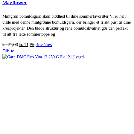
Mayflower
Mintgrøn bomuldsgarn skøn blødhed til dine sommerfavoritter Vi er helt
vilde med denne mintgrønne bomuldsgarn, der bringer et friskt pust til dine
kreaprojekter. Den bløde struktur og rene bomuldskvalitet gør den perfekt
til alt fra lette sommertoppe og
Den
Den
kr.
21,00
kr.
11,95
Buy Now
oprindelige
aktuelle
Tilbud
pris
pris
var:
er:
kr. 21,00.
kr. 11,95.