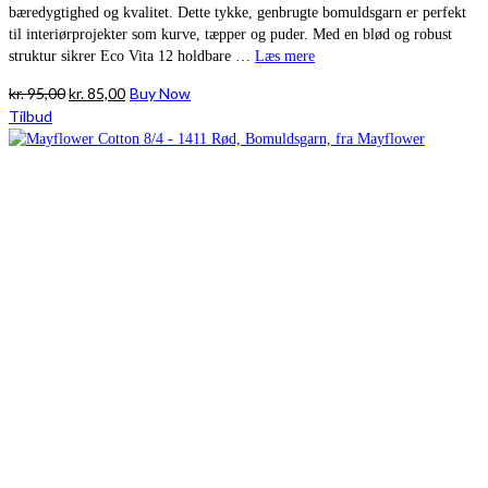
bæredygtighed og kvalitet. Dette tykke, genbrugte bomuldsgarn er perfekt
til interiørprojekter som kurve, tæpper og puder. Med en blød og robust
struktur sikrer Eco Vita 12 holdbare …
Læs mere
Den
Den
kr.
95,00
kr.
85,00
Buy Now
oprindelige
aktuelle
Tilbud
pris
pris
var:
er:
kr. 95,00.
kr. 85,00.