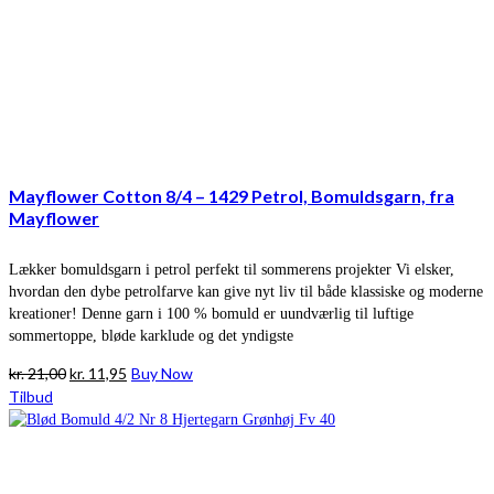
Mayflower Cotton 8/4 – 1429 Petrol, Bomuldsgarn, fra
Mayflower
Lækker bomuldsgarn i petrol perfekt til sommerens projekter Vi elsker,
hvordan den dybe petrolfarve kan give nyt liv til både klassiske og moderne
kreationer! Denne garn i 100 % bomuld er uundværlig til luftige
sommertoppe, bløde karklude og det yndigste
Den
Den
kr.
21,00
kr.
11,95
Buy Now
oprindelige
aktuelle
Tilbud
pris
pris
var:
er:
kr. 21,00.
kr. 11,95.