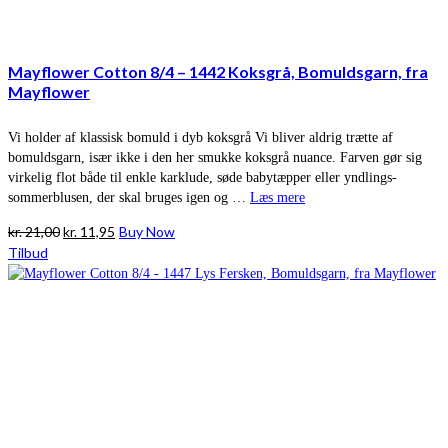
Mayflower Cotton 8/4 – 1442 Koksgrå, Bomuldsgarn, fra
Mayflower
Vi holder af klassisk bomuld i dyb koksgrå Vi bliver aldrig trætte af
bomuldsgarn, især ikke i den her smukke koksgrå nuance. Farven gør sig
virkelig flot både til enkle karklude, søde babytæpper eller yndlings-
sommerblusen, der skal bruges igen og …
Læs mere
Den
Den
kr.
21,00
kr.
11,95
Buy Now
oprindelige
aktuelle
Tilbud
pris
pris
var:
er:
kr. 21,00.
kr. 11,95.