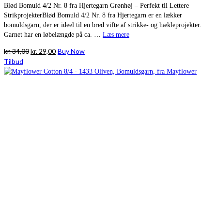
Blød Bomuld 4/2 Nr. 8 fra Hjertegarn Grønhøj – Perfekt til Lettere
StrikprojekterBlød Bomuld 4/2 Nr. 8 fra Hjertegarn er en lækker
bomuldsgarn, der er ideel til en bred vifte af strikke- og hækleprojekter.
Garnet har en løbelængde på ca. …
Læs mere
Den
Den
kr.
34,00
kr.
29,00
Buy Now
oprindelige
aktuelle
Tilbud
pris
pris
var:
er:
kr. 34,00.
kr. 29,00.