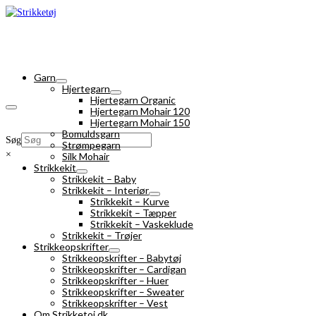
Garn
Hjertegarn
Hjertegarn Organic
Hjertegarn Mohair 120
Hjertegarn Mohair 150
Bomuldsgarn
Søg
Strømpegarn
×
Silk Mohair
Strikkekit
Strikkekit – Baby
Strikkekit – Interiør
Strikkekit – Kurve
Strikkekit – Tæpper
Strikkekit – Vaskeklude
Strikkekit – Trøjer
Strikkeopskrifter
Strikkeopskrifter – Babytøj
Strikkeopskrifter – Cardigan
Strikkeopskrifter – Huer
Strikkeopskrifter – Sweater
Strikkeopskrifter – Vest
Om Strikketoj.dk