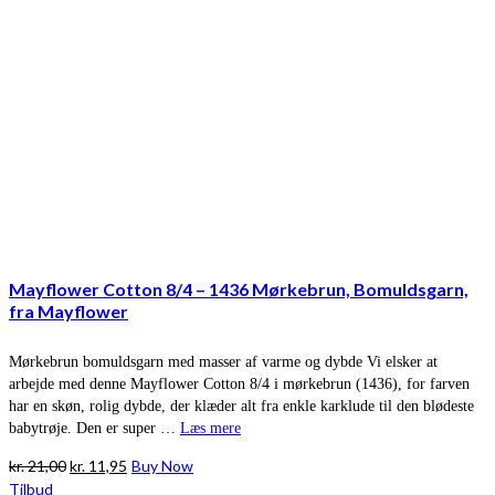
Mayflower Cotton 8/4 – 1436 Mørkebrun, Bomuldsgarn,
fra Mayflower
Mørkebrun bomuldsgarn med masser af varme og dybde Vi elsker at
arbejde med denne Mayflower Cotton 8/4 i mørkebrun (1436), for farven
har en skøn, rolig dybde, der klæder alt fra enkle karklude til den blødeste
babytrøje. Den er super …
Læs mere
Den
Den
kr.
21,00
kr.
11,95
Buy Now
oprindelige
aktuelle
Tilbud