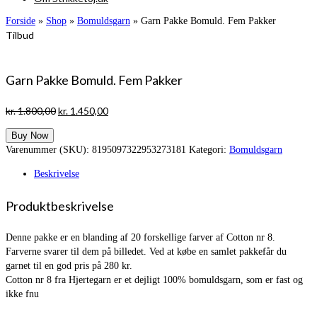
Forside
»
Shop
»
Bomuldsgarn
»
Garn Pakke Bomuld. Fem Pakker
Tilbud
Garn Pakke Bomuld. Fem Pakker
Den
Den
kr.
1.800,00
kr.
1.450,00
oprindelige
aktuelle
Buy Now
pris
pris
Varenummer (SKU):
8195097322953273181
Kategori:
Bomuldsgarn
var:
er:
kr. 1.800,00.
kr. 1.450,00.
Beskrivelse
Produktbeskrivelse
Denne pakke er en blanding af 20 forskellige farver af Cotton nr 8.
Farverne svarer til dem på billedet. Ved at købe en samlet pakkefår du
garnet til en god pris på 280 kr.
Cotton nr 8 fra Hjertegarn er et dejligt 100% bomuldsgarn, som er fast og
ikke fnu