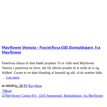
Mayflower Venezia – Pastel Rosa 030, Bomuldsgarn, fra
Mayflower
Pastelrosa luksus til dine bløde projekter Vi er vilde med Mayflower
Venezia i pastelrosa en farve, der får ethvert projekt til at stråle af ro og
blidhed. Garnet er en skøn blanding af bomuld og uld, så du mærker både
…
Læs mere
Den
Den
kr.
60,00
kr.
38,95
Buy Now
oprindelige
aktuelle
Tilbud
pris
pris
var:
er:
kr. 60,00.
kr. 38,95.