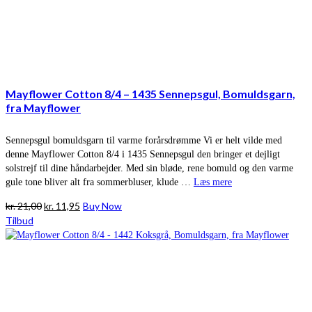
Mayflower Cotton 8/4 – 1435 Sennepsgul, Bomuldsgarn,
fra Mayflower
Sennepsgul bomuldsgarn til varme forårsdrømme Vi er helt vilde med
denne Mayflower Cotton 8/4 i 1435 Sennepsgul den bringer et dejligt
solstrejf til dine håndarbejder. Med sin bløde, rene bomuld og den varme
gule tone bliver alt fra sommerbluser, klude …
Læs mere
Den
Den
kr.
21,00
kr.
11,95
Buy Now
oprindelige
aktuelle
Tilbud
pris
pris
var:
er:
kr. 21,00.
kr. 11,95.