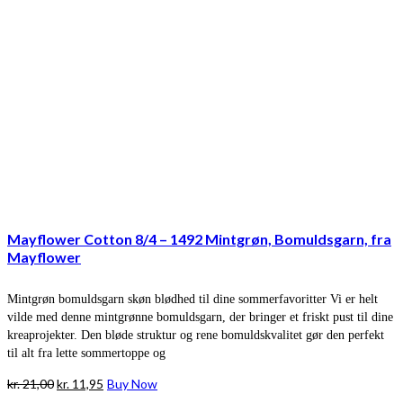
Mayflower Cotton 8/4 – 1492 Mintgrøn, Bomuldsgarn, fra
Mayflower
Mintgrøn bomuldsgarn skøn blødhed til dine sommerfavoritter Vi er helt
vilde med denne mintgrønne bomuldsgarn, der bringer et friskt pust til dine
kreaprojekter. Den bløde struktur og rene bomuldskvalitet gør den perfekt
til alt fra lette sommertoppe og
Den
Den
kr.
21,00
kr.
11,95
Buy Now
oprindelige
aktuelle