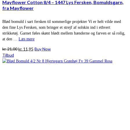
Mayflower Cotton 8/4 – 1447 Lys Fersken, Bomuldsgarn,
fra Mayflower
Blød bomuld i sart fersken til sommerlige projekter Vi er helt vilde med
den fine Lys Fersken, som bringer et strejf af solskin ind i ethvert
strikketøj. Garnet føles skønt blødt mellem hænderne og farven er så rolig,
at den …
Læs mere
Den
Den
kr.
21,00
kr.
11,95
Buy Now
oprindelige
aktuelle
Tilbud
pris
pris
var:
er:
kr. 21,00.
kr. 11,95.