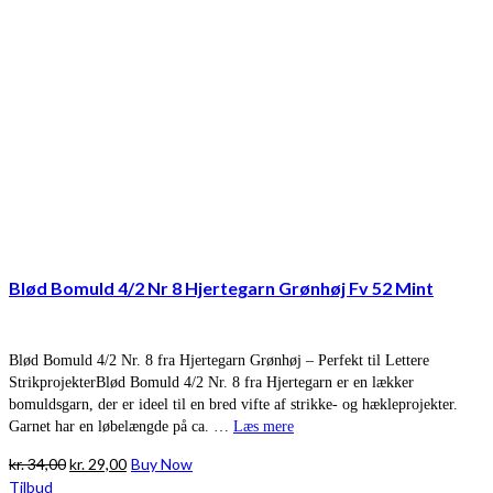
Blød Bomuld 4/2 Nr 8 Hjertegarn Grønhøj Fv 52 Mint
Blød Bomuld 4/2 Nr. 8 fra Hjertegarn Grønhøj – Perfekt til Lettere
StrikprojekterBlød Bomuld 4/2 Nr. 8 fra Hjertegarn er en lækker
bomuldsgarn, der er ideel til en bred vifte af strikke- og hækleprojekter.
Garnet har en løbelængde på ca. …
Læs mere
Den
Den
kr.
34,00
kr.
29,00
Buy Now
oprindelige
aktuelle
Tilbud