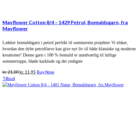
Mayflower Cotton 8/4 – 1429 Petrol, Bomuldsgarn, fra
Mayflower
Lækker bomuldsgarn i petrol perfekt til sommerens projekter Vi elsker,
hvordan den dybe petrolfarve kan give nyt liv til både klassiske og moderne
kreationer! Denne garn i 100 % bomuld er uundværlig til luftige
sommertoppe, bløde karklude og det yndigste
Den
Den
kr.
21,00
kr.
11,95
Buy Now
oprindelige
aktuelle
Tilbud
pris
pris
var:
er:
kr. 21,00.
kr. 11,95.