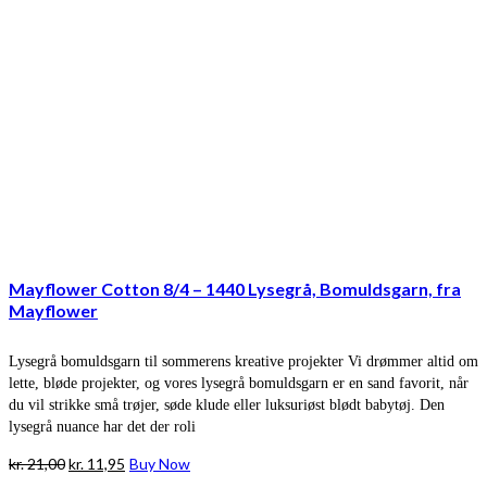
Mayflower Cotton 8/4 – 1440 Lysegrå, Bomuldsgarn, fra
Mayflower
Lysegrå bomuldsgarn til sommerens kreative projekter Vi drømmer altid om
lette, bløde projekter, og vores lysegrå bomuldsgarn er en sand favorit, når
du vil strikke små trøjer, søde klude eller luksuriøst blødt babytøj. Den
lysegrå nuance har det der roli
Den
Den
kr.
21,00
kr.
11,95
Buy Now
oprindelige
aktuelle