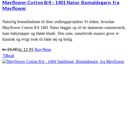
Mayflower Cotton 8/4 – 1401 Natur, Bomuldsgarn, fra
Mayflower
Naturlig bomuldsdrøm til dine yndlingsprojekter Vi elsker, hvordan
Mayflower Cotton 8/4 1401 Natur lægger op til de skønneste sommerstrik,
lune babytæpper og bløde klude. Den rene, naturhvide nuance giver et
klassisk og evigt look til både tøj og bolig.
Den
Den
kr.
21,00
kr.
11,95
Buy Now
oprindelige
aktuelle
Tilbud
pris
pris
var:
er:
kr. 21,00.
kr. 11,95.