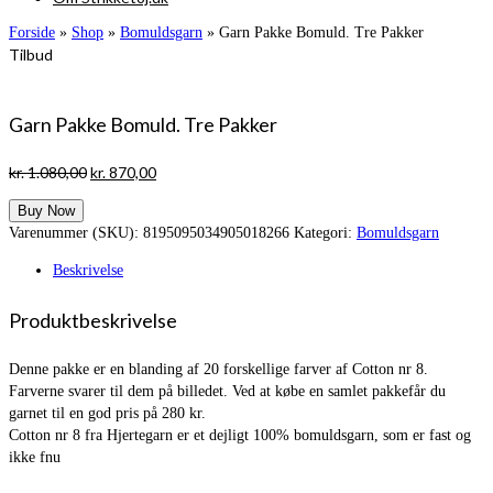
Forside
»
Shop
»
Bomuldsgarn
»
Garn Pakke Bomuld. Tre Pakker
Tilbud
Garn Pakke Bomuld. Tre Pakker
Den
Den
kr.
1.080,00
kr.
870,00
oprindelige
aktuelle
Buy Now
pris
pris
Varenummer (SKU):
8195095034905018266
Kategori:
Bomuldsgarn
var:
er:
kr. 1.080,00.
kr. 870,00.
Beskrivelse
Produktbeskrivelse
Denne pakke er en blanding af 20 forskellige farver af Cotton nr 8.
Farverne svarer til dem på billedet. Ved at købe en samlet pakkefår du
garnet til en god pris på 280 kr.
Cotton nr 8 fra Hjertegarn er et dejligt 100% bomuldsgarn, som er fast og
ikke fnu