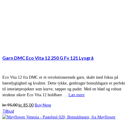
Garn DMC Eco Vita 12 250 G Fv 121 Lysgrå
Eco Vita 12 fra DMC er et revolutionerende garn, skabt med fokus på
bæredygtighed og kvalitet. Dette tykke, genbrugte bomuldsgarn er perfekt
til interiørprojekter som kurve, tæpper og puder. Med en blød og robust
struktur sikrer Eco Vita 12 holdbare …
Læs mere
Den
Den
kr.
95,00
kr.
85,00
Buy Now
oprindelige
aktuelle
Tilbud
pris
pris
var:
er:
kr. 95,00.
kr. 85,00.