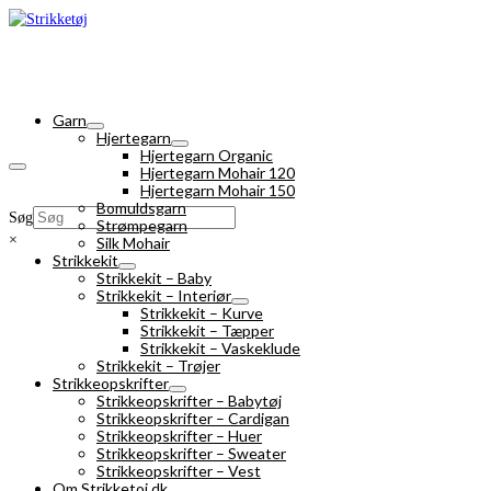
Garn
Hjertegarn
Hjertegarn Organic
Hjertegarn Mohair 120
Hjertegarn Mohair 150
Bomuldsgarn
Søg
Strømpegarn
×
Silk Mohair
Strikkekit
Strikkekit – Baby
Strikkekit – Interiør
Strikkekit – Kurve
Strikkekit – Tæpper
Strikkekit – Vaskeklude
Strikkekit – Trøjer
Strikkeopskrifter
Strikkeopskrifter – Babytøj
Strikkeopskrifter – Cardigan
Strikkeopskrifter – Huer
Strikkeopskrifter – Sweater
Strikkeopskrifter – Vest
Om Strikketoj.dk