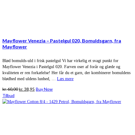
Mayflower Venezia – Pastelgul 020, Bomuldsgarn, fra
Mayflower
Blød bomulds-uld i frisk pastelgul Vi har virkelig et svagt punkt for
Mayflower Venezia i Pastelgul 020. Farven oser af forår og glæde og
kvaliteten er ren forkælelse! Her får du et garn, der kombinerer bomuldens
blødhed med uldens lunhed, …
Læs mere
Den
Den
kr.
60,00
kr.
38,95
Buy Now
oprindelige
aktuelle
Tilbud
pris
pris
var:
er:
kr. 60,00.
kr. 38,95.