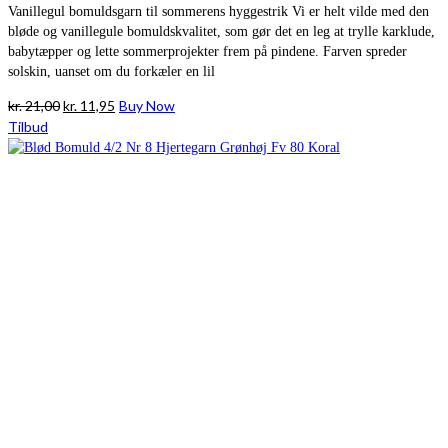
Vanillegul bomuldsgarn til sommerens hyggestrik Vi er helt vilde med den
bløde og vanillegule bomuldskvalitet, som gør det en leg at trylle karklude,
babytæpper og lette sommerprojekter frem på pindene. Farven spreder
solskin, uanset om du forkæler en lil
Den
Den
kr.
21,00
kr.
11,95
Buy Now
oprindelige
aktuelle
Tilbud
pris
pris
var:
er:
kr. 21,00.
kr. 11,95.