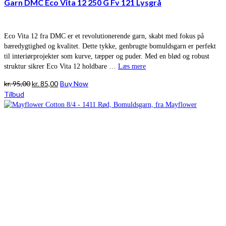
Garn DMC Eco Vita 12 250 G Fv 121 Lysgrå
Eco Vita 12 fra DMC er et revolutionerende garn, skabt med fokus på
bæredygtighed og kvalitet. Dette tykke, genbrugte bomuldsgarn er perfekt
til interiørprojekter som kurve, tæpper og puder. Med en blød og robust
struktur sikrer Eco Vita 12 holdbare …
Læs mere
Den
Den
kr.
95,00
kr.
85,00
Buy Now
oprindelige
aktuelle
Tilbud
pris
pris
var:
er:
kr. 95,00.
kr. 85,00.