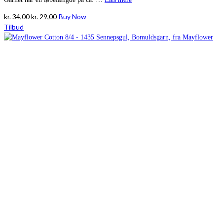
Den
Den
kr.
34,00
kr.
29,00
Buy Now
oprindelige
aktuelle
Tilbud
pris
pris
var:
er:
kr. 34,00.
kr. 29,00.