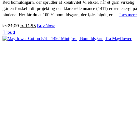
Rød bomuldsgarn, der sprudler af kreativitet Vi elsker, når et garn virkelig
gør en forskel i dit projekt og den klare røde nuance (1411) er ren energi på
pindene. Her får du et 100 % bomuldsgarn, der føles blødt, er …
Læs mere
Den
Den
kr.
21,00
kr.
11,95
Buy Now
oprindelige
aktuelle
Tilbud
pris
pris
var:
er:
kr. 21,00.
kr. 11,95.