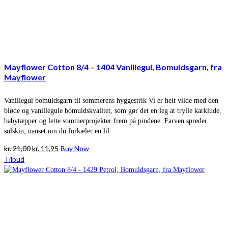
Mayflower Cotton 8/4 – 1404 Vanillegul, Bomuldsgarn, fra
Mayflower
Vanillegul bomuldsgarn til sommerens hyggestrik Vi er helt vilde med den
bløde og vanillegule bomuldskvalitet, som gør det en leg at trylle karklude,
babytæpper og lette sommerprojekter frem på pindene. Farven spreder
solskin, uanset om du forkæler en lil
Den
Den
kr.
21,00
kr.
11,95
Buy Now
oprindelige
aktuelle
Tilbud
pris
pris
var:
er:
kr. 21,00.
kr. 11,95.