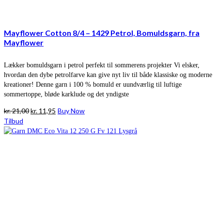
Mayflower Cotton 8/4 – 1429 Petrol, Bomuldsgarn, fra
Mayflower
Lækker bomuldsgarn i petrol perfekt til sommerens projekter Vi elsker,
hvordan den dybe petrolfarve kan give nyt liv til både klassiske og moderne
kreationer! Denne garn i 100 % bomuld er uundværlig til luftige
sommertoppe, bløde karklude og det yndigste
Den
Den
kr.
21,00
kr.
11,95
Buy Now
oprindelige
aktuelle
Tilbud
pris
pris
var:
er:
kr. 21,00.
kr. 11,95.