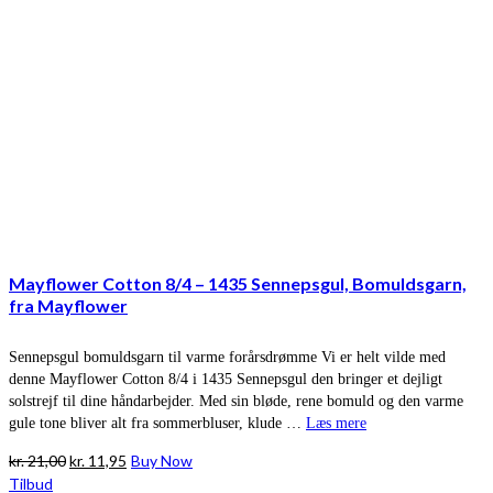
Mayflower Cotton 8/4 – 1435 Sennepsgul, Bomuldsgarn,
fra Mayflower
Sennepsgul bomuldsgarn til varme forårsdrømme Vi er helt vilde med
denne Mayflower Cotton 8/4 i 1435 Sennepsgul den bringer et dejligt
solstrejf til dine håndarbejder. Med sin bløde, rene bomuld og den varme
gule tone bliver alt fra sommerbluser, klude …
Læs mere
Den
Den
kr.
21,00
kr.
11,95
Buy Now
oprindelige
aktuelle
Tilbud