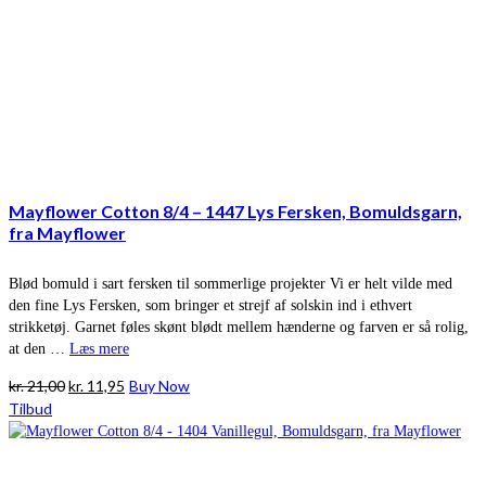
Mayflower Cotton 8/4 – 1447 Lys Fersken, Bomuldsgarn,
fra Mayflower
Blød bomuld i sart fersken til sommerlige projekter Vi er helt vilde med
den fine Lys Fersken, som bringer et strejf af solskin ind i ethvert
strikketøj. Garnet føles skønt blødt mellem hænderne og farven er så rolig,
at den …
Læs mere
Den
Den
kr.
21,00
kr.
11,95
Buy Now
oprindelige
aktuelle
Tilbud
pris
pris
var:
er:
kr. 21,00.
kr. 11,95.