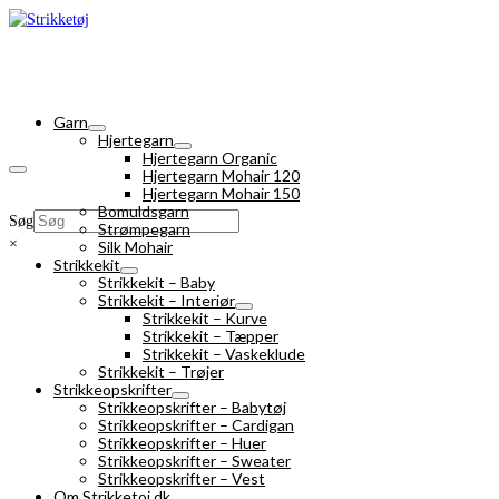
Garn
Hjertegarn
Hjertegarn Organic
Hjertegarn Mohair 120
Hjertegarn Mohair 150
Bomuldsgarn
Søg
Strømpegarn
×
Silk Mohair
Strikkekit
Strikkekit – Baby
Strikkekit – Interiør
Strikkekit – Kurve
Strikkekit – Tæpper
Strikkekit – Vaskeklude
Strikkekit – Trøjer
Strikkeopskrifter
Strikkeopskrifter – Babytøj
Strikkeopskrifter – Cardigan
Strikkeopskrifter – Huer
Strikkeopskrifter – Sweater
Strikkeopskrifter – Vest
Om Strikketoj.dk