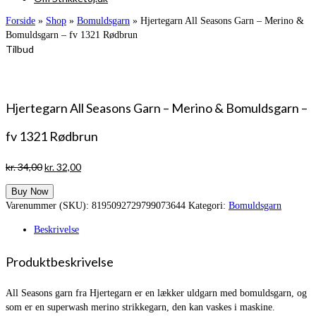
Forside
»
Shop
»
Bomuldsgarn
»
Hjertegarn All Seasons Garn – Merino &
Bomuldsgarn – fv 1321 Rødbrun
Tilbud
Hjertegarn All Seasons Garn – Merino & Bomuldsgarn –
fv 1321 Rødbrun
Den
Den
kr.
34,00
kr.
32,00
oprindelige
aktuelle
Buy Now
pris
pris
Varenummer (SKU):
8195092729799073644
Kategori:
Bomuldsgarn
var:
er:
kr. 34,00.
kr. 32,00.
Beskrivelse
Produktbeskrivelse
All Seasons garn fra Hjertegarn er en lækker uldgarn med bomuldsgarn, og
som er en superwash merino strikkegarn, den kan vaskes i maskine.