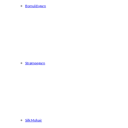
Bomuldsgarn
Strømpegarn
Silk Mohair