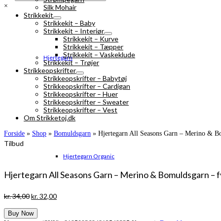
×
Silk Mohair
Strikkekit
Strikkekit – Baby
Strikkekit – Interiør
Strikkekit – Kurve
Strikkekit – Tæpper
Strikkekit – Vaskeklude
Hjertegarn
Strikkekit – Trøjer
Strikkeopskrifter
Strikkeopskrifter – Babytøj
Strikkeopskrifter – Cardigan
Strikkeopskrifter – Huer
Strikkeopskrifter – Sweater
Strikkeopskrifter – Vest
Om Strikketoj.dk
Forside
»
Shop
»
Bomuldsgarn
»
Hjertegarn All Seasons Garn – Merino & B
Tilbud
Hjertegarn Organic
Hjertegarn All Seasons Garn – Merino & Bomuldsgarn – f
Den
Den
kr.
34,00
kr.
32,00
oprindelige
aktuelle
Buy Now
pris
pris