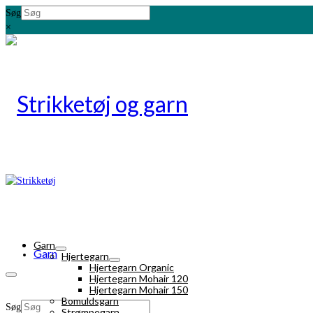
Søg
×
Garn
Garn
Hjertegarn
Hjertegarn Organic
Hjertegarn Mohair 120
Hjertegarn Mohair 150
Bomuldsgarn
Søg
Strømpegarn