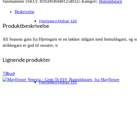
Varenummer (SKU):
8195093694812549325
Kategori:
Bomuldsgarn
var:
er:
kr. 34,00.
kr. 32,00.
Beskrivelse
Hjertegarn Mohair 120
Produktbeskrivelse
All Seasons garn fra Hjertegarn er en lækker uldgarn med bomuldsgarn, og s
strikkegarn er god til sweatre, tr
Lignende produkter
Tilbud
Hjertegarn Mohair 150