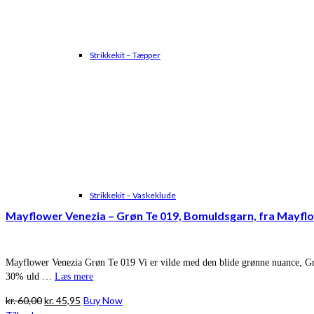
Strikkekit – Tæpper
Strikkekit – Vaskeklude
Mayflower Venezia – Grøn Te 019, Bomuldsgarn, fra Mayfl
Mayflower Venezia Grøn Te 019 Vi er vilde med den blide grønne nuance, Grøn
30% uld …
Læs mere
Den
Den
kr.
60,00
kr.
45,95
Buy Now
oprindelige
aktuelle