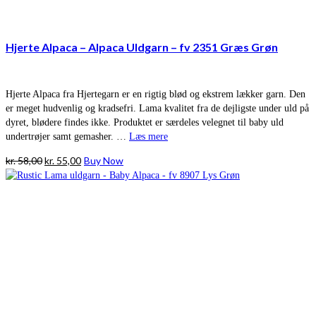
Hjerte Alpaca – Alpaca Uldgarn – fv 2351 Græs Grøn
Hjerte Alpaca fra Hjertegarn er en rigtig blød og ekstrem lækker garn. Den
er meget hudvenlig og kradsefri. Lama kvalitet fra de dejligste under uld på
dyret, blødere findes ikke. Produktet er særdeles velegnet til baby uld
undertrøjer samt gemasher. …
Læs mere
Den
Den
kr.
58,00
kr.
55,00
Buy Now
oprindelige
aktuelle
pris
pris
var:
er:
kr. 58,00.
kr. 55,00.