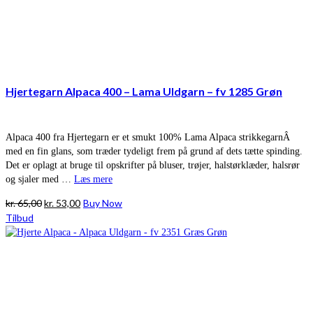
Hjertegarn Alpaca 400 – Lama Uldgarn – fv 1285 Grøn
Alpaca 400 fra Hjertegarn er et smukt 100% Lama Alpaca strikkegarnÂ
med en fin glans, som træder tydeligt frem på grund af dets tætte spinding.
Det er oplagt at bruge til opskrifter på bluser, trøjer, halstørklæder, halsrør
og sjaler med …
Læs mere
Den
Den
kr.
65,00
kr.
53,00
Buy Now
oprindelige
aktuelle
Tilbud
pris
pris
var:
er:
kr. 65,00.
kr. 53,00.