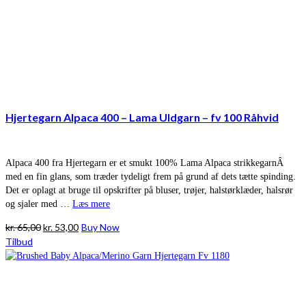
Hjertegarn Alpaca 400 – Lama Uldgarn – fv 100 Råhvid
Alpaca 400 fra Hjertegarn er et smukt 100% Lama Alpaca strikkegarnÂ
med en fin glans, som træder tydeligt frem på grund af dets tætte spinding.
Det er oplagt at bruge til opskrifter på bluser, trøjer, halstørklæder, halsrør
og sjaler med …
Læs mere
Den
Den
kr.
65,00
kr.
53,00
Buy Now
oprindelige
aktuelle
Tilbud
pris
pris
var:
er:
kr. 65,00.
kr. 53,00.