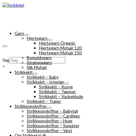
Garn
Hjertegarn
Hjertegarn Organic
Hjertegarn Mohair 120
Hjertegarn Mohair 150
Bomuldsgarn
Søg
Strømpegarn
×
Silk Mohair
Strikkekit
Strikkekit – Baby
Strikkekit – Interiør
Strikkekit – Kurve
Strikkekit – Tæpper
Strikkekit – Vaskeklude
Strikkekit – Trøjer
Strikkeopskrifter
Strikkeopskrifter – Babytøj
Strikkeopskrifter – Cardigan
Strikkeopskrifter – Huer
Strikkeopskrifter – Sweater
Strikkeopskrifter – Vest
Om Strikketoj.dk