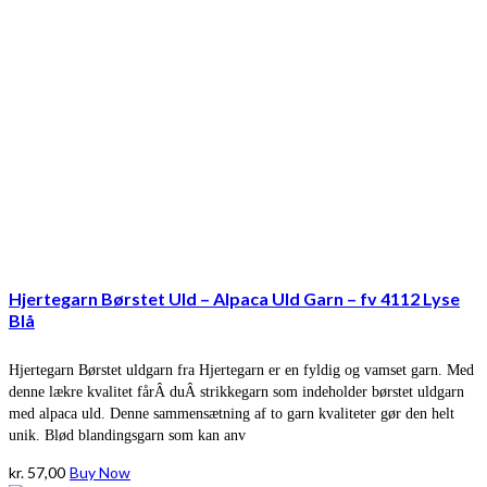
kr. 54,00.
kr. 45,00.
Hjertegarn Børstet Uld – Alpaca Uld Garn – fv 4112 Lyse
Blå
Hjertegarn Børstet uldgarn fra Hjertegarn er en fyldig og vamset garn. Med
denne lækre kvalitet fårÂ duÂ strikkegarn som indeholder børstet uldgarn
med alpaca uld. Denne sammensætning af to garn kvaliteter gør den helt
unik. Blød blandingsgarn som kan anv
kr.
57,00
Buy Now