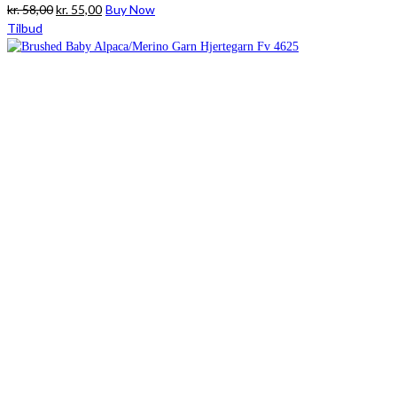
Den
Den
kr.
58,00
kr.
55,00
Buy Now
oprindelige
aktuelle
Tilbud
pris
pris
var:
er:
kr. 58,00.
kr. 55,00.