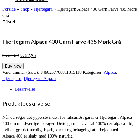
Forside
»
Shop
»
Hjertegarn
»
Hjertegarn Alpaca 400 Garn Farve 435 Mørk
Grå
Tilbud
Hjertegarn Alpaca 400 Garn Farve 435 Mørk Grå
Den
Den
kr.
65,00
kr.
52,95
oprindelige
aktuelle
Buy Now
pris
pris
Varenummer (SKU):
8490267700811315118
Kategorier:
Alpaca
,
var:
er:
Hjertegarn
,
Hjertegarn Alpaca
kr. 65,00.
kr. 52,95.
Beskrivelse
Produktbeskrivelse
Når du søger det ypperste inden for luksuriøst garn, er Hjertegarn Alpaca
400 din uundværlige ledsager. Dette garn er lavet af 100% ren alpaca-uld,
hvilket gør det utroligt blødt, varmt og behageligt at arbejde med.
Alpaca 400 er skabt med 100% naturlig