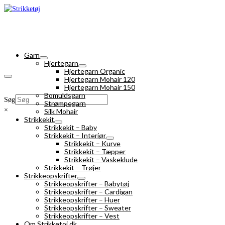
Garn
Hjertegarn
Hjertegarn Organic
Hjertegarn Mohair 120
Hjertegarn Mohair 150
Bomuldsgarn
Søg
Strømpegarn
×
Silk Mohair
Strikkekit
Strikkekit – Baby
Strikkekit – Interiør
Strikkekit – Kurve
Strikkekit – Tæpper
Strikkekit – Vaskeklude
Strikkekit – Trøjer
Strikkeopskrifter
Strikkeopskrifter – Babytøj
Strikkeopskrifter – Cardigan
Strikkeopskrifter – Huer
Strikkeopskrifter – Sweater
Strikkeopskrifter – Vest
Om Strikketoj.dk