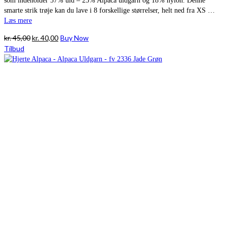
som indeholder 57% uld – 25% Alpaca uldgarn og 18% nylon. Denne
smarte strik trøje kan du lave i 8 forskellige størrelser, helt ned fra XS …
Læs mere
Den
Den
kr.
45,00
kr.
40,00
Buy Now
oprindelige
aktuelle
Tilbud
pris
pris
var:
er:
kr. 45,00.
kr. 40,00.