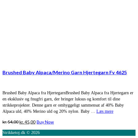
Brushed Baby Alpaca/Merino Garn Hjertegarn Fv 4625
Brushed Baby Alpaca fra HjertegarnBrushed Baby Alpaca fra Hjertegarn er
en eksklusiv og fnugfri garn, der bringer luksus og komfort til dine
strikkeprojekter. Denne garn er omhyggeligt sammensat af 40% Baby
Alpaca uld, 40% Merino uld og 20% nylon. Baby …
Læs mere
Den
Den
kr.
54,00
kr.
45,00
Buy Now
oprindelige
aktuelle
Strikketoj.dk © 2026
pris
pris