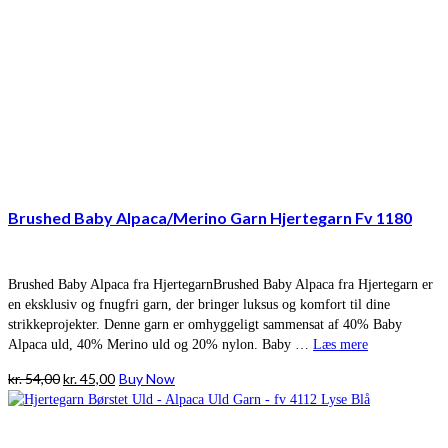
Brushed Baby Alpaca/Merino Garn Hjertegarn Fv 1180
Brushed Baby Alpaca fra HjertegarnBrushed Baby Alpaca fra Hjertegarn er
en eksklusiv og fnugfri garn, der bringer luksus og komfort til dine
strikkeprojekter. Denne garn er omhyggeligt sammensat af 40% Baby
Alpaca uld, 40% Merino uld og 20% nylon. Baby …
Læs mere
Den
Den
kr.
54,00
kr.
45,00
Buy Now
oprindelige
aktuelle
pris
pris
var:
er: