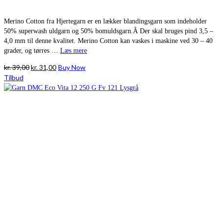
Merino Cotton fra Hjertegarn er en lækker blandingsgarn som indeholder
50% superwash uldgarn og 50% bomuldsgarn.Â Der skal bruges pind 3,5 –
4,0 mm til denne kvalitet. Merino Cotton kan vaskes i maskine ved 30 – 40
grader, og tørres …
Læs mere
Den
Den
kr.
39,00
kr.
31,00
Buy Now
oprindelige
aktuelle
Tilbud
pris
pris
var:
er:
kr. 39,00.
kr. 31,00.