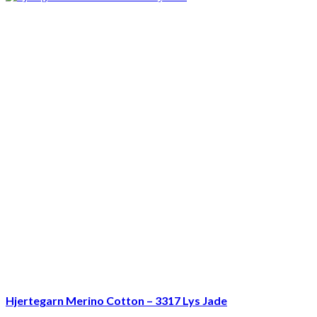
var:
er:
kr. 21,00.
kr. 11,95.
Hjertegarn Merino Cotton – 3317 Lys Jade