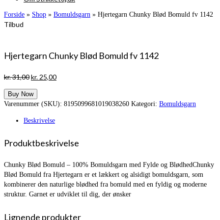
Forside
»
Shop
»
Bomuldsgarn
»
Hjertegarn Chunky Blød Bomuld fv 1142
Tilbud
Hjertegarn Chunky Blød Bomuld fv 1142
Den
Den
kr.
31,00
kr.
25,00
oprindelige
aktuelle
Buy Now
pris
pris
Varenummer (SKU):
8195099681019038260
Kategori:
Bomuldsgarn
var:
er:
kr. 31,00.
kr. 25,00.
Beskrivelse
Produktbeskrivelse
Chunky Blød Bomuld – 100% Bomuldsgarn med Fylde og BlødhedChunky
Blød Bomuld fra Hjertegarn er et lækkert og alsidigt bomuldsgarn, som
kombinerer den naturlige blødhed fra bomuld med en fyldig og moderne
struktur. Garnet er udviklet til dig, der ønsker
Lignende produkter