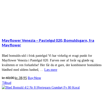
Mayflower Venezia – Pastelgul 020, Bomuldsgarn, fra
Mayflower
Blød bomulds-uld i frisk pastelgul Vi har virkelig et svagt punkt for
Mayflower Venezia i Pastelgul 020. Farven oser af forår og glæde og
kvaliteten er ren forkælelse! Her får du et garn, der kombinerer bomuldens
blødhed med uldens lunhed, …
Læs mere
Den
Den
kr.
60,00
kr.
38,95
Buy Now
oprindelige
aktuelle
Tilbud
pris
pris
var:
er:
kr. 60,00.
kr. 38,95.