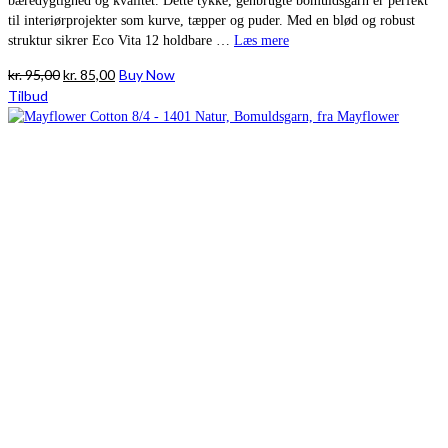
bæredygtighed og kvalitet. Dette tykke, genbrugte bomuldsgarn er perfekt
til interiørprojekter som kurve, tæpper og puder. Med en blød og robust
struktur sikrer Eco Vita 12 holdbare …
Læs mere
Den
Den
kr.
95,00
kr.
85,00
Buy Now
oprindelige
aktuelle
Tilbud
pris
pris
var:
er:
kr. 95,00.
kr. 85,00.