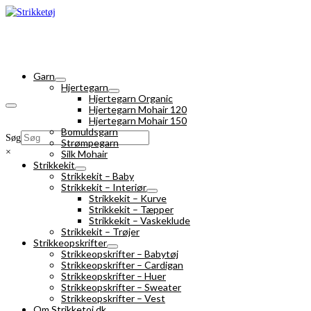
Garn
Hjertegarn
Hjertegarn Organic
Hjertegarn Mohair 120
Hjertegarn Mohair 150
Bomuldsgarn
Søg
Strømpegarn
×
Silk Mohair
Strikkekit
Strikkekit – Baby
Strikkekit – Interiør
Strikkekit – Kurve
Strikkekit – Tæpper
Strikkekit – Vaskeklude
Strikkekit – Trøjer
Strikkeopskrifter
Strikkeopskrifter – Babytøj
Strikkeopskrifter – Cardigan
Strikkeopskrifter – Huer
Strikkeopskrifter – Sweater
Strikkeopskrifter – Vest
Om Strikketoj.dk