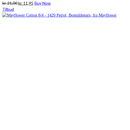
Den
Den
kr.
21,00
kr.
11,95
Buy Now
oprindelige
aktuelle
Tilbud
pris
pris
var:
er:
kr. 21,00.
kr. 11,95.