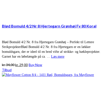
Blød Bomuld 4/2 Nr 8 Hjertegarn Grønhøj Fv 80 Koral
Blød Bomuld 4/2 Nr. 8 fra Hjertegarn Grønhøj – Perfekt til Lettere
StrikprojekterBlød Bomuld 4/2 Nr. 8 fra Hjertegarn er en lækker
bomuldsgarn, der er ideel til en bred vifte af strikke- og hækleprojekter.
Garnet har en løbelængde på ca. …
Læs mere
Den
Den
kr.
34,00
kr.
29,00
Buy Now
oprindelige
aktuelle
Tilbud
pris
pris
var:
er:
kr. 34,00.
kr. 29,00.