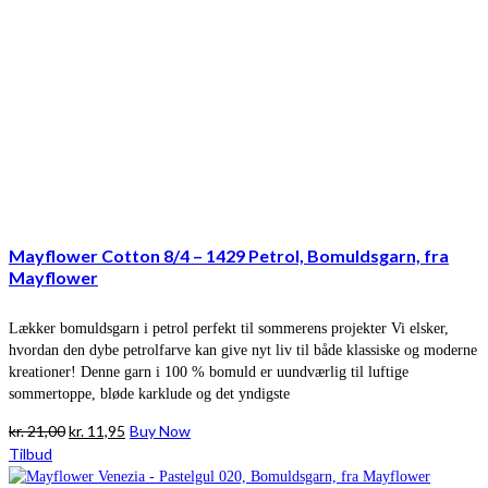
Mayflower Cotton 8/4 – 1429 Petrol, Bomuldsgarn, fra
Mayflower
Lækker bomuldsgarn i petrol perfekt til sommerens projekter Vi elsker,
hvordan den dybe petrolfarve kan give nyt liv til både klassiske og moderne
kreationer! Denne garn i 100 % bomuld er uundværlig til luftige
sommertoppe, bløde karklude og det yndigste
Den
Den
kr.
21,00
kr.
11,95
Buy Now
oprindelige
aktuelle
Tilbud
pris
pris