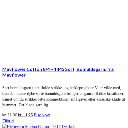
Mayflower Cotton 8/4 – 1443 Sort, Bomuldsgarn, fra
Mayflower
Sort bomuldsgarn til stilfulde strikke- og hækleprojekter Vi er vilde med,
hvordan denne dybe sorte bomuldsgarn bringer elegance til dine kreationer,
uanset om du strikker lette sommerbluser, små gaver eller klassiske klude til
hjemmet. Det bløde garn lig
Den
Den
kr.
21,00
kr.
11,95
Buy Now
oprindelige
aktuelle
Tilbud
pris
pris