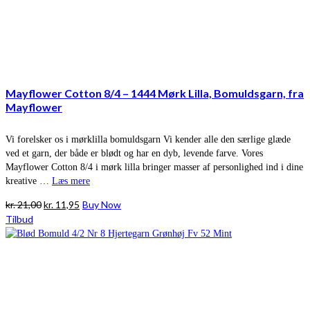
Mayflower Cotton 8/4 – 1444 Mørk Lilla, Bomuldsgarn, fra
Mayflower
Vi forelsker os i mørklilla bomuldsgarn Vi kender alle den særlige glæde
ved et garn, der både er blødt og har en dyb, levende farve. Vores
Mayflower Cotton 8/4 i mørk lilla bringer masser af personlighed ind i dine
kreative …
Læs mere
Den
Den
kr.
21,00
kr.
11,95
Buy Now
oprindelige
aktuelle
Tilbud
pris
pris
var:
er:
kr. 21,00.
kr. 11,95.