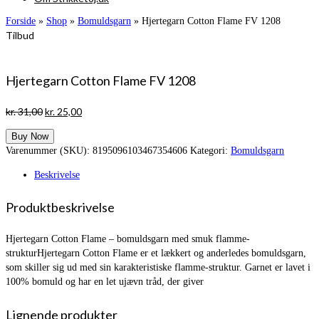
Forside
»
Shop
»
Bomuldsgarn
»
Hjertegarn Cotton Flame FV 1208
Tilbud
Hjertegarn Cotton Flame FV 1208
Den
Den
kr.
31,00
kr.
25,00
oprindelige
aktuelle
Buy Now
pris
pris
Varenummer (SKU):
8195096103467354606
Kategori:
Bomuldsgarn
var:
er:
kr. 31,00.
kr. 25,00.
Beskrivelse
Produktbeskrivelse
Hjertegarn Cotton Flame – bomuldsgarn med smuk flamme-
strukturHjertegarn Cotton Flame er et lækkert og anderledes bomuldsgarn,
som skiller sig ud med sin karakteristiske flamme-struktur. Garnet er lavet i
100% bomuld og har en let ujævn tråd, der giver
Lignende produkter