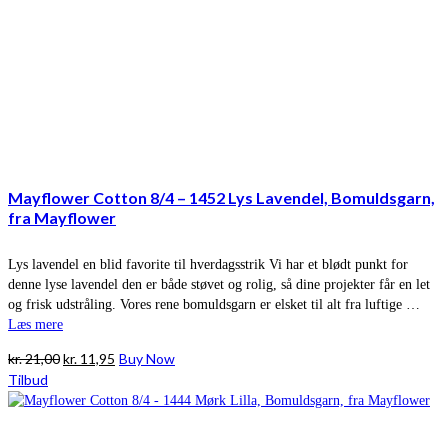
Mayflower Cotton 8/4 – 1452 Lys Lavendel, Bomuldsgarn,
fra Mayflower
Lys lavendel en blid favorite til hverdagsstrik Vi har et blødt punkt for
denne lyse lavendel den er både støvet og rolig, så dine projekter får en let
og frisk udstråling. Vores rene bomuldsgarn er elsket til alt fra luftige …
Læs mere
Den
Den
kr.
21,00
kr.
11,95
Buy Now
oprindelige
aktuelle
Tilbud
pris
pris
var:
er:
kr. 21,00.
kr. 11,95.