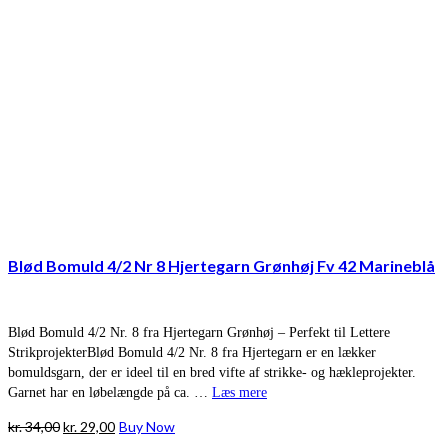
Blød Bomuld 4/2 Nr 8 Hjertegarn Grønhøj Fv 42 Marineblå
Blød Bomuld 4/2 Nr. 8 fra Hjertegarn Grønhøj – Perfekt til Lettere
StrikprojekterBlød Bomuld 4/2 Nr. 8 fra Hjertegarn er en lækker
bomuldsgarn, der er ideel til en bred vifte af strikke- og hækleprojekter.
Garnet har en løbelængde på ca. …
Læs mere
Den
Den
kr.
34,00
kr.
29,00
Buy Now
oprindelige
aktuelle