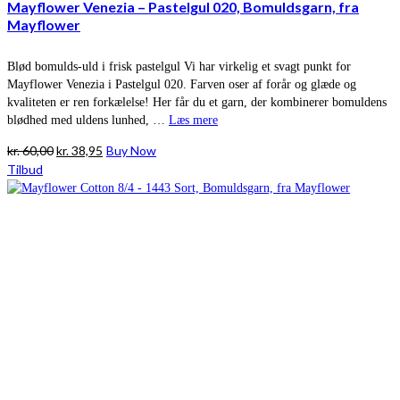
Mayflower Venezia – Pastelgul 020, Bomuldsgarn, fra
Mayflower
Blød bomulds-uld i frisk pastelgul Vi har virkelig et svagt punkt for
Mayflower Venezia i Pastelgul 020. Farven oser af forår og glæde og
kvaliteten er ren forkælelse! Her får du et garn, der kombinerer bomuldens
blødhed med uldens lunhed, …
Læs mere
Den
Den
kr.
60,00
kr.
38,95
Buy Now
oprindelige
aktuelle
Tilbud
pris
pris
var:
er:
kr. 60,00.
kr. 38,95.