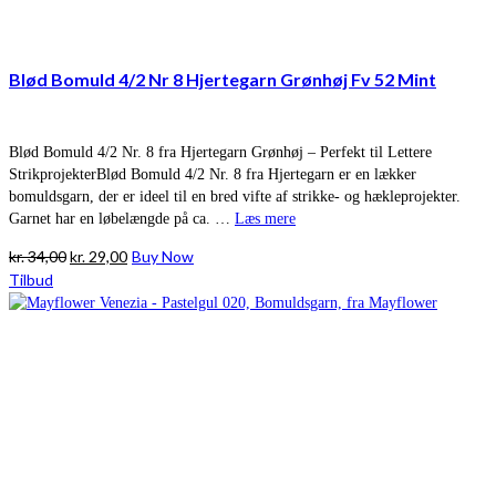
Blød Bomuld 4/2 Nr 8 Hjertegarn Grønhøj Fv 52 Mint
Blød Bomuld 4/2 Nr. 8 fra Hjertegarn Grønhøj – Perfekt til Lettere
StrikprojekterBlød Bomuld 4/2 Nr. 8 fra Hjertegarn er en lækker
bomuldsgarn, der er ideel til en bred vifte af strikke- og hækleprojekter.
Garnet har en løbelængde på ca. …
Læs mere
Den
Den
kr.
34,00
kr.
29,00
Buy Now
oprindelige
aktuelle
Tilbud
pris
pris
var:
er:
kr. 34,00.
kr. 29,00.