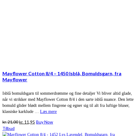
Mayflower Cotton 8/4 – 1450 Isblå, Bomuldsgarn, fra
Mayflower
Isblå bomuldsgarn til sommerdrømme og fine detaljer Vi bliver altid glade,
når vi strikker med Mayflower Cotton 8/4 i den sarte isblå nuance. Den lette
bomuld glider blødt mellem fingrene og egner sig til alt fra luftige bluser,
klassiske karklude …
Læs mere
Den
Den
kr.
21,00
kr.
11,95
Buy Now
oprindelige
aktuelle
Tilbud
pris
pris