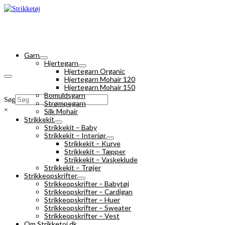
Garn
Hjertegarn
Hjertegarn Organic
Hjertegarn Mohair 120
Hjertegarn Mohair 150
Bomuldsgarn
Søg
Strømpegarn
×
Silk Mohair
Strikkekit
Strikkekit – Baby
Strikkekit – Interiør
Strikkekit – Kurve
Strikkekit – Tæpper
Strikkekit – Vaskeklude
Strikkekit – Trøjer
Strikkeopskrifter
Strikkeopskrifter – Babytøj
Strikkeopskrifter – Cardigan
Strikkeopskrifter – Huer
Strikkeopskrifter – Sweater
Strikkeopskrifter – Vest
Om Strikketoj.dk