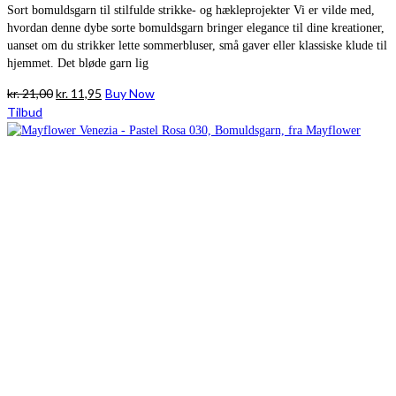
Sort bomuldsgarn til stilfulde strikke- og hækleprojekter Vi er vilde med,
hvordan denne dybe sorte bomuldsgarn bringer elegance til dine kreationer,
uanset om du strikker lette sommerbluser, små gaver eller klassiske klude til
hjemmet. Det bløde garn lig
Den
Den
kr.
21,00
kr.
11,95
Buy Now
oprindelige
aktuelle
Tilbud
pris
pris
var:
er:
kr. 21,00.
kr. 11,95.