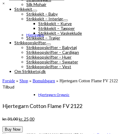
×
Silk Mohair
Strikkekit
Strikkekit – Baby
Strikkekit – Interiør
Strikkekit – Kurve
Strikkekit – Tæpper
Strikkekit – Vaskeklude
Hjertegarn
Strikkekit – Trøjer
Strikkeopskrifter
Strikkeopskrifter – Babytøj
Strikkeopskrifter – Cardigan
Strikkeopskrifter – Huer
Strikkeopskrifter – Sweater
Strikkeopskrifter – Vest
Om Strikketoj.dk
Forside
»
Shop
»
Bomuldsgarn
»
Hjertegarn Cotton Flame FV 2122
Tilbud
Hjertegarn Organic
Hjertegarn Cotton Flame FV 2122
Den
Den
kr.
31,00
kr.
25,00
oprindelige
aktuelle
Buy Now
pris
pris