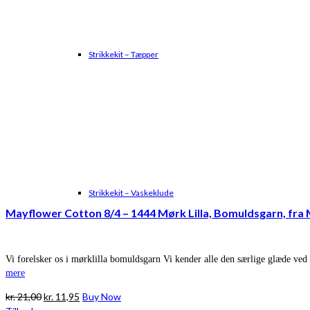
Strikkekit – Tæpper
Strikkekit – Vaskeklude
Mayflower Cotton 8/4 – 1444 Mørk Lilla, Bomuldsgarn, fra
Vi forelsker os i mørklilla bomuldsgarn Vi kender alle den særlige glæde ved
mere
Den
Den
kr.
21,00
kr.
11,95
Buy Now
oprindelige
aktuelle