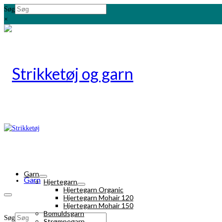
Søg
×
Garn
Garn
Hjertegarn
Hjertegarn Organic
Hjertegarn Mohair 120
Hjertegarn Mohair 150
Bomuldsgarn
Søg
Strømpegarn