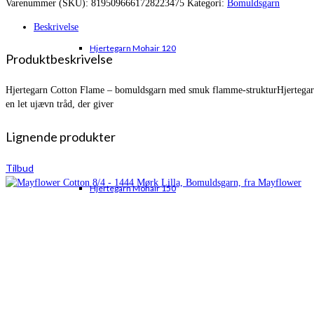
Varenummer (SKU):
8195096661728223475
Kategori:
Bomuldsgarn
var:
er:
kr. 31,00.
kr. 25,00.
Beskrivelse
Hjertegarn Mohair 120
Produktbeskrivelse
Hjertegarn Cotton Flame – bomuldsgarn med smuk flamme-strukturHjertegarn C
en let ujævn tråd, der giver
Lignende produkter
Tilbud
Hjertegarn Mohair 150