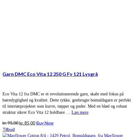
Garn DMC Eco Vita 12 250 G Fv 121 Lysgrå
Eco Vita 12 fra DMC er et revolutionerende garn, skabt med fokus på
bæredygtighed og kvalitet. Dette tykke, genbrugte bomuldsgarn er perfekt
til interiørprojekter som kurve, tæpper og puder. Med en blød og robust
struktur sikrer Eco Vita 12 holdbare …
Læs mere
Den
Den
kr.
95,00
kr.
85,00
Buy Now
oprindelige
aktuelle
Tilbud
pris
pris