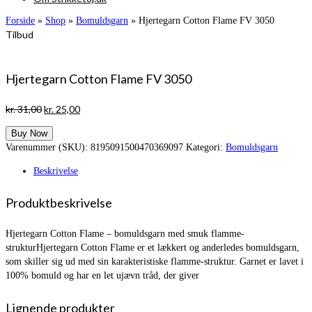
Forside
»
Shop
»
Bomuldsgarn
»
Hjertegarn Cotton Flame FV 3050
Tilbud
Hjertegarn Cotton Flame FV 3050
Den
Den
kr.
31,00
kr.
25,00
oprindelige
aktuelle
Buy Now
pris
pris
Varenummer (SKU):
8195091500470369097
Kategori:
Bomuldsgarn
var:
er:
kr. 31,00.
kr. 25,00.
Beskrivelse
Produktbeskrivelse
Hjertegarn Cotton Flame – bomuldsgarn med smuk flamme-
strukturHjertegarn Cotton Flame er et lækkert og anderledes bomuldsgarn,
som skiller sig ud med sin karakteristiske flamme-struktur. Garnet er lavet i
100% bomuld og har en let ujævn tråd, der giver
Lignende produkter