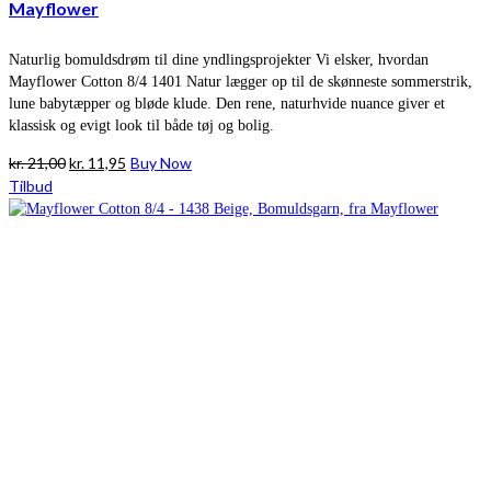
Mayflower
Naturlig bomuldsdrøm til dine yndlingsprojekter Vi elsker, hvordan
Mayflower Cotton 8/4 1401 Natur lægger op til de skønneste sommerstrik,
lune babytæpper og bløde klude. Den rene, naturhvide nuance giver et
klassisk og evigt look til både tøj og bolig.
Den
Den
kr.
21,00
kr.
11,95
Buy Now
oprindelige
aktuelle
Tilbud
pris
pris
var:
er:
kr. 21,00.
kr. 11,95.