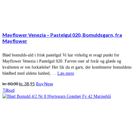
Mayflower Venezia – Pastelgul 020, Bomuldsgarn, fra
Mayflower
Blød bomulds-uld i frisk pastelgul Vi har virkelig et svagt punkt for
Mayflower Venezia i Pastelgul 020. Farven oser af forår og glæde og
kvaliteten er ren forkælelse! Her får du et garn, der kombinerer bomuldens
blødhed med uldens lunhed, …
Læs mere
Den
Den
kr.
60,00
kr.
38,95
Buy Now
oprindelige
aktuelle
Tilbud
pris
pris
var:
er:
kr. 60,00.
kr. 38,95.