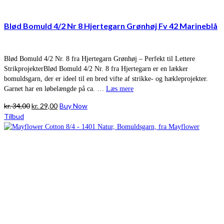
Blød Bomuld 4/2 Nr 8 Hjertegarn Grønhøj Fv 42 Marineblå
Blød Bomuld 4/2 Nr. 8 fra Hjertegarn Grønhøj – Perfekt til Lettere
StrikprojekterBlød Bomuld 4/2 Nr. 8 fra Hjertegarn er en lækker
bomuldsgarn, der er ideel til en bred vifte af strikke- og hækleprojekter.
Garnet har en løbelængde på ca. …
Læs mere
Den
Den
kr.
34,00
kr.
29,00
Buy Now
oprindelige
aktuelle
Tilbud
pris
pris
var:
er:
kr. 34,00.
kr. 29,00.