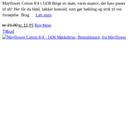
Mayflower Cotton 8/4 i 1438 Beige en skøn, varm nuance, der bare passer
til alt! Her får du blød, lækker bomuld, som gør hækling og strik til ren
fornøjelse. Brug …
Læs mere
Den
Den
kr.
21,00
kr.
11,95
Buy Now
oprindelige
aktuelle
Tilbud
pris
pris
var:
er:
kr. 21,00.
kr. 11,95.