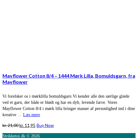
Mayflower Cotton 8/4 – 1444 Mørk Lilla, Bomuldsgarn, fra
Mayflower
Vi forelsker os i mørklilla bomuldsgarn Vi kender alle den særlige glæde
ved et garn, der både er blødt og har en dyb, levende farve. Vores
Mayflower Cotton 8/4 i mørk lilla bringer masser af personlighed ind i dine
kreative …
Læs mere
Den
Den
kr.
21,00
kr.
11,95
Buy Now
oprindelige
aktuelle
Strikketoj.dk © 2026
pris
pris