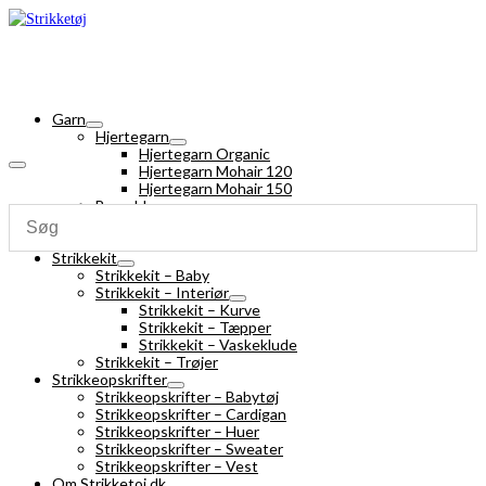
Garn
Hjertegarn
Hjertegarn Organic
Hjertegarn Mohair 120
Hjertegarn Mohair 150
Bomuldsgarn
Strømpegarn
Silk Mohair
Strikkekit
Strikkekit – Baby
Strikkekit – Interiør
Strikkekit – Kurve
Strikkekit – Tæpper
Strikkekit – Vaskeklude
Strikkekit – Trøjer
Strikkeopskrifter
Strikkeopskrifter – Babytøj
Strikkeopskrifter – Cardigan
Strikkeopskrifter – Huer
Strikkeopskrifter – Sweater
Strikkeopskrifter – Vest
Om Strikketoj.dk