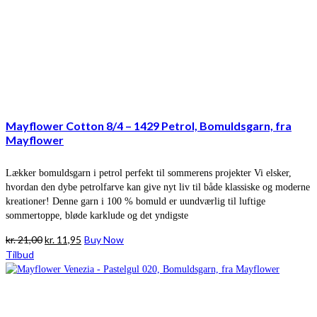
Mayflower Cotton 8/4 – 1429 Petrol, Bomuldsgarn, fra
Mayflower
Lækker bomuldsgarn i petrol perfekt til sommerens projekter Vi elsker,
hvordan den dybe petrolfarve kan give nyt liv til både klassiske og moderne
kreationer! Denne garn i 100 % bomuld er uundværlig til luftige
sommertoppe, bløde karklude og det yndigste
Den
Den
kr.
21,00
kr.
11,95
Buy Now
oprindelige
aktuelle
Tilbud
pris
pris
var:
er:
kr. 21,00.
kr. 11,95.