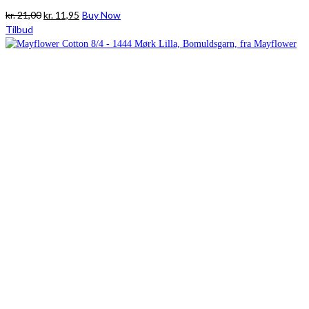
Den
Den
kr.
21,00
kr.
11,95
Buy Now
oprindelige
aktuelle
Tilbud
pris
pris
var:
er:
kr. 21,00.
kr. 11,95.