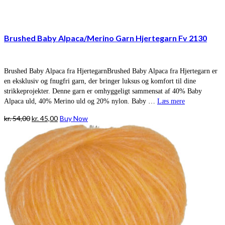
Brushed Baby Alpaca/Merino Garn Hjertegarn Fv 2130
Brushed Baby Alpaca fra HjertegarnBrushed Baby Alpaca fra Hjertegarn er
en eksklusiv og fnugfri garn, der bringer luksus og komfort til dine
strikkeprojekter. Denne garn er omhyggeligt sammensat af 40% Baby
Alpaca uld, 40% Merino uld og 20% nylon. Baby …
Læs mere
Den
Den
kr.
54,00
kr.
45,00
Buy Now
oprindelige
aktuelle
pris
pris
var:
er:
kr. 54,00.
kr. 45,00.