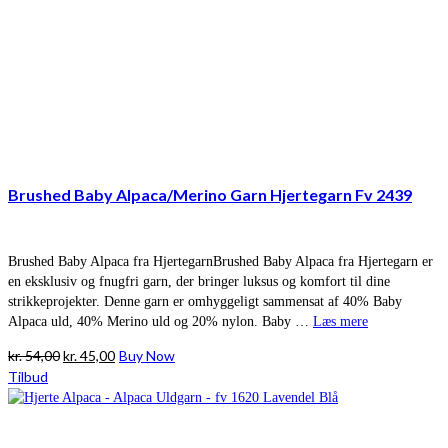
Brushed Baby Alpaca/Merino Garn Hjertegarn Fv 2439
Brushed Baby Alpaca fra HjertegarnBrushed Baby Alpaca fra Hjertegarn er
en eksklusiv og fnugfri garn, der bringer luksus og komfort til dine
strikkeprojekter. Denne garn er omhyggeligt sammensat af 40% Baby
Alpaca uld, 40% Merino uld og 20% nylon. Baby …
Læs mere
Den
Den
kr.
54,00
kr.
45,00
Buy Now
oprindelige
aktuelle
Tilbud
pris
pris
var:
er:
kr. 54,00.
kr. 45,00.