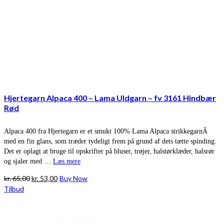
Hjertegarn Alpaca 400 – Lama Uldgarn – fv 3161 Hindbær
Rød
Alpaca 400 fra Hjertegarn er et smukt 100% Lama Alpaca strikkegarnÂ
med en fin glans, som træder tydeligt frem på grund af dets tætte spinding.
Det er oplagt at bruge til opskrifter på bluser, trøjer, halstørklæder, halsrør
og sjaler med …
Læs mere
Den
Den
kr.
65,00
kr.
53,00
Buy Now
oprindelige
aktuelle
Tilbud
pris
pris
var:
er:
kr. 65,00.
kr. 53,00.