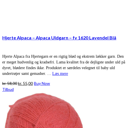
Hjerte Alpaca – Alpaca Uldgarn – fv 1620 Lavendel Blå
Hjerte Alpaca fra Hjertegarn er en rigtig blød og ekstrem lækker garn. Den
er meget hudvenlig og kradsefri. Lama kvalitet fra de dejligste under uld på
dyret, blødere findes ikke. Produktet er særdeles velegnet til baby uld
undertrøjer samt gemasher. …
Læs mere
Den
Den
kr.
58,00
kr.
55,00
Buy Now
oprindelige
aktuelle
Tilbud
pris
pris
var:
er:
kr. 58,00.
kr. 55,00.