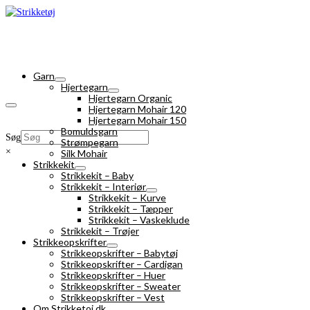
Garn
Hjertegarn
Hjertegarn Organic
Hjertegarn Mohair 120
Hjertegarn Mohair 150
Bomuldsgarn
Søg
Strømpegarn
×
Silk Mohair
Strikkekit
Strikkekit – Baby
Strikkekit – Interiør
Strikkekit – Kurve
Strikkekit – Tæpper
Strikkekit – Vaskeklude
Strikkekit – Trøjer
Strikkeopskrifter
Strikkeopskrifter – Babytøj
Strikkeopskrifter – Cardigan
Strikkeopskrifter – Huer
Strikkeopskrifter – Sweater
Strikkeopskrifter – Vest
Om Strikketoj.dk