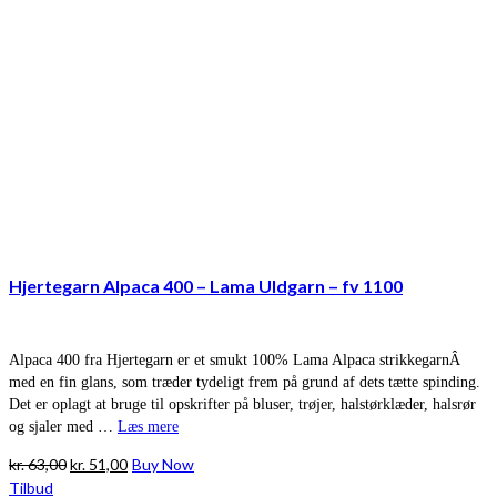
Hjertegarn Alpaca 400 – Lama Uldgarn – fv 1100
Alpaca 400 fra Hjertegarn er et smukt 100% Lama Alpaca strikkegarnÂ
med en fin glans, som træder tydeligt frem på grund af dets tætte spinding.
Det er oplagt at bruge til opskrifter på bluser, trøjer, halstørklæder, halsrør
og sjaler med …
Læs mere
Den
Den
kr.
63,00
kr.
51,00
Buy Now
oprindelige
aktuelle
Tilbud