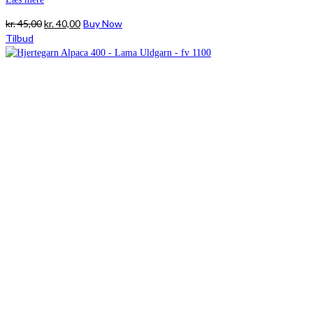
Den
Den
kr.
45,00
kr.
40,00
Buy Now
oprindelige
aktuelle
Tilbud
pris
pris
var:
er:
kr. 45,00.
kr. 40,00.