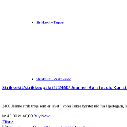
Strikkekit – Tæpper
Strikkekit – Vaskeklude
Strikkekit/strikkeopskrift 2460/ Jeanne i Børstet uld Kun s
2460 Jeanne strik trøje som er lavet i vores lækre børstet uld fra Hjertegar
Den
Den
kr.
45,00
kr.
40,00
Buy Now
oprindelige
aktuelle
Tilbud
pris
pris