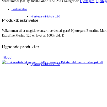
Varenummer (SKU):
8490264187917762873
Kategorier:
Hjertegarn
,
Hjerteg
var:
er:
kr. 42,00.
kr. 30,95.
Beskrivelse
Hjertegarn Mohair 120
Produktbeskrivelse
Velkommen til et magisk eventyr i verden af garn! Hjertegarn Extrafine Merin
Extrafine Merino 120 er lavet af 100% uld. D
Lignende produkter
Tilbud
Hjertegarn Mohair 150