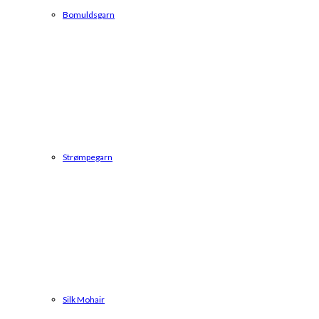
Bomuldsgarn
Strømpegarn
Silk Mohair