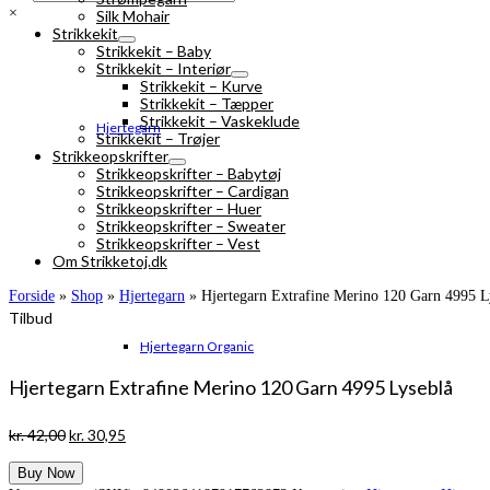
×
Silk Mohair
Strikkekit
Strikkekit – Baby
Strikkekit – Interiør
Strikkekit – Kurve
Strikkekit – Tæpper
Strikkekit – Vaskeklude
Hjertegarn
Strikkekit – Trøjer
Strikkeopskrifter
Strikkeopskrifter – Babytøj
Strikkeopskrifter – Cardigan
Strikkeopskrifter – Huer
Strikkeopskrifter – Sweater
Strikkeopskrifter – Vest
Om Strikketoj.dk
Forside
»
Shop
»
Hjertegarn
»
Hjertegarn Extrafine Merino 120 Garn 4995 L
Tilbud
Hjertegarn Organic
Hjertegarn Extrafine Merino 120 Garn 4995 Lyseblå
Den
Den
kr.
42,00
kr.
30,95
oprindelige
aktuelle
Buy Now
pris
pris