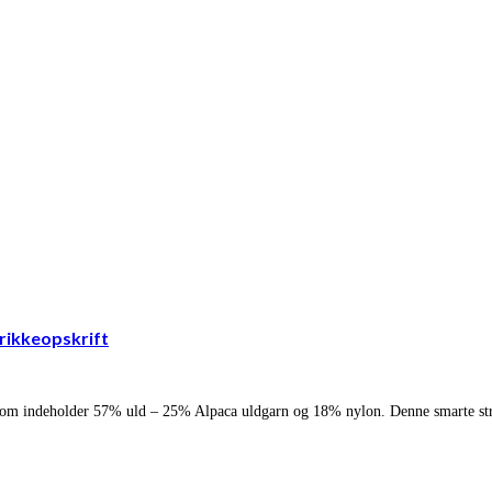
trikkeopskrift
n, som indeholder 57% uld – 25% Alpaca uldgarn og 18% nylon. Denne smarte stri