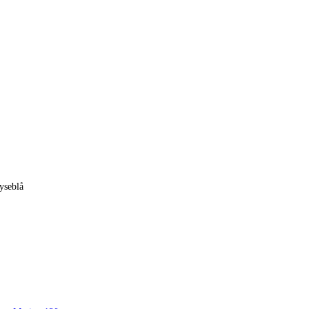
yseblå