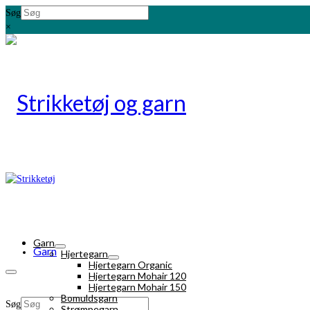
Søg
×
Garn
Garn
Hjertegarn
Hjertegarn Organic
Hjertegarn Mohair 120
Hjertegarn Mohair 150
Bomuldsgarn
Søg
Strømpegarn