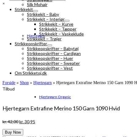
×
Silk Mohair
Strikkekit
Strikkekit – Baby
Strikkekit – Interiør
Strikkekit – Kurve
Strikkekit – Tæpper
Strikkekit – Vaskeklude
Hjertegarn
Strikkekit – Trøjer
Strikkeopskrifter
Strikkeopskrifter – Babytøj
Strikkeopskrifter – Cardigan
Strikkeopskrifter – Huer
Strikkeopskrifter – Sweater
Strikkeopskrifter – Vest
Om Strikketoj.dk
Forside
»
Shop
»
Hjertegarn
»
Hjertegarn Extrafine Merino 150 Garn 1090 
Tilbud
Hjertegarn Organic
Hjertegarn Extrafine Merino 150 Garn 1090 Hvid
Den
Den
kr.
42,00
kr.
30,95
oprindelige
aktuelle
Buy Now
pris
pris