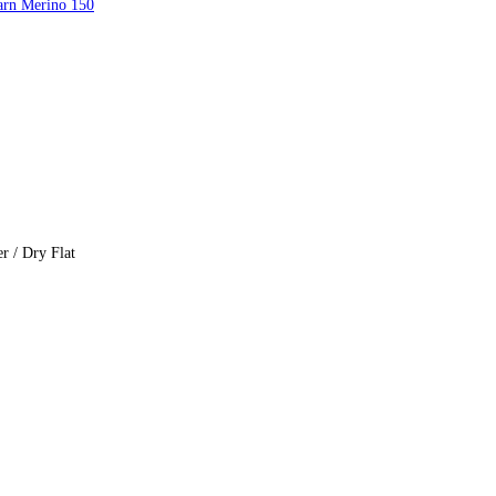
arn Merino 150
r / Dry Flat