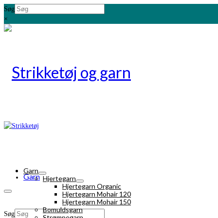
Søg
×
Garn
Garn
Hjertegarn
Hjertegarn Organic
Hjertegarn Mohair 120
Hjertegarn Mohair 150
Bomuldsgarn
Søg
Strømpegarn