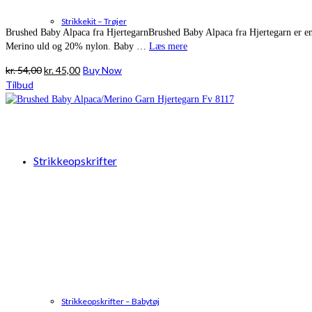
Strikkekit – Trøjer
Brushed Baby Alpaca fra HjertegarnBrushed Baby Alpaca fra Hjertegarn er en
Merino uld og 20% nylon. Baby …
Læs mere
Den
Den
kr.
54,00
kr.
45,00
Buy Now
oprindelige
aktuelle
Tilbud
pris
pris
var:
er:
kr. 54,00.
kr. 45,00.
Strikkeopskrifter
Strikkeopskrifter – Babytøj