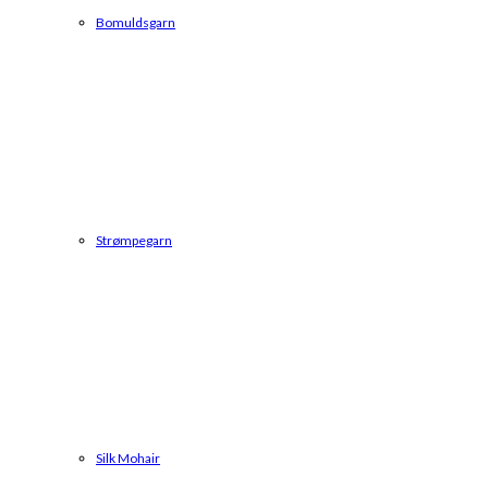
Bomuldsgarn
Strømpegarn
Silk Mohair