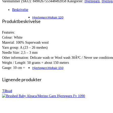
Varenummer (SKU):
8490267553448492058
Kategorier:
Hjertegarn
,
Hjerteg
var:
er:
kr. 42,00.
kr. 30,95.
Beskrivelse
Hjertegarn Mohair 120
Produktbeskrivelse
Features:
Colour: White
Material: 100% Superwash wool
Yarn group: A (23 – 26 meshes)
Needle Size: 2,5 – 3 mm
Other information: Delicate wash or Wool wash 30ÂºC / Never use conditione
Weight / Length: 50 grams = about 150 meters
Gauge: 10 cm =
Hjertegarn Mohair 150
Lignende produkter
Tilbud