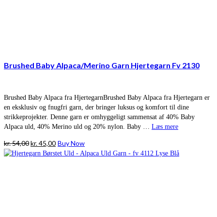
Brushed Baby Alpaca/Merino Garn Hjertegarn Fv 2130
Brushed Baby Alpaca fra HjertegarnBrushed Baby Alpaca fra Hjertegarn er
en eksklusiv og fnugfri garn, der bringer luksus og komfort til dine
strikkeprojekter. Denne garn er omhyggeligt sammensat af 40% Baby
Alpaca uld, 40% Merino uld og 20% nylon. Baby …
Læs mere
Den
Den
kr.
54,00
kr.
45,00
Buy Now
oprindelige
aktuelle
pris
pris
var:
er:
kr. 54,00.
kr. 45,00.