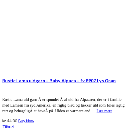
Rustic Lama uldgarn – Baby Alpaca – fv 8907 Lys Grøn
Rustic Lama uld garn Â er spundet Â af uld fra Alpacaen, der er i familie
med Lamaen fra syd Amerika, en rigtig blød og lækker uld som føles rigtig
rart og behageligÂ at haveÂ på. Ulden er varmere end …
Læs mere
kr.
44,00
Buy Now
Tilbud