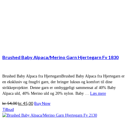
Brushed Baby Alpaca/Merino Garn Hjertegarn Fv 1830
Brushed Baby Alpaca fra HjertegarnBrushed Baby Alpaca fra Hjertegarn er
en eksklusiv og fnugfri garn, der bringer luksus og komfort til dine
strikkeprojekter. Denne garn er omhyggeligt sammensat af 40% Baby
Alpaca uld, 40% Merino uld og 20% nylon. Baby …
Læs mere
Den
Den
kr.
54,00
kr.
45,00
Buy Now
oprindelige
aktuelle
Tilbud
pris
pris
var:
er:
kr. 54,00.
kr. 45,00.