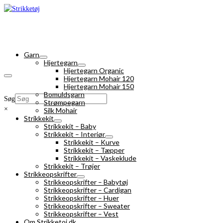
Garn
Hjertegarn
Hjertegarn Organic
Hjertegarn Mohair 120
Hjertegarn Mohair 150
Bomuldsgarn
Søg
Strømpegarn
×
Silk Mohair
Strikkekit
Strikkekit – Baby
Strikkekit – Interiør
Strikkekit – Kurve
Strikkekit – Tæpper
Strikkekit – Vaskeklude
Strikkekit – Trøjer
Strikkeopskrifter
Strikkeopskrifter – Babytøj
Strikkeopskrifter – Cardigan
Strikkeopskrifter – Huer
Strikkeopskrifter – Sweater
Strikkeopskrifter – Vest
Om Strikketoj.dk