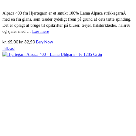
Alpaca 400 fra Hjertegarn er et smukt 100% Lama Alpaca strikkegarnÂ
med en fin glans, som træder tydeligt frem på grund af dets tætte spinding.
Det er oplagt at bruge til opskrifter på bluser, trøjer, halstørklæder, halsrør
og sjaler med …
Læs mere
Den
Den
kr.
65,00
kr.
32,50
Buy Now
oprindelige
aktuelle
Tilbud
pris
pris
var:
er:
kr. 65,00.
kr. 32,50.