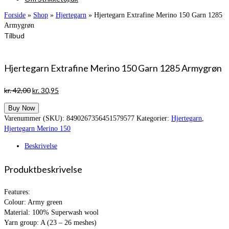
Forside
»
Shop
»
Hjertegarn
»
Hjertegarn Extrafine Merino 150 Garn 1285
Armygrøn
Tilbud
Hjertegarn Extrafine Merino 150 Garn 1285 Armygrøn
Den
Den
kr.
42,00
kr.
30,95
oprindelige
aktuelle
Buy Now
pris
pris
Varenummer (SKU):
8490267356451579577
Kategorier:
Hjertegarn
,
var:
er:
Hjertegarn Merino 150
kr. 42,00.
kr. 30,95.
Beskrivelse
Produktbeskrivelse
Features:
Colour: Army green
Material: 100% Superwash wool
Yarn group: A (23 – 26 meshes)