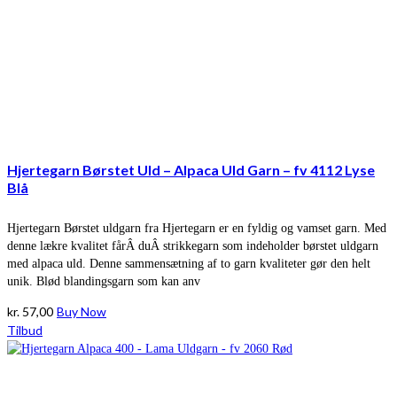
Hjertegarn Børstet Uld – Alpaca Uld Garn – fv 4112 Lyse
Blå
Hjertegarn Børstet uldgarn fra Hjertegarn er en fyldig og vamset garn. Med
denne lækre kvalitet fårÂ duÂ strikkegarn som indeholder børstet uldgarn
med alpaca uld. Denne sammensætning af to garn kvaliteter gør den helt
unik. Blød blandingsgarn som kan anv
kr.
57,00
Buy Now
Tilbud