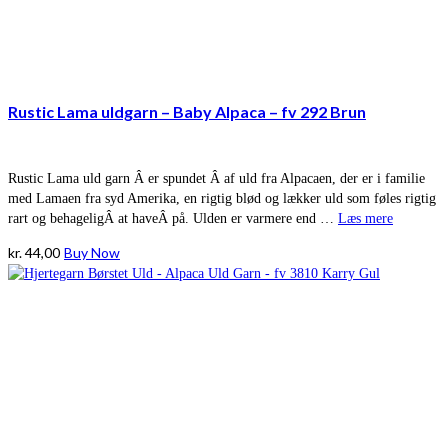
Rustic Lama uldgarn – Baby Alpaca – fv 292 Brun
Rustic Lama uld garn Â er spundet Â af uld fra Alpacaen, der er i familie
med Lamaen fra syd Amerika, en rigtig blød og lækker uld som føles rigtig
rart og behageligÂ at haveÂ på. Ulden er varmere end …
Læs mere
kr.
44,00
Buy Now