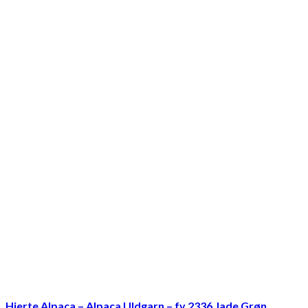
Hjerte Alpaca – Alpaca Uldgarn – fv 2336 Jade Grøn