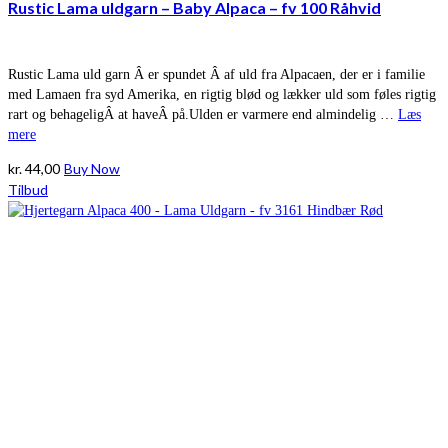
Rustic Lama uldgarn – Baby Alpaca – fv 100 Råhvid
Rustic Lama uld garn Â er spundet Â af uld fra Alpacaen, der er i familie
med Lamaen fra syd Amerika, en rigtig blød og lækker uld som føles rigtig
rart og behageligÂ at haveÂ på.Ulden er varmere end almindelig …
Læs
mere
kr.
44,00
Buy Now
Tilbud