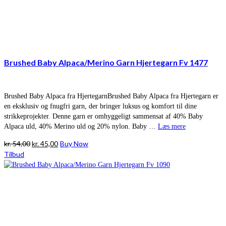
Brushed Baby Alpaca/Merino Garn Hjertegarn Fv 1477
Brushed Baby Alpaca fra HjertegarnBrushed Baby Alpaca fra Hjertegarn er
en eksklusiv og fnugfri garn, der bringer luksus og komfort til dine
strikkeprojekter. Denne garn er omhyggeligt sammensat af 40% Baby
Alpaca uld, 40% Merino uld og 20% nylon. Baby …
Læs mere
Den
Den
kr.
54,00
kr.
45,00
Buy Now
oprindelige
aktuelle
Tilbud
pris
pris
var:
er:
kr. 54,00.
kr. 45,00.