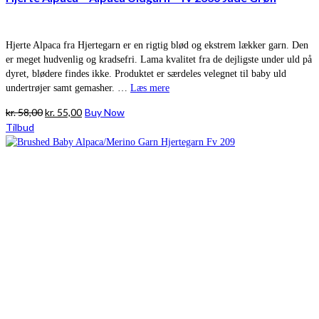
Hjerte Alpaca fra Hjertegarn er en rigtig blød og ekstrem lækker garn. Den
er meget hudvenlig og kradsefri. Lama kvalitet fra de dejligste under uld på
dyret, blødere findes ikke. Produktet er særdeles velegnet til baby uld
undertrøjer samt gemasher. …
Læs mere
Den
Den
kr.
58,00
kr.
55,00
Buy Now
oprindelige
aktuelle
Tilbud
pris
pris
var:
er:
kr. 58,00.
kr. 55,00.