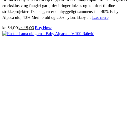
en eksklusiv og fnugfri garn, der bringer luksus og komfort til dine
strikkeprojekter. Denne garn er omhyggeligt sammensat af 40% Baby
Alpaca uld, 40% Merino uld og 20% nylon. Baby …
Læs mere
Den
Den
kr.
54,00
kr.
45,00
Buy Now
oprindelige
aktuelle
pris
pris
var:
er:
kr. 54,00.
kr. 45,00.