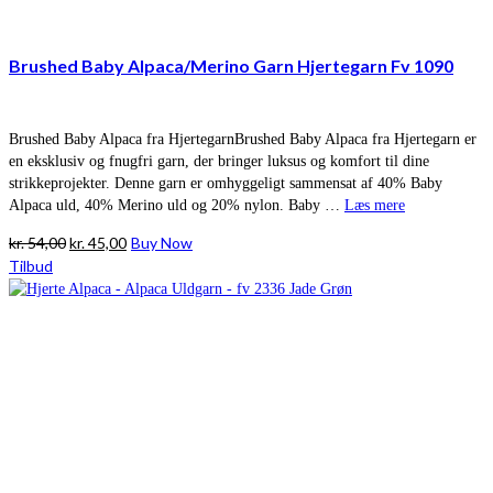
Brushed Baby Alpaca/Merino Garn Hjertegarn Fv 1090
Brushed Baby Alpaca fra HjertegarnBrushed Baby Alpaca fra Hjertegarn er
en eksklusiv og fnugfri garn, der bringer luksus og komfort til dine
strikkeprojekter. Denne garn er omhyggeligt sammensat af 40% Baby
Alpaca uld, 40% Merino uld og 20% nylon. Baby …
Læs mere
Den
Den
kr.
54,00
kr.
45,00
Buy Now
oprindelige
aktuelle
Tilbud
pris
pris
var:
er:
kr. 54,00.
kr. 45,00.