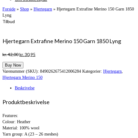
Forside
»
Shop
»
Hjertegarn
»
Hjertegarn Extrafine Merino 150 Garn 1850
Lyng
Tilbud
Hjertegarn Extrafine Merino 150 Garn 1850 Lyng
Den
Den
kr.
42,00
kr.
30,95
oprindelige
aktuelle
Buy Now
pris
pris
Varenummer (SKU):
8490262675412006284
Kategorier:
Hjertegarn
,
var:
er:
Hjertegarn Merino 150
kr. 42,00.
kr. 30,95.
Beskrivelse
Produktbeskrivelse
Features:
Colour: Heather
Material: 100% wool
Yarn group: A (23 – 26 meshes)