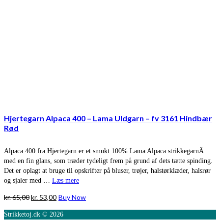
Hjertegarn Alpaca 400 – Lama Uldgarn – fv 3161 Hindbær
Rød
Alpaca 400 fra Hjertegarn er et smukt 100% Lama Alpaca strikkegarnÂ
med en fin glans, som træder tydeligt frem på grund af dets tætte spinding.
Det er oplagt at bruge til opskrifter på bluser, trøjer, halstørklæder, halsrør
og sjaler med …
Læs mere
Den
Den
kr.
65,00
kr.
53,00
Buy Now
oprindelige
aktuelle
Strikketoj.dk © 2026
pris
pris