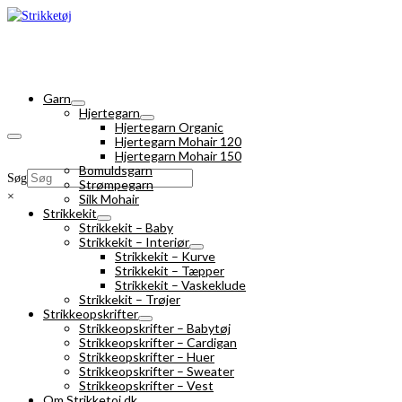
Garn
Hjertegarn
Hjertegarn Organic
Hjertegarn Mohair 120
Hjertegarn Mohair 150
Bomuldsgarn
Søg
Strømpegarn
×
Silk Mohair
Strikkekit
Strikkekit – Baby
Strikkekit – Interiør
Strikkekit – Kurve
Strikkekit – Tæpper
Strikkekit – Vaskeklude
Strikkekit – Trøjer
Strikkeopskrifter
Strikkeopskrifter – Babytøj
Strikkeopskrifter – Cardigan
Strikkeopskrifter – Huer
Strikkeopskrifter – Sweater
Strikkeopskrifter – Vest
Om Strikketoj.dk