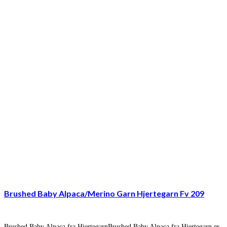
Brushed Baby Alpaca/Merino Garn Hjertegarn Fv 209
Brushed Baby Alpaca fra HjertegarnBrushed Baby Alpaca fra Hjertegarn er