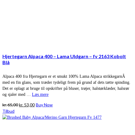
Hjertegarn Alpaca 400 – Lama Uldgarn – fv 2163 Kobolt
Blå
Alpaca 400 fra Hjertegarn er et smukt 100% Lama Alpaca strikkegarnÂ
med en fin glans, som træder tydeligt frem på grund af dets tætte spinding.
Det er oplagt at bruge til opskrifter på bluser, trøjer, halstørklæder, halsrør
og sjaler med …
Læs mere
Den
Den
kr.
65,00
kr.
53,00
Buy Now
oprindelige
aktuelle
Tilbud
pris
pris
var:
er:
kr. 65,00.
kr. 53,00.