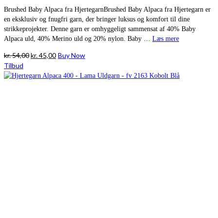
Brushed Baby Alpaca fra HjertegarnBrushed Baby Alpaca fra Hjertegarn er
en eksklusiv og fnugfri garn, der bringer luksus og komfort til dine
strikkeprojekter. Denne garn er omhyggeligt sammensat af 40% Baby
Alpaca uld, 40% Merino uld og 20% nylon. Baby …
Læs mere
Den
Den
kr.
54,00
kr.
45,00
Buy Now
oprindelige
aktuelle
Tilbud
pris
pris
var:
er:
kr. 54,00.
kr. 45,00.