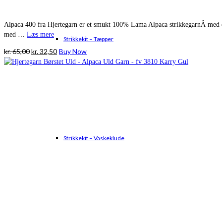
Alpaca 400 fra Hjertegarn er et smukt 100% Lama Alpaca strikkegarnÂ med en fin
med …
Læs mere
Strikkekit – Tæpper
Den
Den
kr.
65,00
kr.
32,50
Buy Now
oprindelige
aktuelle
pris
pris
var:
er:
kr. 65,00.
kr. 32,50.
Strikkekit – Vaskeklude