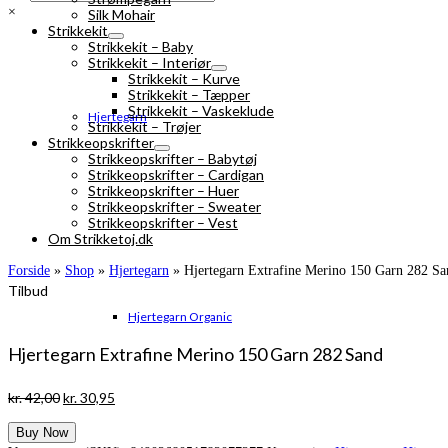
×
Silk Mohair
Strikkekit
Strikkekit – Baby
Strikkekit – Interiør
Strikkekit – Kurve
Strikkekit – Tæpper
Strikkekit – Vaskeklude
Hjertegarn
Strikkekit – Trøjer
Strikkeopskrifter
Strikkeopskrifter – Babytøj
Strikkeopskrifter – Cardigan
Strikkeopskrifter – Huer
Strikkeopskrifter – Sweater
Strikkeopskrifter – Vest
Om Strikketoj.dk
Forside
»
Shop
»
Hjertegarn
»
Hjertegarn Extrafine Merino 150 Garn 282 Sa
Tilbud
Hjertegarn Organic
Hjertegarn Extrafine Merino 150 Garn 282 Sand
Den
Den
kr.
42,00
kr.
30,95
oprindelige
aktuelle
Buy Now
pris
pris