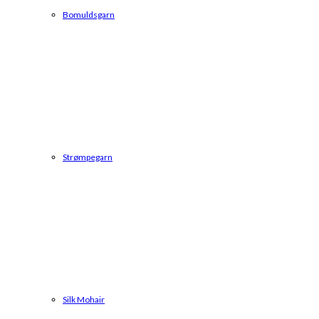
Bomuldsgarn
Strømpegarn
Silk Mohair