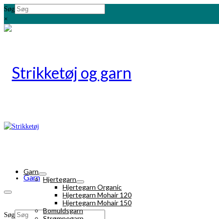
Søg
×
Garn
Garn
Hjertegarn
Hjertegarn Organic
Hjertegarn Mohair 120
Hjertegarn Mohair 150
Bomuldsgarn
Søg
Strømpegarn