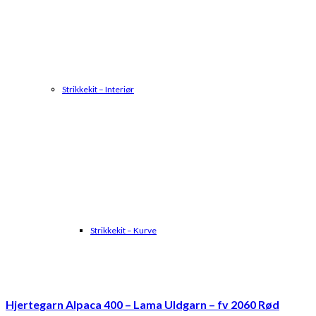
Strikkekit – Interiør
Strikkekit – Kurve
Hjertegarn Alpaca 400 – Lama Uldgarn – fv 2060 Rød