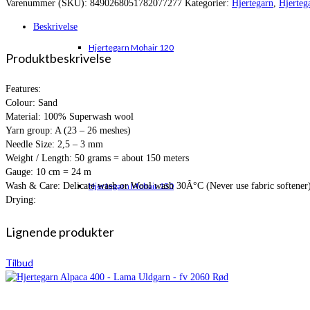
Varenummer (SKU):
8490268051782077277
Kategorier:
Hjertegarn
,
Hjerteg
var:
er:
kr. 42,00.
kr. 30,95.
Beskrivelse
Hjertegarn Mohair 120
Produktbeskrivelse
Features:
Colour: Sand
Material: 100% Superwash wool
Yarn group: A (23 – 26 meshes)
Needle Size: 2,5 – 3 mm
Weight / Length: 50 grams = about 150 meters
Gauge: 10 cm = 24 m
Wash & Care: Delicate wash or Wool wash 30Â°C (Never use fabric softener
Hjertegarn Mohair 150
Drying:
Lignende produkter
Tilbud