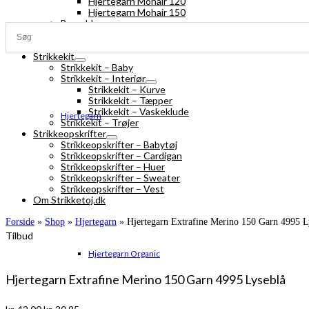
Hjertegarn Mohair 120
Hjertegarn Mohair 150
Bomuldsgarn
Strømpegarn
Silk Mohair
Strikkekit
Strikkekit – Baby
Strikkekit – Interiør
Strikkekit – Kurve
Strikkekit – Tæpper
Strikkekit – Vaskeklude
Hjertegarn
Strikkekit – Trøjer
Strikkeopskrifter
Strikkeopskrifter – Babytøj
Strikkeopskrifter – Cardigan
Strikkeopskrifter – Huer
Strikkeopskrifter – Sweater
Strikkeopskrifter – Vest
Om Strikketoj.dk
Forside
»
Shop
»
Hjertegarn
»
Hjertegarn Extrafine Merino 150 Garn 4995 L
Tilbud
Hjertegarn Organic
Hjertegarn Extrafine Merino 150 Garn 4995 Lyseblå
Den
Den