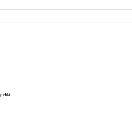
yseblå