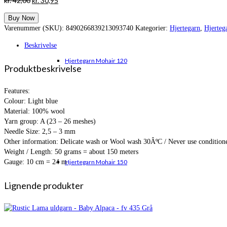
kr.
42,00
kr.
30,95
oprindelige
aktuelle
Buy Now
pris
pris
Varenummer (SKU):
8490266839213093740
Kategorier:
Hjertegarn
,
Hjerteg
var:
er:
kr. 42,00.
kr. 30,95.
Beskrivelse
Hjertegarn Mohair 120
Produktbeskrivelse
Features:
Colour: Light blue
Material: 100% wool
Yarn group: A (23 – 26 meshes)
Needle Size: 2,5 – 3 mm
Other information: Delicate wash or Wool wash 30ÂºC / Never use conditione
Weight / Length: 50 grams = about 150 meters
Gauge: 10 cm = 24 m
Hjertegarn Mohair 150
Lignende produkter