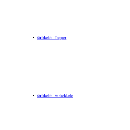
Strikkekit – Tæpper
Strikkekit – Vaskeklude