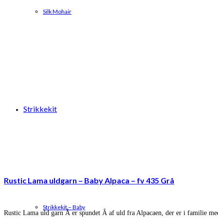
Silk Mohair
Strikkekit
Rustic Lama uldgarn – Baby Alpaca – fv 435 Grå
Strikkekit – Baby
Rustic Lama uld garn Â er spundet Â af uld fra Alpacaen, der er i familie m