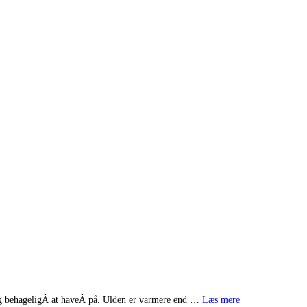
t og behageligÂ at haveÂ på. Ulden er varmere end …
Læs mere