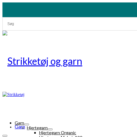
Garn
Garn
Hjertegarn
Hjertegarn Organic