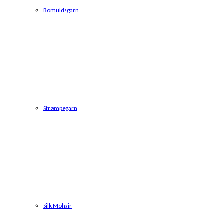
Bomuldsgarn
Strømpegarn
Silk Mohair