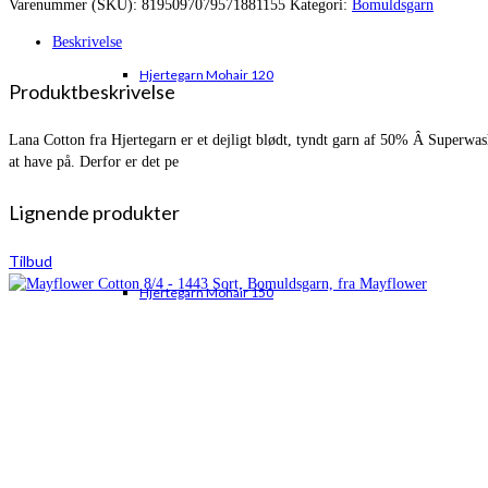
Varenummer (SKU):
8195097079571881155
Kategori:
Bomuldsgarn
var:
er:
kr. 37,00.
kr. 31,00.
Beskrivelse
Hjertegarn Mohair 120
Produktbeskrivelse
Lana Cotton fra Hjertegarn er et dejligt blødt, tyndt garn af 50% Â Superwa
at have på. Derfor er det pe
Lignende produkter
Tilbud
Hjertegarn Mohair 150