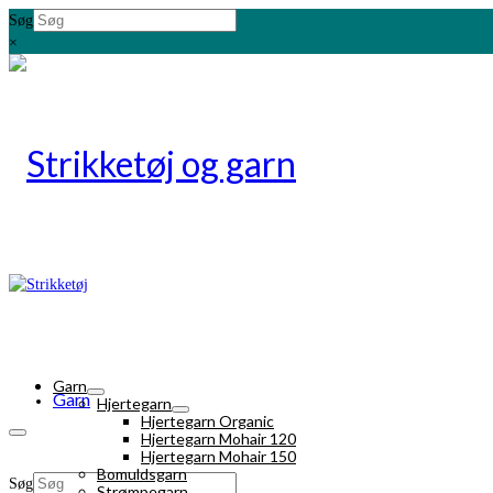
Søg
×
Garn
Garn
Hjertegarn
Hjertegarn Organic
Hjertegarn Mohair 120
Hjertegarn Mohair 150
Bomuldsgarn
Søg
Strømpegarn