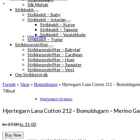
×
Silk Mohair
Strikkekit
Strikkekit – Baby
Strikkekit – Interiør
Strikkekit – Kurve
Strikkekit – Tæpper
Strikkekit – Vaskeklude
Hjertegarn
Strikkekit – Trøjer
Strikkeopskrifter
Strikkeopskrifter – Babytøj
Strikkeopskrifter – Cardigan
Strikkeopskrifter – Huer
Strikkeopskrifter – Sweater
Strikkeopskrifter – Vest
Om Strikketoj.dk
Forside
»
Shop
»
Bomuldsgarn
»
Hjertegarn Lana Cotton 212 – Bomuldsgar
Tilbud
Hjertegarn Organic
Hjertegarn Lana Cotton 212 – Bomuldsgarn – Merino Ga
Den
Den
kr.
37,00
kr.
31,00
oprindelige
aktuelle
Buy Now
pris
pris