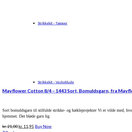
Strikkekit – Tæpper
Strikkekit – Vaskeklude
Mayflower Cotton 8/4 – 1443 Sort, Bomuldsgarn, fra Mayf
Sort bomuldsgarn til stilfulde strikke- og hækleprojekter Vi er vilde med, hv
hjemmet. Det bløde garn lig
Den
Den
kr.
21,00
kr.
11,95
Buy Now
oprindelige
aktuelle