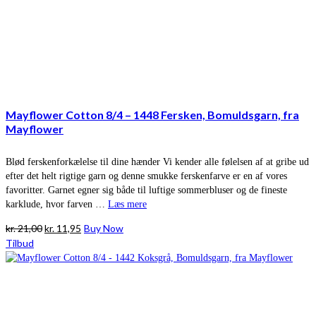
Mayflower Cotton 8/4 – 1448 Fersken, Bomuldsgarn, fra
Mayflower
Blød ferskenforkælelse til dine hænder Vi kender alle følelsen af at gribe ud
efter det helt rigtige garn og denne smukke ferskenfarve er en af vores
favoritter. Garnet egner sig både til luftige sommerbluser og de fineste
karklude, hvor farven …
Læs mere
Den
Den
kr.
21,00
kr.
11,95
Buy Now
oprindelige
aktuelle
Tilbud
pris
pris
var:
er:
kr. 21,00.
kr. 11,95.