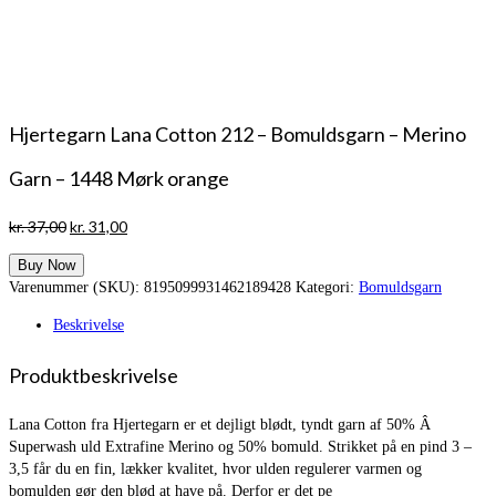
Hjertegarn Lana Cotton 212 – Bomuldsgarn – Merino
Garn – 1448 Mørk orange
Den
Den
kr.
37,00
kr.
31,00
oprindelige
aktuelle
Buy Now
pris
pris
Varenummer (SKU):
8195099931462189428
Kategori:
Bomuldsgarn
var:
er:
kr. 37,00.
kr. 31,00.
Beskrivelse
Produktbeskrivelse
Lana Cotton fra Hjertegarn er et dejligt blødt, tyndt garn af 50% Â
Superwash uld Extrafine Merino og 50% bomuld. Strikket på en pind 3 –
3,5 får du en fin, lækker kvalitet, hvor ulden regulerer varmen og
bomulden gør den blød at have på. Derfor er det pe