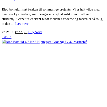
Blød bomuld i sart fersken til sommerlige projekter Vi er helt vilde med
den fine Lys Fersken, som bringer et strejf af solskin ind i ethvert
strikketøj. Garnet føles skønt blødt mellem hænderne og farven er så rolig,
at den …
Læs mere
Den
Den
kr.
21,00
kr.
11,95
Buy Now
oprindelige
aktuelle
Tilbud
pris
pris
var:
er:
kr. 21,00.
kr. 11,95.