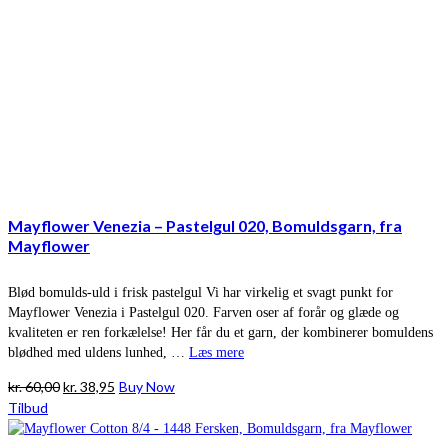
Mayflower Venezia – Pastelgul 020, Bomuldsgarn, fra
Mayflower
Blød bomulds-uld i frisk pastelgul Vi har virkelig et svagt punkt for
Mayflower Venezia i Pastelgul 020. Farven oser af forår og glæde og
kvaliteten er ren forkælelse! Her får du et garn, der kombinerer bomuldens
blødhed med uldens lunhed, …
Læs mere
Den
Den
kr.
60,00
kr.
38,95
Buy Now
oprindelige
aktuelle
Tilbud
pris
pris
var:
er: