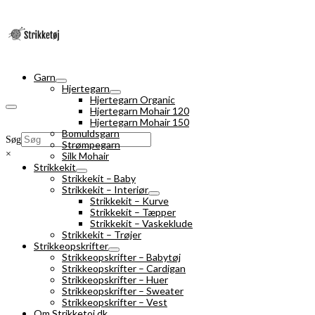
Garn
Hjertegarn
Hjertegarn Organic
Hjertegarn Mohair 120
Hjertegarn Mohair 150
Bomuldsgarn
Søg
Strømpegarn
×
Silk Mohair
Strikkekit
Strikkekit – Baby
Strikkekit – Interiør
Strikkekit – Kurve
Strikkekit – Tæpper
Strikkekit – Vaskeklude
Strikkekit – Trøjer
Strikkeopskrifter
Strikkeopskrifter – Babytøj
Strikkeopskrifter – Cardigan
Strikkeopskrifter – Huer
Strikkeopskrifter – Sweater
Strikkeopskrifter – Vest
Om Strikketoj.dk