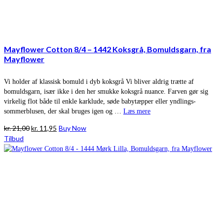
Mayflower Cotton 8/4 – 1442 Koksgrå, Bomuldsgarn, fra
Mayflower
Vi holder af klassisk bomuld i dyb koksgrå Vi bliver aldrig trætte af
bomuldsgarn, især ikke i den her smukke koksgrå nuance. Farven gør sig
virkelig flot både til enkle karklude, søde babytæpper eller yndlings-
sommerblusen, der skal bruges igen og …
Læs mere
Den
Den
kr.
21,00
kr.
11,95
Buy Now
oprindelige
aktuelle
Tilbud
pris
pris
var:
er:
kr. 21,00.
kr. 11,95.