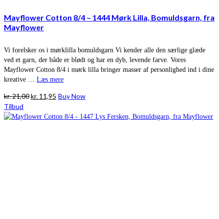
Mayflower Cotton 8/4 – 1444 Mørk Lilla, Bomuldsgarn, fra
Mayflower
Vi forelsker os i mørklilla bomuldsgarn Vi kender alle den særlige glæde
ved et garn, der både er blødt og har en dyb, levende farve. Vores
Mayflower Cotton 8/4 i mørk lilla bringer masser af personlighed ind i dine
kreative …
Læs mere
Den
Den
kr.
21,00
kr.
11,95
Buy Now
oprindelige
aktuelle
Tilbud
pris
pris
var:
er:
kr. 21,00.
kr. 11,95.