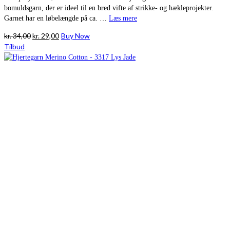
bomuldsgarn, der er ideel til en bred vifte af strikke- og hækleprojekter.
Garnet har en løbelængde på ca. …
Læs mere
Den
Den
kr.
34,00
kr.
29,00
Buy Now
oprindelige
aktuelle
Tilbud
pris
pris
var:
er:
kr. 34,00.
kr. 29,00.