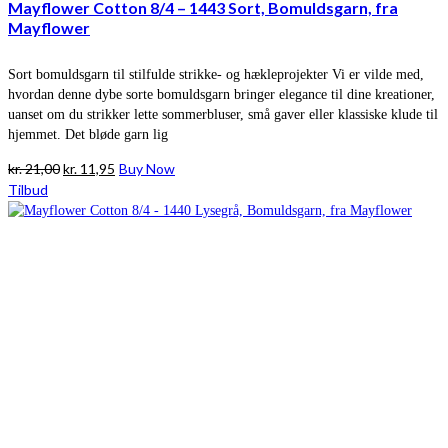
Mayflower Cotton 8/4 – 1443 Sort, Bomuldsgarn, fra
Mayflower
Sort bomuldsgarn til stilfulde strikke- og hækleprojekter Vi er vilde med,
hvordan denne dybe sorte bomuldsgarn bringer elegance til dine kreationer,
uanset om du strikker lette sommerbluser, små gaver eller klassiske klude til
hjemmet. Det bløde garn lig
Den
Den
kr.
21,00
kr.
11,95
Buy Now
oprindelige
aktuelle
Tilbud
pris
pris
var:
er:
kr. 21,00.
kr. 11,95.