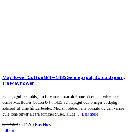
Mayflower Cotton 8/4 – 1435 Sennepsgul, Bomuldsgarn,
fra Mayflower
Sennepsgul bomuldsgarn til varme forårsdrømme Vi er helt vilde med
denne Mayflower Cotton 8/4 i 1435 Sennepsgul den bringer et dejligt
solstrejf til dine håndarbejder. Med sin bløde, rene bomuld og den varme
gule tone bliver alt fra sommerbluser, klude …
Læs mere
Den
Den
kr.
21,00
kr.
11,95
Buy Now
oprindelige
aktuelle
Tilbud