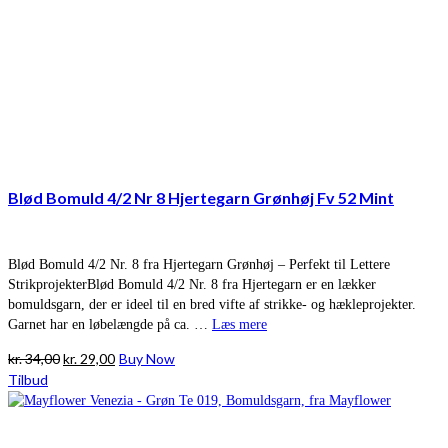
Blød Bomuld 4/2 Nr 8 Hjertegarn Grønhøj Fv 52 Mint
Blød Bomuld 4/2 Nr. 8 fra Hjertegarn Grønhøj – Perfekt til Lettere
StrikprojekterBlød Bomuld 4/2 Nr. 8 fra Hjertegarn er en lækker
bomuldsgarn, der er ideel til en bred vifte af strikke- og hækleprojekter.
Garnet har en løbelængde på ca. …
Læs mere
Den
Den
kr.
34,00
kr.
29,00
Buy Now
oprindelige
aktuelle
Tilbud
pris
pris
var:
er:
kr. 34,00.
kr. 29,00.