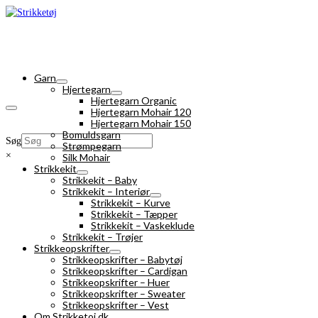
Garn
Hjertegarn
Hjertegarn Organic
Hjertegarn Mohair 120
Hjertegarn Mohair 150
Bomuldsgarn
Søg
Strømpegarn
×
Silk Mohair
Strikkekit
Strikkekit – Baby
Strikkekit – Interiør
Strikkekit – Kurve
Strikkekit – Tæpper
Strikkekit – Vaskeklude
Strikkekit – Trøjer
Strikkeopskrifter
Strikkeopskrifter – Babytøj
Strikkeopskrifter – Cardigan
Strikkeopskrifter – Huer
Strikkeopskrifter – Sweater
Strikkeopskrifter – Vest
Om Strikketoj.dk