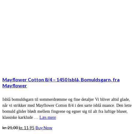
Mayflower Cotton 8/4 – 1450 Isblå, Bomuldsgarn, fra
Mayflower
Isblå bomuldsgarn til sommerdrømme og fine detaljer Vi bliver altid glade,
når vi strikker med Mayflower Cotton 8/4 i den sarte isblå nuance. Den lette
bomuld glider blødt mellem fingrene og egner sig til alt fra luftige bluser,
klassiske karklude …
Læs mere
Den
Den
kr.
21,00
kr.
11,95
Buy Now
oprindelige
aktuelle