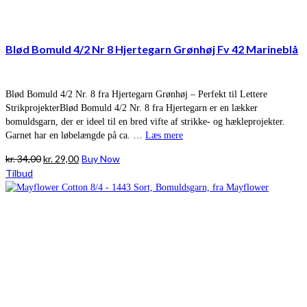
Blød Bomuld 4/2 Nr 8 Hjertegarn Grønhøj Fv 42 Marineblå
Blød Bomuld 4/2 Nr. 8 fra Hjertegarn Grønhøj – Perfekt til Lettere
StrikprojekterBlød Bomuld 4/2 Nr. 8 fra Hjertegarn er en lækker
bomuldsgarn, der er ideel til en bred vifte af strikke- og hækleprojekter.
Garnet har en løbelængde på ca. …
Læs mere
Den
Den
kr.
34,00
kr.
29,00
Buy Now
oprindelige
aktuelle
Tilbud
pris
pris
var:
er:
kr. 34,00.
kr. 29,00.