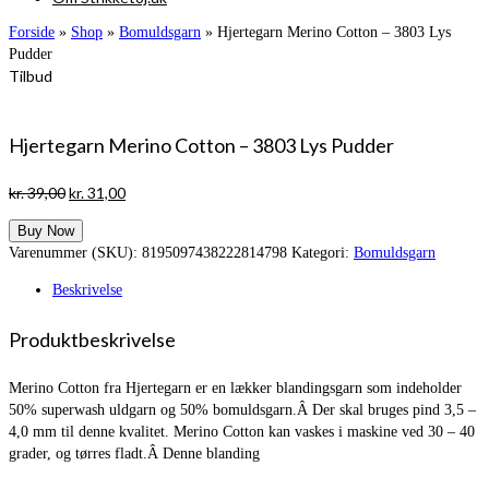
Forside
»
Shop
»
Bomuldsgarn
»
Hjertegarn Merino Cotton – 3803 Lys
Pudder
Tilbud
Hjertegarn Merino Cotton – 3803 Lys Pudder
Den
Den
kr.
39,00
kr.
31,00
oprindelige
aktuelle
Buy Now
pris
pris
Varenummer (SKU):
8195097438222814798
Kategori:
Bomuldsgarn
var:
er:
kr. 39,00.
kr. 31,00.
Beskrivelse
Produktbeskrivelse
Merino Cotton fra Hjertegarn er en lækker blandingsgarn som indeholder
50% superwash uldgarn og 50% bomuldsgarn.Â Der skal bruges pind 3,5 –
4,0 mm til denne kvalitet. Merino Cotton kan vaskes i maskine ved 30 – 40
grader, og tørres fladt.Â Denne blanding