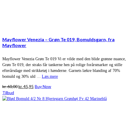
Mayflower Venezia – Grøn Te 019, Bomuldsgarn, fra
Mayflower
Mayflower Venezia Grøn Te 019 Vi er vilde med den blide grønne nuance,
Grøn Te 019, der straks får tankerne hen på rolige forårsmarker og stille
efterårsdage med strikketøj i hænderne. Garnets lækre blanding af 70%
bomuld og 30% uld …
Læs mere
Den
Den
kr.
60,00
kr.
45,95
Buy Now
oprindelige
aktuelle
Tilbud
pris
pris
var:
er:
kr. 60,00.
kr. 45,95.