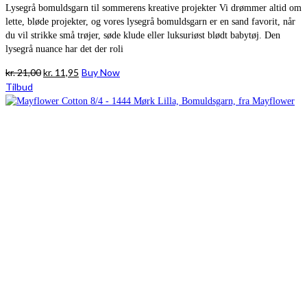
Lysegrå bomuldsgarn til sommerens kreative projekter Vi drømmer altid om
lette, bløde projekter, og vores lysegrå bomuldsgarn er en sand favorit, når
du vil strikke små trøjer, søde klude eller luksuriøst blødt babytøj. Den
lysegrå nuance har det der roli
Den
Den
kr.
21,00
kr.
11,95
Buy Now
oprindelige
aktuelle
Tilbud
pris
pris
var:
er:
kr. 21,00.
kr. 11,95.