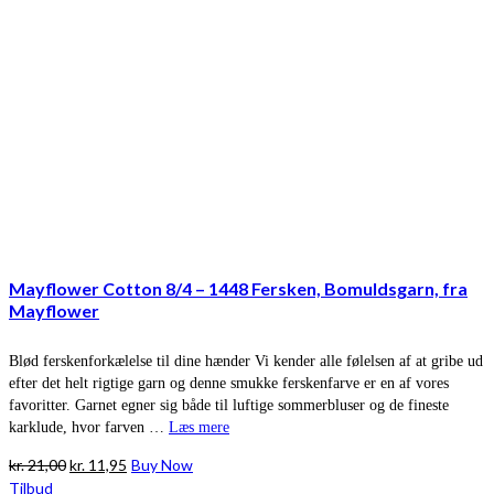
Mayflower Cotton 8/4 – 1448 Fersken, Bomuldsgarn, fra
Mayflower
Blød ferskenforkælelse til dine hænder Vi kender alle følelsen af at gribe ud
efter det helt rigtige garn og denne smukke ferskenfarve er en af vores
favoritter. Garnet egner sig både til luftige sommerbluser og de fineste
karklude, hvor farven …
Læs mere
Den
Den
kr.
21,00
kr.
11,95
Buy Now
oprindelige
aktuelle
Tilbud