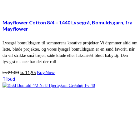
Mayflower Cotton 8/4 – 1440 Lysegrå, Bomuldsgarn, fra
Mayflower
Lysegrå bomuldsgarn til sommerens kreative projekter Vi drømmer altid om
lette, bløde projekter, og vores lysegrå bomuldsgarn er en sand favorit, når
du vil strikke små trøjer, søde klude eller luksuriøst blødt babytøj. Den
lysegrå nuance har det der roli
Den
Den
kr.
21,00
kr.
11,95
Buy Now
oprindelige
aktuelle
Tilbud
pris
pris
var:
er:
kr. 21,00.
kr. 11,95.