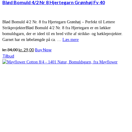
Blød Bomuld 4/2 Nr 8 Hjertegarn Grønhøj Fv 40
Blød Bomuld 4/2 Nr. 8 fra Hjertegarn Grønhøj – Perfekt til Lettere
StrikprojekterBlød Bomuld 4/2 Nr. 8 fra Hjertegarn er en lækker
bomuldsgarn, der er ideel til en bred vifte af strikke- og hækleprojekter.
Garnet har en løbelængde på ca. …
Læs mere
Den
Den
kr.
34,00
kr.
29,00
Buy Now
oprindelige
aktuelle
Tilbud
pris
pris
var:
er:
kr. 34,00.
kr. 29,00.