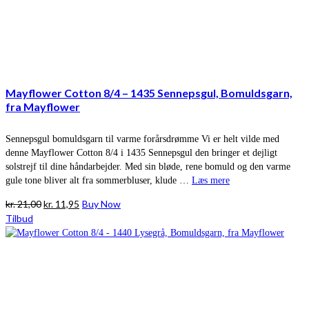
Mayflower Cotton 8/4 – 1435 Sennepsgul, Bomuldsgarn,
fra Mayflower
Sennepsgul bomuldsgarn til varme forårsdrømme Vi er helt vilde med
denne Mayflower Cotton 8/4 i 1435 Sennepsgul den bringer et dejligt
solstrejf til dine håndarbejder. Med sin bløde, rene bomuld og den varme
gule tone bliver alt fra sommerbluser, klude …
Læs mere
Den
Den
kr.
21,00
kr.
11,95
Buy Now
oprindelige
aktuelle
Tilbud
pris
pris
var:
er:
kr. 21,00.
kr. 11,95.