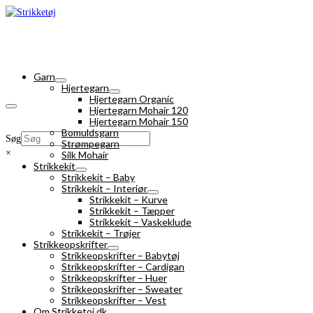
Garn
Hjertegarn
Hjertegarn Organic
Hjertegarn Mohair 120
Hjertegarn Mohair 150
Bomuldsgarn
Søg
Strømpegarn
×
Silk Mohair
Strikkekit
Strikkekit – Baby
Strikkekit – Interiør
Strikkekit – Kurve
Strikkekit – Tæpper
Strikkekit – Vaskeklude
Strikkekit – Trøjer
Strikkeopskrifter
Strikkeopskrifter – Babytøj
Strikkeopskrifter – Cardigan
Strikkeopskrifter – Huer
Strikkeopskrifter – Sweater
Strikkeopskrifter – Vest
Om Strikketoj.dk