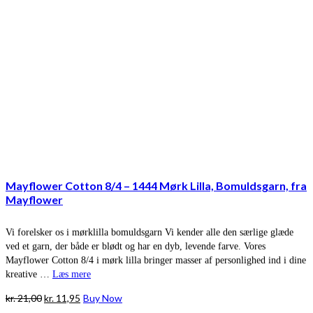
Mayflower Cotton 8/4 – 1444 Mørk Lilla, Bomuldsgarn, fra
Mayflower
Vi forelsker os i mørklilla bomuldsgarn Vi kender alle den særlige glæde
ved et garn, der både er blødt og har en dyb, levende farve. Vores
Mayflower Cotton 8/4 i mørk lilla bringer masser af personlighed ind i dine
kreative …
Læs mere
Den
Den
kr.
21,00
kr.
11,95
Buy Now
oprindelige
aktuelle