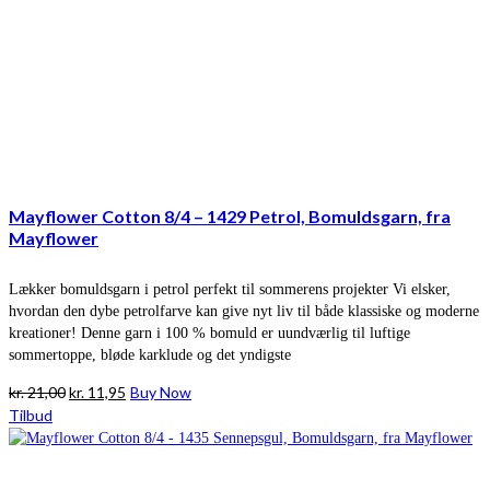
Mayflower Cotton 8/4 – 1429 Petrol, Bomuldsgarn, fra
Mayflower
Lækker bomuldsgarn i petrol perfekt til sommerens projekter Vi elsker,
hvordan den dybe petrolfarve kan give nyt liv til både klassiske og moderne
kreationer! Denne garn i 100 % bomuld er uundværlig til luftige
sommertoppe, bløde karklude og det yndigste
Den
Den
kr.
21,00
kr.
11,95
Buy Now
oprindelige
aktuelle
Tilbud
pris
pris
var:
er:
kr. 21,00.
kr. 11,95.