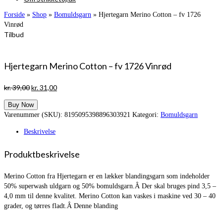
Forside
»
Shop
»
Bomuldsgarn
»
Hjertegarn Merino Cotton – fv 1726
Vinrød
Tilbud
Hjertegarn Merino Cotton – fv 1726 Vinrød
Den
Den
kr.
39,00
kr.
31,00
oprindelige
aktuelle
Buy Now
pris
pris
Varenummer (SKU):
8195095398896303921
Kategori:
Bomuldsgarn
var:
er:
kr. 39,00.
kr. 31,00.
Beskrivelse
Produktbeskrivelse
Merino Cotton fra Hjertegarn er en lækker blandingsgarn som indeholder
50% superwash uldgarn og 50% bomuldsgarn.Â Der skal bruges pind 3,5 –
4,0 mm til denne kvalitet. Merino Cotton kan vaskes i maskine ved 30 – 40
grader, og tørres fladt.Â Denne blanding