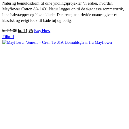
Naturlig bomuldsdrøm til dine yndlingsprojekter Vi elsker, hvordan
Mayflower Cotton 8/4 1401 Natur lægger op til de skønneste sommerstrik,
lune babytæpper og bløde klude. Den rene, naturhvide nuance giver et
klassisk og evigt look til både tøj og bolig.
Den
Den
kr.
21,00
kr.
11,95
Buy Now
oprindelige
aktuelle
Tilbud
pris
pris
var:
er:
kr. 21,00.
kr. 11,95.