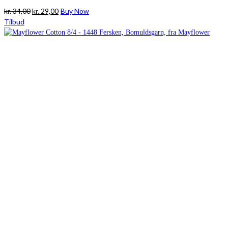
Den
Den
kr.
34,00
kr.
29,00
Buy Now
oprindelige
aktuelle
Tilbud
pris
pris
var:
er:
kr. 34,00.
kr. 29,00.