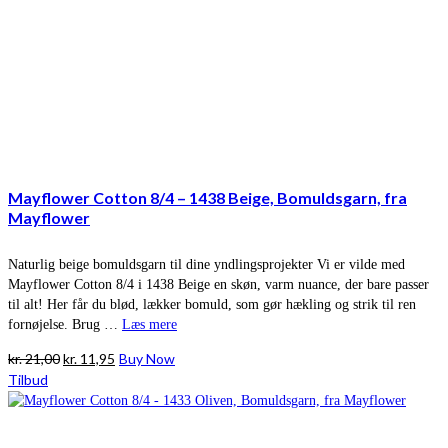
Mayflower Cotton 8/4 – 1438 Beige, Bomuldsgarn, fra
Mayflower
Naturlig beige bomuldsgarn til dine yndlingsprojekter Vi er vilde med
Mayflower Cotton 8/4 i 1438 Beige en skøn, varm nuance, der bare passer
til alt! Her får du blød, lækker bomuld, som gør hækling og strik til ren
fornøjelse. Brug …
Læs mere
Den
Den
kr.
21,00
kr.
11,95
Buy Now
oprindelige
aktuelle
Tilbud
pris
pris
var:
er:
kr. 21,00.
kr. 11,95.