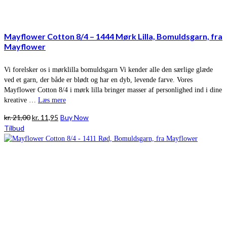
Mayflower Cotton 8/4 – 1444 Mørk Lilla, Bomuldsgarn, fra
Mayflower
Vi forelsker os i mørklilla bomuldsgarn Vi kender alle den særlige glæde
ved et garn, der både er blødt og har en dyb, levende farve. Vores
Mayflower Cotton 8/4 i mørk lilla bringer masser af personlighed ind i dine
kreative …
Læs mere
Den
Den
kr.
21,00
kr.
11,95
Buy Now
oprindelige
aktuelle
Tilbud
pris
pris
var:
er:
kr. 21,00.
kr. 11,95.