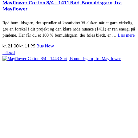
Mayflower Cotton 8/4 – 1411 Rød, Bomuldsgarn, fra
Mayflower
Rød bomuldsgarn, der sprudler af kreativitet Vi elsker, når et garn virkelig
gør en forskel i dit projekt og den klare røde nuance (1411) er ren energi på
pindene. Her får du et 100 % bomuldsgarn, der føles blødt, er …
Læs mere
Den
Den
kr.
21,00
kr.
11,95
Buy Now
oprindelige
aktuelle
Tilbud
pris
pris
var:
er:
kr. 21,00.
kr. 11,95.