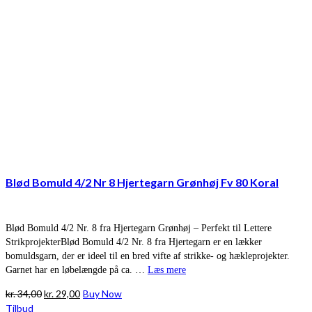
Blød Bomuld 4/2 Nr 8 Hjertegarn Grønhøj Fv 80 Koral
Blød Bomuld 4/2 Nr. 8 fra Hjertegarn Grønhøj – Perfekt til Lettere
StrikprojekterBlød Bomuld 4/2 Nr. 8 fra Hjertegarn er en lækker
bomuldsgarn, der er ideel til en bred vifte af strikke- og hækleprojekter.
Garnet har en løbelængde på ca. …
Læs mere
Den
Den
kr.
34,00
kr.
29,00
Buy Now
oprindelige
aktuelle
Tilbud