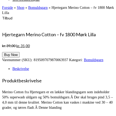
Forside
»
Shop
»
Bomuldsgarn
»
Hjertegarn Merino Cotton – fv 1800 Mørk
Lilla
Tilbud
Hjertegarn Merino Cotton – fv 1800 Mørk Lilla
Den
Den
kr.
39,00
kr.
31,00
oprindelige
aktuelle
Buy Now
pris
pris
Varenummer (SKU):
8195097079870063937
Kategori:
Bomuldsgarn
var:
er:
kr. 39,00.
kr. 31,00.
Beskrivelse
Produktbeskrivelse
Merino Cotton fra Hjertegarn er en lækker blandingsgarn som indeholder
50% superwash uldgarn og 50% bomuldsgarn.Â Der skal bruges pind 3,5 –
4,0 mm til denne kvalitet. Merino Cotton kan vaskes i maskine ved 30 – 40
grader, og tørres fladt.Â Denne blanding