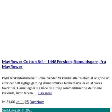
Mayflower Cotton 8/4 – 1448 Fersken, Bomuldsgarn, fra
Mayflower
Blød ferskenforkælelse til dine hænder Vi kender alle følelsen af at gribe ud
efter det helt rigtige garn og denne smukke ferskenfarve er en af vores
favoritter. Garnet egner sig både til luftige sommerbluser og de fineste
karklude, hvor farven …
Læs mere
Den
Den
kr.
21,00
kr.
11,95
Buy Now
oprindelige
aktuelle
Strikketoj.dk © 2026
pris
pris