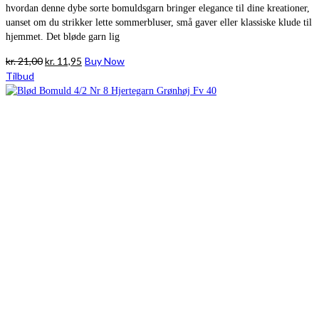
hvordan denne dybe sorte bomuldsgarn bringer elegance til dine kreationer,
uanset om du strikker lette sommerbluser, små gaver eller klassiske klude til
hjemmet. Det bløde garn lig
Den
Den
kr.
21,00
kr.
11,95
Buy Now
oprindelige
aktuelle
Tilbud
pris
pris
var:
er:
kr. 21,00.
kr. 11,95.