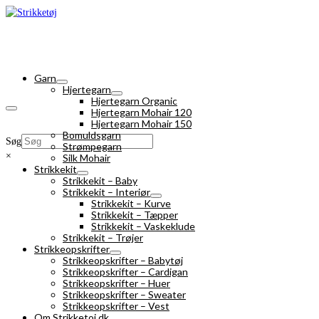
Garn
Hjertegarn
Hjertegarn Organic
Hjertegarn Mohair 120
Hjertegarn Mohair 150
Bomuldsgarn
Søg
Strømpegarn
×
Silk Mohair
Strikkekit
Strikkekit – Baby
Strikkekit – Interiør
Strikkekit – Kurve
Strikkekit – Tæpper
Strikkekit – Vaskeklude
Strikkekit – Trøjer
Strikkeopskrifter
Strikkeopskrifter – Babytøj
Strikkeopskrifter – Cardigan
Strikkeopskrifter – Huer
Strikkeopskrifter – Sweater
Strikkeopskrifter – Vest
Om Strikketoj.dk