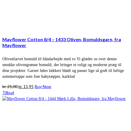
Mayflower Cotton 8/4 – 1433 Oliven, Bomuldsgarn, fra
Mayflower
Olivenfarvet bomuld til håndarbejde med ro Vi glæder os over denne
smukke olivengrønne bomuld, der bringer et roligt og moderne præg til
dine projekter. Garnet føles lækkert blødt og passer lige så godt til luftige
sommertoppe som fine babytæpper, karklud
Den
Den
kr.
21,00
kr.
11,95
Buy Now
oprindelige
aktuelle
Tilbud
pris
pris
var:
er:
kr. 21,00.
kr. 11,95.