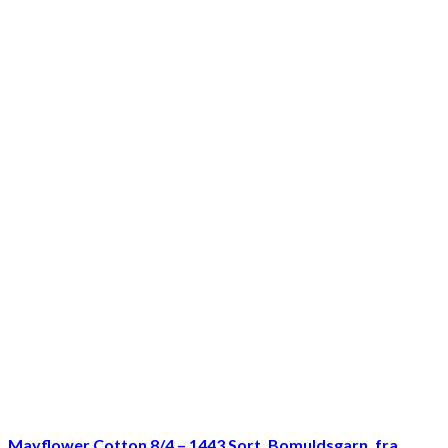
Mayflower Cotton 8/4 – 1443 Sort, Bomuldsgarn, fra