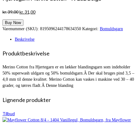
Den
Den
kr.
39,00
kr.
31,00
oprindelige
aktuelle
Buy Now
pris
pris
Varenummer (SKU):
8195096244178634350
Kategori:
Bomuldsgarn
var:
er:
kr. 39,00.
kr. 31,00.
Beskrivelse
Produktbeskrivelse
Merino Cotton fra Hjertegarn er en lækker blandingsgarn som indeholder
50% superwash uldgarn og 50% bomuldsgarn.Â Der skal bruges pind 3,5 –
4,0 mm til denne kvalitet. Merino Cotton kan vaskes i maskine ved 30 – 40
grader, og tørres fladt.Â Denne blanding
Lignende produkter
Tilbud