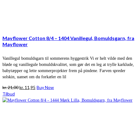
Mayflower Cotton 8/4 – 1404 Vanillegul, Bomuldsgarn, fra
Mayflower
Vanillegul bomuldsgarn til sommerens hyggestrik Vi er helt vilde med den
bløde og vanillegule bomuldskvalitet, som gør det en leg at trylle karklude,
babytæpper og lette sommerprojekter frem på pindene. Farven spreder
solskin, uanset om du forkæler en lil
Den
Den
kr.
21,00
kr.
11,95
Buy Now
oprindelige
aktuelle
Tilbud
pris
pris
var:
er:
kr. 21,00.
kr. 11,95.