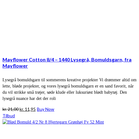
Mayflower Cotton 8/4 – 1440 Lysegrå, Bomuldsgarn, fra
Mayflower
Lysegrå bomuldsgarn til sommerens kreative projekter Vi drømmer altid om
lette, bløde projekter, og vores lysegrå bomuldsgarn er en sand favorit, når
du vil strikke små trøjer, søde klude eller luksuriøst blødt babytøj. Den
lysegrå nuance har det der roli
Den
Den
kr.
21,00
kr.
11,95
Buy Now
oprindelige
aktuelle
Tilbud
pris
pris
var:
er:
kr. 21,00.
kr. 11,95.