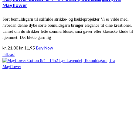
Mayflower
Sort bomuldsgarn til stilfulde strikke- og hækleprojekter Vi er vilde med,
hvordan denne dybe sorte bomuldsgarn bringer elegance til dine kreationer,
uanset om du strikker lette sommerbluser, små gaver eller klassiske klude til
hjemmet. Det bløde garn lig
Den
Den
kr.
21,00
kr.
11,95
Buy Now
oprindelige
aktuelle
Tilbud
pris
pris
var:
er:
kr. 21,00.
kr. 11,95.