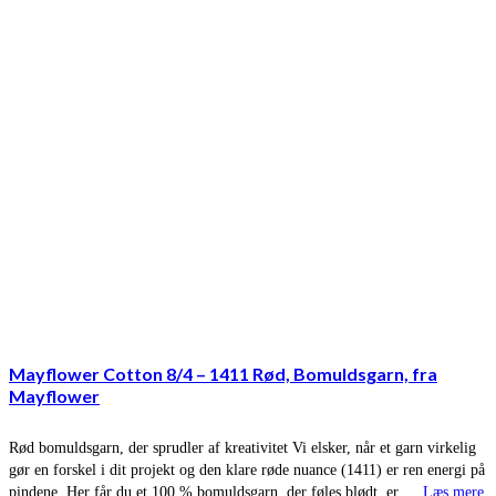
Mayflower Cotton 8/4 – 1411 Rød, Bomuldsgarn, fra
Mayflower
Rød bomuldsgarn, der sprudler af kreativitet Vi elsker, når et garn virkelig
gør en forskel i dit projekt og den klare røde nuance (1411) er ren energi på
pindene. Her får du et 100 % bomuldsgarn, der føles blødt, er …
Læs mere