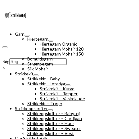
Garn
Hjertegarn
Hjertegarn Organic
Hjertegarn Mohair 120
Hjertegarn Mohair 150
Bomuldsgarn
Søg
Strømpegarn
×
Silk Mohair
Strikkekit
Strikkekit – Baby
Strikkekit – Interiør
Strikkekit – Kurve
Strikkekit – Tæpper
Strikkekit – Vaskeklude
Strikkekit – Trøjer
Strikkeopskrifter
Strikkeopskrifter – Babytøj
Strikkeopskrifter – Cardigan
Strikkeopskrifter – Huer
Strikkeopskrifter – Sweater
Strikkeopskrifter – Vest
Om Strikketoj.dk