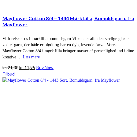
Mayflower Cotton 8/4 – 1444 Mørk Lilla, Bomuldsgarn, fra
Mayflower
Vi forelsker os i mørklilla bomuldsgarn Vi kender alle den særlige glæde
ved et garn, der både er blødt og har en dyb, levende farve. Vores
Mayflower Cotton 8/4 i mørk lilla bringer masser af personlighed ind i dine
kreative …
Læs mere
Den
Den
kr.
21,00
kr.
11,95
Buy Now
oprindelige
aktuelle
Tilbud
pris
pris
var:
er:
kr. 21,00.
kr. 11,95.