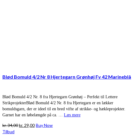
Blød Bomuld 4/2 Nr 8 Hjertegarn Grønhøj Fv 42 Marineblå
Blød Bomuld 4/2 Nr. 8 fra Hjertegarn Grønhøj – Perfekt til Lettere
StrikprojekterBlød Bomuld 4/2 Nr. 8 fra Hjertegarn er en lækker
bomuldsgarn, der er ideel til en bred vifte af strikke- og hækleprojekter.
Garnet har en løbelængde på ca. …
Læs mere
Den
Den
kr.
34,00
kr.
29,00
Buy Now
oprindelige
aktuelle
Tilbud