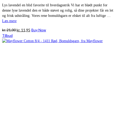
Lys lavendel en blid favorite til hverdagsstrik Vi har et blødt punkt for
denne lyse lavendel den er både støvet og rolig, så dine projekter får en let
og frisk udstråling. Vores rene bomuldsgarn er elsket til alt fra luftige …
Læs mere
Den
Den
kr.
21,00
kr.
11,95
Buy Now
oprindelige
aktuelle
Tilbud
pris
pris
var:
er:
kr. 21,00.
kr. 11,95.