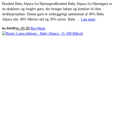
Brushed Baby Alpaca fra HjertegarnBrushed Baby Alpaca fra Hjertegarn er
en eksklusiv og fnugfri garn, der bringer luksus og komfort til dine
strikkeprojekter. Denne garn er omhyggeligt sammensat af 40% Baby
Alpaca uld, 40% Merino uld og 20% nylon. Baby …
Læs mere
Den
Den
kr.
54,00
kr.
45,00
Buy Now
oprindelige
aktuelle
pris
pris
var:
er:
kr. 54,00.
kr. 45,00.