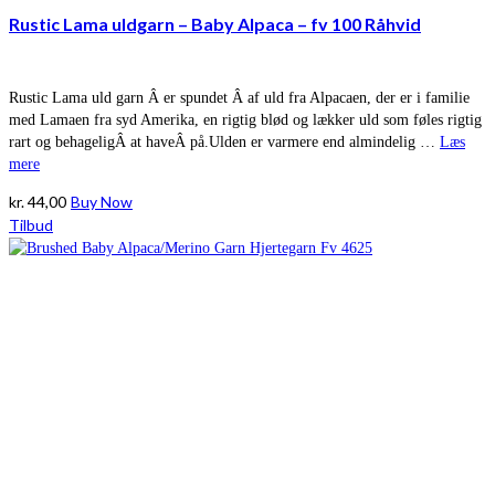
Rustic Lama uldgarn – Baby Alpaca – fv 100 Råhvid
Rustic Lama uld garn Â er spundet Â af uld fra Alpacaen, der er i familie
med Lamaen fra syd Amerika, en rigtig blød og lækker uld som føles rigtig
rart og behageligÂ at haveÂ på.Ulden er varmere end almindelig …
Læs
mere
kr.
44,00
Buy Now
Tilbud