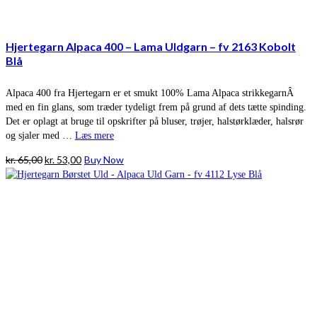
Hjertegarn Alpaca 400 – Lama Uldgarn – fv 2163 Kobolt
Blå
Alpaca 400 fra Hjertegarn er et smukt 100% Lama Alpaca strikkegarnÂ
med en fin glans, som træder tydeligt frem på grund af dets tætte spinding.
Det er oplagt at bruge til opskrifter på bluser, trøjer, halstørklæder, halsrør
og sjaler med …
Læs mere
Den
Den
kr.
65,00
kr.
53,00
Buy Now
oprindelige
aktuelle
pris
pris
var:
er:
kr. 65,00.
kr. 53,00.