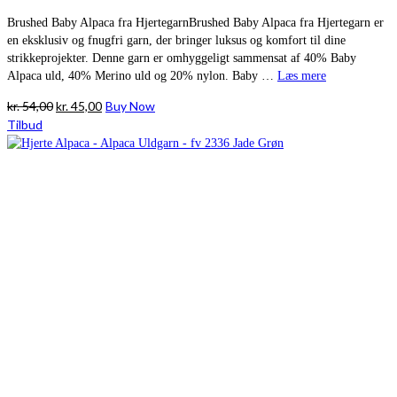
Brushed Baby Alpaca fra HjertegarnBrushed Baby Alpaca fra Hjertegarn er
en eksklusiv og fnugfri garn, der bringer luksus og komfort til dine
strikkeprojekter. Denne garn er omhyggeligt sammensat af 40% Baby
Alpaca uld, 40% Merino uld og 20% nylon. Baby …
Læs mere
Den
Den
kr.
54,00
kr.
45,00
Buy Now
oprindelige
aktuelle
Tilbud
pris
pris
var:
er:
kr. 54,00.
kr. 45,00.