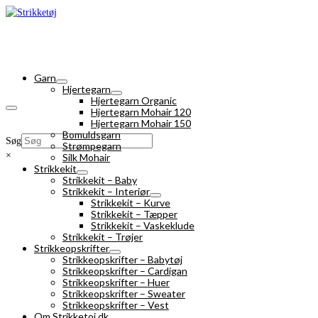
Garn
Hjertegarn
Hjertegarn Organic
Hjertegarn Mohair 120
Hjertegarn Mohair 150
Bomuldsgarn
Søg
Strømpegarn
×
Silk Mohair
Strikkekit
Strikkekit – Baby
Strikkekit – Interiør
Strikkekit – Kurve
Strikkekit – Tæpper
Strikkekit – Vaskeklude
Strikkekit – Trøjer
Strikkeopskrifter
Strikkeopskrifter – Babytøj
Strikkeopskrifter – Cardigan
Strikkeopskrifter – Huer
Strikkeopskrifter – Sweater
Strikkeopskrifter – Vest
Om Strikketoj.dk