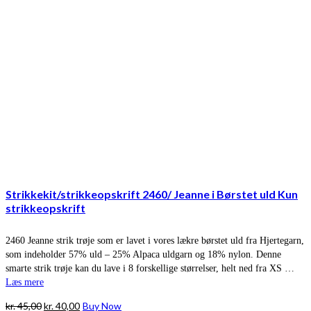
Strikkekit/strikkeopskrift 2460/ Jeanne i Børstet uld Kun
strikkeopskrift
2460 Jeanne strik trøje som er lavet i vores lækre børstet uld fra Hjertegarn,
som indeholder 57% uld – 25% Alpaca uldgarn og 18% nylon. Denne
smarte strik trøje kan du lave i 8 forskellige størrelser, helt ned fra XS …
Læs mere
Den
Den
kr.
45,00
kr.
40,00
Buy Now