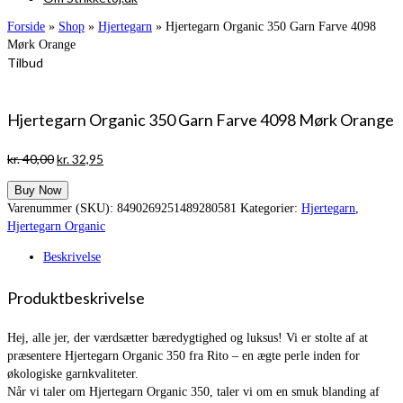
Forside
»
Shop
»
Hjertegarn
»
Hjertegarn Organic 350 Garn Farve 4098
Mørk Orange
Tilbud
Hjertegarn Organic 350 Garn Farve 4098 Mørk Orange
Den
Den
kr.
40,00
kr.
32,95
oprindelige
aktuelle
Buy Now
pris
pris
Varenummer (SKU):
8490269251489280581
Kategorier:
Hjertegarn
,
var:
er:
Hjertegarn Organic
kr. 40,00.
kr. 32,95.
Beskrivelse
Produktbeskrivelse
Hej, alle jer, der værdsætter bæredygtighed og luksus! Vi er stolte af at
præsentere Hjertegarn Organic 350 fra Rito – en ægte perle inden for
økologiske garnkvaliteter.
Når vi taler om Hjertegarn Organic 350, taler vi om en smuk blanding af