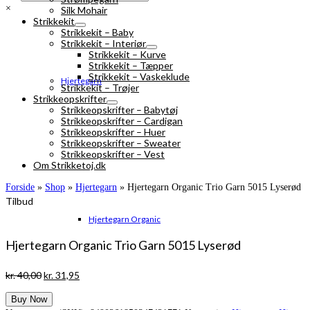
×
Silk Mohair
Strikkekit
Strikkekit – Baby
Strikkekit – Interiør
Strikkekit – Kurve
Strikkekit – Tæpper
Strikkekit – Vaskeklude
Hjertegarn
Strikkekit – Trøjer
Strikkeopskrifter
Strikkeopskrifter – Babytøj
Strikkeopskrifter – Cardigan
Strikkeopskrifter – Huer
Strikkeopskrifter – Sweater
Strikkeopskrifter – Vest
Om Strikketoj.dk
Forside
»
Shop
»
Hjertegarn
»
Hjertegarn Organic Trio Garn 5015 Lyserød
Tilbud
Hjertegarn Organic
Hjertegarn Organic Trio Garn 5015 Lyserød
Den
Den
kr.
40,00
kr.
31,95
oprindelige
aktuelle
Buy Now
pris
pris