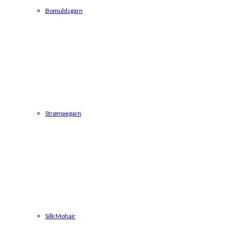
Bomuldsgarn
Strømpegarn
Silk Mohair