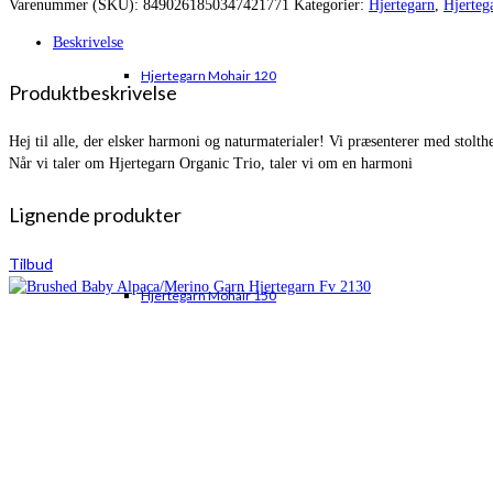
Varenummer (SKU):
8490261850347421771
Kategorier:
Hjertegarn
,
Hjerteg
var:
er:
kr. 40,00.
kr. 31,95.
Beskrivelse
Hjertegarn Mohair 120
Produktbeskrivelse
Hej til alle, der elsker harmoni og naturmaterialer! Vi præsenterer med stolth
Når vi taler om Hjertegarn Organic Trio, taler vi om en harmoni
Lignende produkter
Tilbud
Hjertegarn Mohair 150