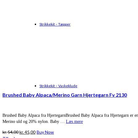
Strikkekit – Tæpper
Strikkekit – Vaskeklude
Brushed Baby Alpaca/Merino Garn Hjertegarn Fv 2130
Brushed Baby Alpaca fra HjertegarnBrushed Baby Alpaca fra Hjertegarn er en
Merino uld og 20% nylon. Baby …
Læs mere
Den
Den
kr.
54,00
kr.
45,00
Buy Now
oprindelige
aktuelle