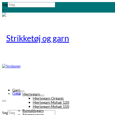
Søg
×
Garn
Garn
Hjertegarn
Hjertegarn Organic
Hjertegarn Mohair 120
Hjertegarn Mohair 150
Bomuldsgarn
Søg
Strømpegarn