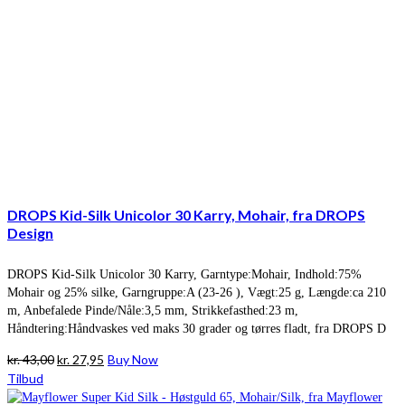
DROPS Kid-Silk Unicolor 30 Karry, Mohair, fra DROPS
Design
DROPS Kid-Silk Unicolor 30 Karry, Garntype:Mohair, Indhold:75%
Mohair og 25% silke, Garngruppe:A (23-26 ), Vægt:25 g, Længde:ca 210
m, Anbefalede Pinde/Nåle:3,5 mm, Strikkefasthed:23 m,
Håndtering:Håndvaskes ved maks 30 grader og tørres fladt, fra DROPS D
Den
Den
kr.
43,00
kr.
27,95
Buy Now
oprindelige
aktuelle
Tilbud
pris
pris