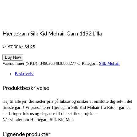
Hjertegarn Silk Kid Mohair Garn 1192 Lilla
Den
Den
kr.
67,00
kr.
54,95
oprindelige
aktuelle
Buy Now
pris
pris
Varenummer (SKU):
8490263483886827773
Kategori:
Silk Mohair
var:
er:
kr. 67,00.
kr. 54,95.
Beskrivelse
Produktbeskrivelse
Hej til alle jer, der sætter pris på luksus og ønsker at omslutte dig selv i det
fineste garn! Vi præsenterer Hjertegarn Silk Kid Mohair fra Rito – garnet,
der bringer luksus og elegance til dine strikkeprojekter.
Når vi taler om Hjertegarn Silk Kid Moh
Lignende produkter