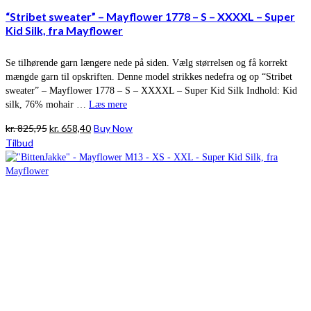
“Stribet sweater” – Mayflower 1778 – S – XXXXL – Super
Kid Silk, fra Mayflower
Se tilhørende garn længere nede på siden. Vælg størrelsen og få korrekt
mængde garn til opskriften. Denne model strikkes nedefra og op “Stribet
sweater” – Mayflower 1778 – S – XXXXL – Super Kid Silk Indhold: Kid
silk, 76% mohair …
Læs mere
Den
Den
kr.
825,95
kr.
658,40
Buy Now
oprindelige
aktuelle
Tilbud
pris
pris
var:
er:
kr. 825,95.
kr. 658,40.