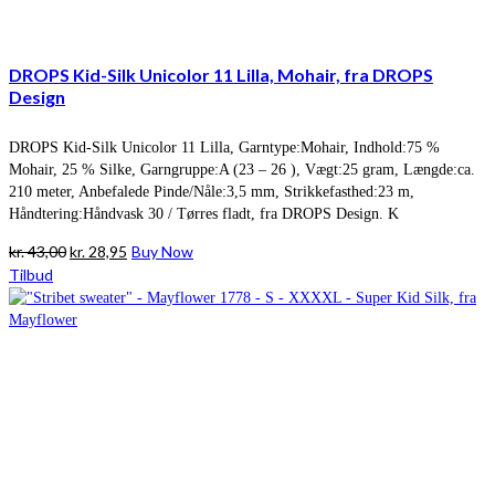
DROPS Kid-Silk Unicolor 11 Lilla, Mohair, fra DROPS
Design
DROPS Kid-Silk Unicolor 11 Lilla, Garntype:Mohair, Indhold:75 %
Mohair, 25 % Silke, Garngruppe:A (23 – 26 ), Vægt:25 gram, Længde:ca.
210 meter, Anbefalede Pinde/Nåle:3,5 mm, Strikkefasthed:23 m,
Håndtering:Håndvask 30 / Tørres fladt, fra DROPS Design. K
Den
Den
kr.
43,00
kr.
28,95
Buy Now
oprindelige
aktuelle
Tilbud
pris
pris
var:
er:
kr. 43,00.
kr. 28,95.