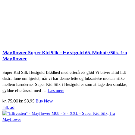
Mayflower Super Kid Silk – Høstguld 65, Mohair/Silk, fra
Mayflower
Super Kid Silk Høstguld Blødhed med efterårets glød Vi bliver altid lidt
ekstra lune om hjertet, når vi har denne lette og luksuriøse mohair-silke
mellem hænderne. Super Kid Silk i Høstguld er som at tage den smukke,
gyldne efterårssol med …
Læs mere
Den
Den
kr.
75,00
kr.
53,95
Buy Now
oprindelige
aktuelle
Tilbud
pris
pris
var:
er:
kr. 75,00.
kr. 53,95.