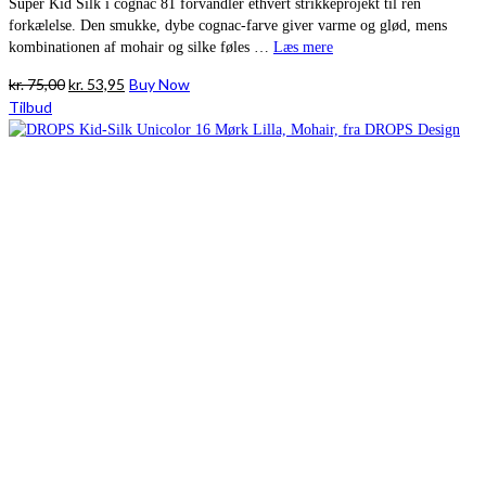
Super Kid Silk i cognac 81 forvandler ethvert strikkeprojekt til ren
forkælelse. Den smukke, dybe cognac-farve giver varme og glød, mens
kombinationen af mohair og silke føles …
Læs mere
Den
Den
kr.
75,00
kr.
53,95
Buy Now
oprindelige
aktuelle
Tilbud
pris
pris
var:
er:
kr. 75,00.
kr. 53,95.