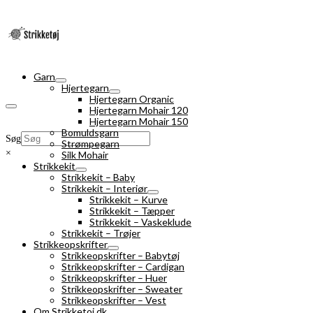
Garn
Hjertegarn
Hjertegarn Organic
Hjertegarn Mohair 120
Hjertegarn Mohair 150
Bomuldsgarn
Søg
Strømpegarn
×
Silk Mohair
Strikkekit
Strikkekit – Baby
Strikkekit – Interiør
Strikkekit – Kurve
Strikkekit – Tæpper
Strikkekit – Vaskeklude
Strikkekit – Trøjer
Strikkeopskrifter
Strikkeopskrifter – Babytøj
Strikkeopskrifter – Cardigan
Strikkeopskrifter – Huer
Strikkeopskrifter – Sweater
Strikkeopskrifter – Vest
Om Strikketoj.dk