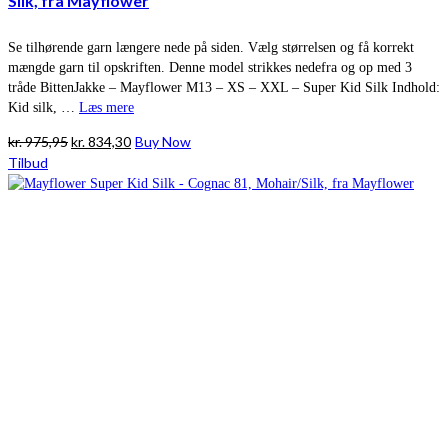
Silk, fra Mayflower
Se tilhørende garn længere nede på siden. Vælg størrelsen og få korrekt
mængde garn til opskriften. Denne model strikkes nedefra og op med 3
tråde BittenJakke – Mayflower M13 – XS – XXL – Super Kid Silk Indhold:
Kid silk, …
Læs mere
Den
Den
kr.
975,95
kr.
834,30
Buy Now
oprindelige
aktuelle
Tilbud
pris
pris
var:
er:
kr. 975,95.
kr. 834,30.