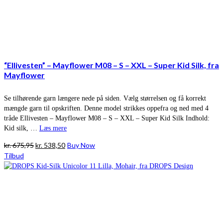
“Ellivesten” – Mayflower M08 – S – XXL – Super Kid Silk, fra
Mayflower
Se tilhørende garn længere nede på siden. Vælg størrelsen og få korrekt
mængde garn til opskriften. Denne model strikkes oppefra og ned med 4
tråde Ellivesten – Mayflower M08 – S – XXL – Super Kid Silk Indhold:
Kid silk, …
Læs mere
Den
Den
kr.
675,95
kr.
538,50
Buy Now
oprindelige
aktuelle
Tilbud
pris
pris
var:
er:
kr. 675,95.
kr. 538,50.