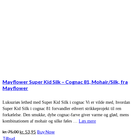
Mayflower Super Kid Silk – Cognac 81, Mohair/Silk, fra
Mayflower
Luksuriøs lethed med Super Kid Silk i cognac Vi er vilde med, hvordan
Super Kid Silk i cognac 81 forvandler ethvert strikkeprojekt til ren
forkælelse. Den smukke, dybe cognac-farve giver varme og glød, mens
kombinationen af mohair og silke føles …
Læs mere
Den
Den
kr.
75,00
kr.
53,95
Buy Now
oprindelige
aktuelle
Tilbud