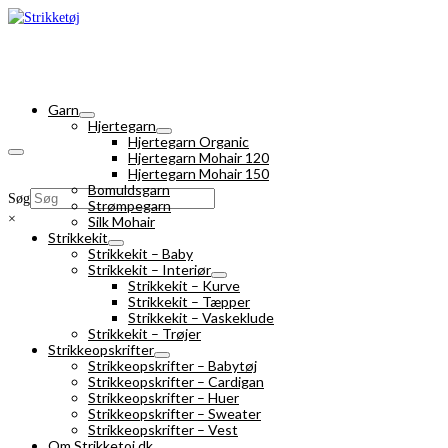
Garn
Hjertegarn
Hjertegarn Organic
Hjertegarn Mohair 120
Hjertegarn Mohair 150
Bomuldsgarn
Søg
Strømpegarn
×
Silk Mohair
Strikkekit
Strikkekit – Baby
Strikkekit – Interiør
Strikkekit – Kurve
Strikkekit – Tæpper
Strikkekit – Vaskeklude
Strikkekit – Trøjer
Strikkeopskrifter
Strikkeopskrifter – Babytøj
Strikkeopskrifter – Cardigan
Strikkeopskrifter – Huer
Strikkeopskrifter – Sweater
Strikkeopskrifter – Vest
Om Strikketoj.dk