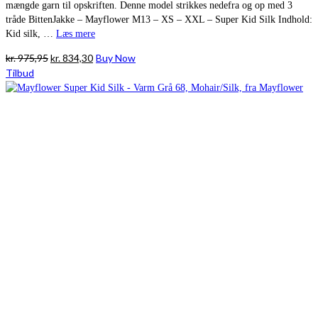
mængde garn til opskriften. Denne model strikkes nedefra og op med 3
tråde BittenJakke – Mayflower M13 – XS – XXL – Super Kid Silk Indhold:
Kid silk, …
Læs mere
Den
Den
kr.
975,95
kr.
834,30
Buy Now
oprindelige
aktuelle
Tilbud
pris
pris
var:
er:
kr. 975,95.
kr. 834,30.