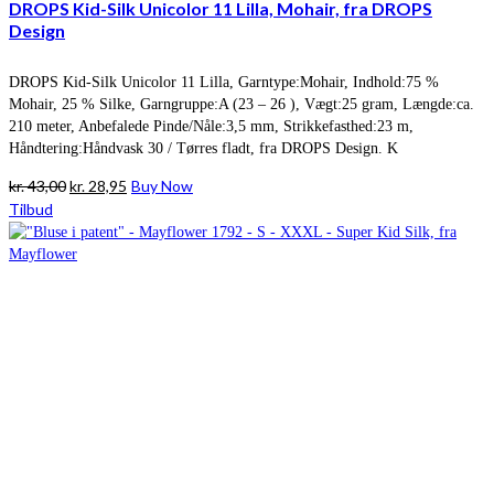
DROPS Kid-Silk Unicolor 11 Lilla, Mohair, fra DROPS
Design
DROPS Kid-Silk Unicolor 11 Lilla, Garntype:Mohair, Indhold:75 %
Mohair, 25 % Silke, Garngruppe:A (23 – 26 ), Vægt:25 gram, Længde:ca.
210 meter, Anbefalede Pinde/Nåle:3,5 mm, Strikkefasthed:23 m,
Håndtering:Håndvask 30 / Tørres fladt, fra DROPS Design. K
Den
Den
kr.
43,00
kr.
28,95
Buy Now
oprindelige
aktuelle
Tilbud
pris
pris
var:
er:
kr. 43,00.
kr. 28,95.