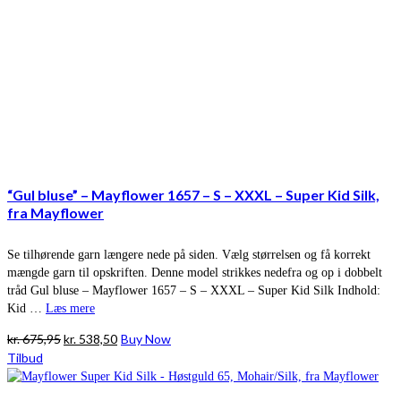
“Gul bluse” – Mayflower 1657 – S – XXXL – Super Kid Silk,
fra Mayflower
Se tilhørende garn længere nede på siden. Vælg størrelsen og få korrekt
mængde garn til opskriften. Denne model strikkes nedefra og op i dobbelt
tråd Gul bluse – Mayflower 1657 – S – XXXL – Super Kid Silk Indhold:
Kid …
Læs mere
Den
Den
kr.
675,95
kr.
538,50
Buy Now
oprindelige
aktuelle
Tilbud
pris
pris
var:
er: