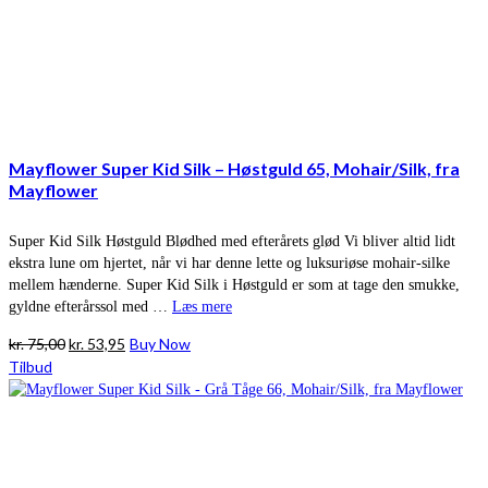
Mayflower Super Kid Silk – Høstguld 65, Mohair/Silk, fra
Mayflower
Super Kid Silk Høstguld Blødhed med efterårets glød Vi bliver altid lidt
ekstra lune om hjertet, når vi har denne lette og luksuriøse mohair-silke
mellem hænderne. Super Kid Silk i Høstguld er som at tage den smukke,
gyldne efterårssol med …
Læs mere
Den
Den
kr.
75,00
kr.
53,95
Buy Now
oprindelige
aktuelle
Tilbud
pris
pris
var:
er:
kr. 75,00.
kr. 53,95.