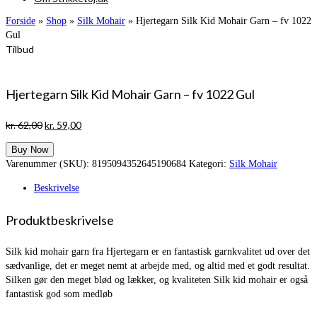
Forside
»
Shop
»
Silk Mohair
»
Hjertegarn Silk Kid Mohair Garn – fv 1022
Gul
Tilbud
Hjertegarn Silk Kid Mohair Garn – fv 1022 Gul
Den
Den
kr.
62,00
kr.
59,00
oprindelige
aktuelle
Buy Now
pris
pris
Varenummer (SKU):
8195094352645190684
Kategori:
Silk Mohair
var:
er:
kr. 62,00.
kr. 59,00.
Beskrivelse
Produktbeskrivelse
Silk kid mohair garn fra Hjertegarn er en fantastisk garnkvalitet ud over det
sædvanlige, det er meget nemt at arbejde med, og altid med et godt resultat.
Silken gør den meget blød og lækker, og kvaliteten Silk kid mohair er også
fantastisk god som medløb