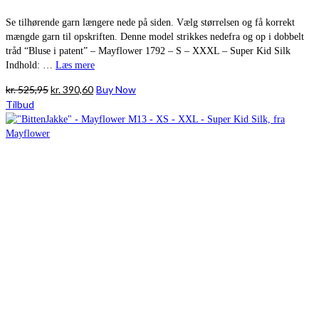
Se tilhørende garn længere nede på siden. Vælg størrelsen og få korrekt
mængde garn til opskriften. Denne model strikkes nedefra og op i dobbelt
tråd “Bluse i patent” – Mayflower 1792 – S – XXXL – Super Kid Silk
Indhold: …
Læs mere
Den
Den
kr.
525,95
kr.
390,60
Buy Now
oprindelige
aktuelle
Tilbud
pris
pris
var:
er:
kr. 525,95.
kr. 390,60.