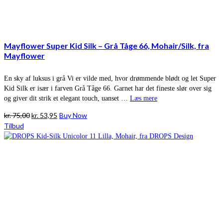
Mayflower Super Kid Silk – Grå Tåge 66, Mohair/Silk, fra
Mayflower
En sky af luksus i grå Vi er vilde med, hvor drømmende blødt og let Super
Kid Silk er især i farven Grå Tåge 66. Garnet har det fineste slør over sig
og giver dit strik et elegant touch, uanset …
Læs mere
Den
Den
kr.
75,00
kr.
53,95
Buy Now
oprindelige
aktuelle
Tilbud
pris
pris
var:
er:
kr. 75,00.
kr. 53,95.