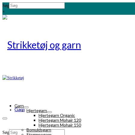
Søg
×
Garn
Garn
Hjertegarn
Hjertegarn Organic
Hjertegarn Mohair 120
Hjertegarn Mohair 150
Bomuldsgarn
Søg
Strømpegarn