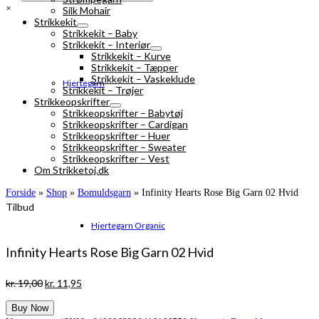
×
Silk Mohair
Strikkekit
Strikkekit – Baby
Strikkekit – Interiør
Strikkekit – Kurve
Strikkekit – Tæpper
Strikkekit – Vaskeklude
Hjertegarn
Strikkekit – Trøjer
Strikkeopskrifter
Strikkeopskrifter – Babytøj
Strikkeopskrifter – Cardigan
Strikkeopskrifter – Huer
Strikkeopskrifter – Sweater
Strikkeopskrifter – Vest
Om Strikketoj.dk
Forside
»
Shop
»
Bomuldsgarn
»
Infinity Hearts Rose Big Garn 02 Hvid
Tilbud
Hjertegarn Organic
Infinity Hearts Rose Big Garn 02 Hvid
Den
Den
kr.
19,00
kr.
11,95
oprindelige
aktuelle
Buy Now
pris
pris