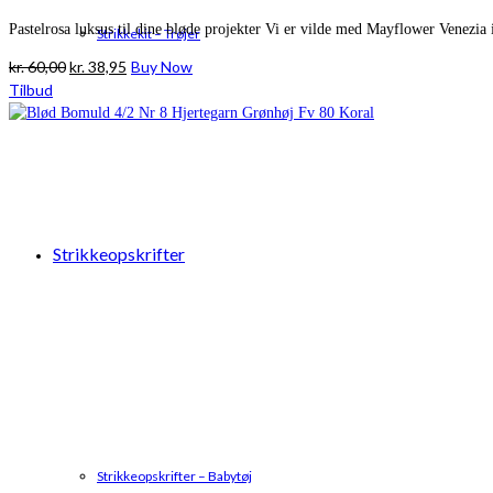
Pastelrosa luksus til dine bløde projekter Vi er vilde med Mayflower Venezia 
Strikkekit – Trøjer
Den
Den
kr.
60,00
kr.
38,95
Buy Now
oprindelige
aktuelle
Tilbud
pris
pris
var:
er:
kr. 60,00.
kr. 38,95.
Strikkeopskrifter
Strikkeopskrifter – Babytøj