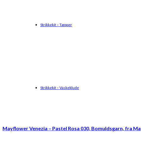
Strikkekit – Tæpper
Strikkekit – Vaskeklude
Mayflower Venezia – Pastel Rosa 030, Bomuldsgarn, fra M