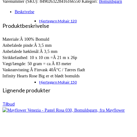
Varenummer (SKU):
8490263228416166550
Kategori:
Bomuldsgarn
var:
er:
kr. 19,00.
kr. 11,95.
Beskrivelse
Hjertegarn Mohair 120
Produktbeskrivelse
Materiale:Â 100% Bomuld
Anbefalede pinde:Â 3,5 mm
Anbefalede hæklenål:Â 3,5 mm
Strikkefasthed: 10 x 10 cm =Â 21 m x 26p
Vægt/længde: 50 gram = ca.Â 83 meter
Vaskeanvisning:Â Finvask 40Â°C / Tørres fladt
Infinity Hearts Rose Big er et blødt bomulds
Hjertegarn Mohair 150
Lignende produkter
Tilbud