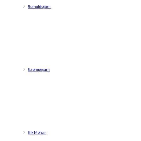
Bomuldsgarn
Strømpegarn
Silk Mohair